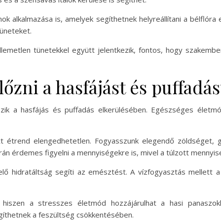
mok alkalmazása is, amelyek segíthetnek helyreállítani a bélflór
tüneteket.
llemetlen tünetekkel együtt jelentkezik, fontos, hogy szakember
zni a hasfájást és puffadás
zik a hasfájás és puffadás elkerülésében. Egészséges életmó
 étrend elengedhetetlen. Fogyasszunk elegendő zöldséget, gy
án érdemes figyelni a mennyiségekre is, mivel a túlzott mennyis
lő hidratáltság segíti az emésztést. A vízfogyasztás mellett a 
 hiszen a stresszes életmód hozzájárulhat a hasi panaszokh
egíthetnek a feszültség csökkentésében.