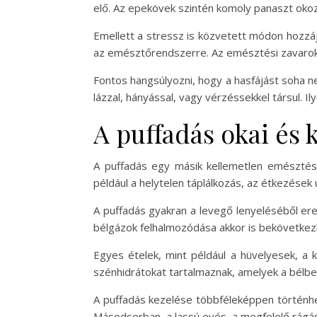
elő. Az epekövek szintén komoly panaszt oko
Emellett a stressz is közvetett módon hozzájá
az emésztőrendszerre. Az emésztési zavarok 
Fontos hangsúlyozni, hogy a hasfájást soha ne
lázzal, hányással, vagy vérzéssekkel társul. 
A puffadás okai és 
A puffadás egy másik kellemetlen emésztési
például a helytelen táplálkozás, az étkezések 
A puffadás gyakran a levegő lenyeléséből ere
bélgázok felhalmozódása akkor is bekövetkezh
Egyes ételek, mint például a hüvelyesek, a 
szénhidrátokat tartalmaznak, amelyek a bél
A puffadás kezelése többféleképpen történhet.
Másodsorban, a lassú evés, a megfelelő rágás 