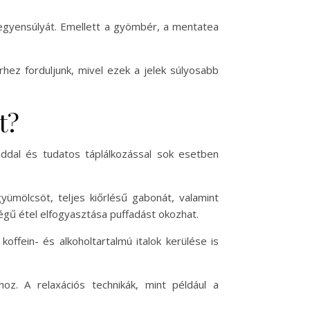
a egyensúlyát. Emellett a gyömbér, a mentatea
hez forduljunk, mivel ezek a jelek súlyosabb
t?
ddal és tudatos táplálkozással sok esetben
ümölcsöt, teljes kiőrlésű gabonát, valamint
égű étel elfogyasztása puffadást okozhat.
koffein- és alkoholtartalmú italok kerülése is
oz. A relaxációs technikák, mint például a