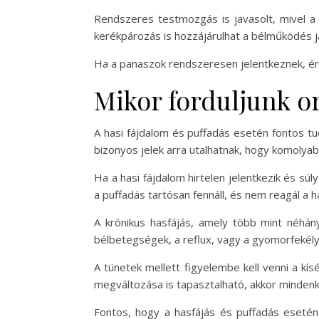
Rendszeres testmozgás is javasolt, mivel a 
kerékpározás is hozzájárulhat a bélműködés j
Ha a panaszok rendszeresen jelentkeznek, é
Mikor forduljunk o
A hasi fájdalom és puffadás esetén fontos t
bizonyos jelek arra utalhatnak, hogy komolya
Ha a hasi fájdalom hirtelen jelentkezik és sú
a puffadás tartósan fennáll, és nem reagál a
A krónikus hasfájás, amely több mint néhány
bélbetegségek, a reflux, vagy a gyomorfekély
A tünetek mellett figyelembe kell venni a kí
megváltozása is tapasztalható, akkor mindenk
Fontos, hogy a hasfájás és puffadás esetén