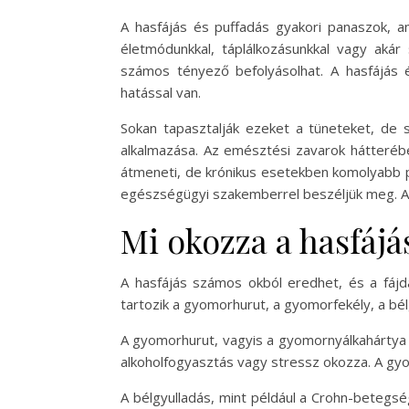
A hasfájás és puffadás gyakori panaszok, 
életmódunkkal, táplálkozásunkkal vagy aká
számos tényező befolyásolhat. A hasfájás é
hatással van.
Sokan tapasztalják ezeket a tüneteket, de
alkalmazása. Az emésztési zavarok hátteréb
átmeneti, de krónikus esetekben komolyabb pr
egészségügyi szakemberrel beszéljük meg. Az 
Mi okozza a hasfájá
A hasfájás számos okból eredhet, és a fájdal
tartozik a gyomorhurut, a gyomorfekély, a bé
A gyomorhurut, vagyis a gyomornyálkahártya gy
alkoholfogyasztás vagy stressz okozza. A gyo
A bélgyulladás, mint például a Crohn-betegség