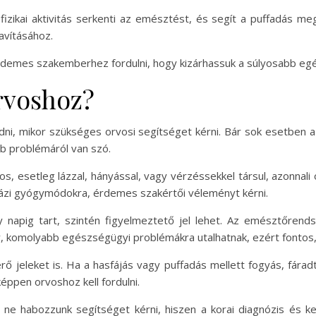
fizikai aktivitás serkenti az emésztést, és segít a puffadás m
avításához.
rdemes szakemberhez fordulni, hogy kizárhassuk a súlyosabb eg
rvoshoz?
udni, mikor szükséges orvosi segítséget kérni. Bár sok esetben 
bb problémáról van szó.
lyos, esetleg lázzal, hányással, vagy vérzéssekkel társul, azonna
 házi gyógymódokra, érdemes szakértői véleményt kérni.
 napig tart, szintén figyelmeztető jel lehet. Az emésztőrend
, komolyabb egészségügyi problémákra utalhatnak, ezért fontos, 
sérő jeleket is. Ha a hasfájás vagy puffadás mellett fogyás, fá
éppen orvoshoz kell fordulni.
 ne habozzunk segítséget kérni, hiszen a korai diagnózis és 