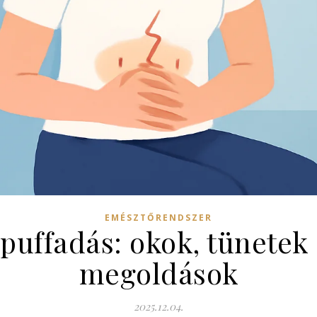
EMÉSZTŐRENDSZER
 puffadás: okok, tünetek
megoldások
2025.12.04.