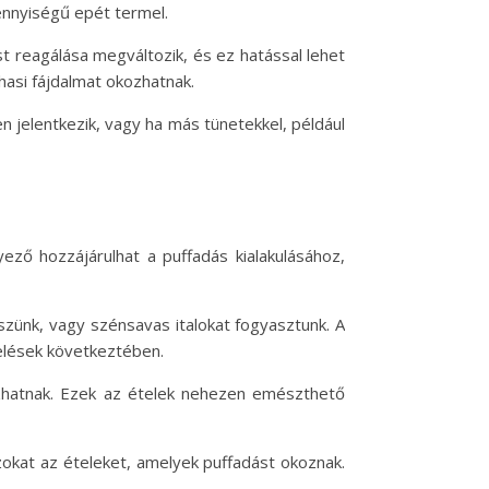
ennyiségű epét termel.
st reagálása megváltozik, és ez hatással lehet
asi fájdalmat okozhatnak.
n jelentkezik, vagy ha más tünetekkel, például
ző hozzájárulhat a puffadás kialakulásához,
szünk, vagy szénsavas italokat fogyasztunk. A
zelések következtében.
kozhatnak. Ezek az ételek nehezen emészthető
azokat az ételeket, amelyek puffadást okoznak.