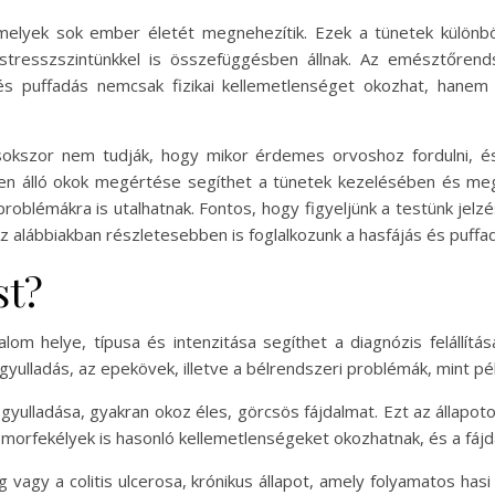
amelyek sok ember életét megnehezítik. Ezek a tünetek különb
r stresszszintünkkel is összefüggésben állnak. Az emésztőren
s puffadás nemcsak fizikai kellemetlenséget okozhat, hanem 
 sokszor nem tudják, hogy mikor érdemes orvoshoz fordulni, é
en álló okok megértése segíthet a tünetek kezelésében és me
oblémákra is utalhatnak. Fontos, hogy figyeljünk a testünk jelzé
alábbiakban részletesebben is foglalkozunk a hasfájás és puffa
st?
om helye, típusa és intenzitása segíthet a diagnózis felállítá
lgyulladás, az epekövek, illetve a bélrendszeri problémák, mint 
ulladása, gyakran okoz éles, görcsös fájdalmat. Ezt az állapoto
morfekélyek is hasonló kellemetlenségeket okozhatnak, és a fájd
 vagy a colitis ulcerosa, krónikus állapot, amely folyamatos ha