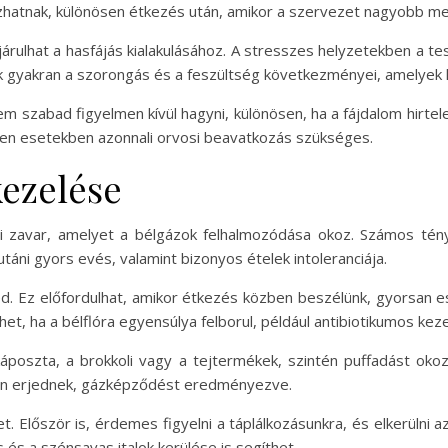
zhatnak, különösen étkezés után, amikor a szervezet nagyobb m
rulhat a hasfájás kialakulásához. A stresszes helyzetekben a te
gyakran a szorongás és a feszültség következményei, amelyek h
m szabad figyelmen kívül hagyni, különösen, ha a fájdalom hirtele
Ilyen esetekben azonnali orvosi beavatkozás szükséges.
kezelése
 zavar, amelyet a bélgázok felhalmozódása okoz. Számos ténye
utáni gyors evés, valamint bizonyos ételek intoleranciája.
d. Ez előfordulhat, amikor étkezés közben beszélünk, gyorsan e
et, ha a bélflóra egyensúlya felborul, például antibiotikumos ke
káposzta, a brokkoli vagy a tejtermékek, szintén puffadást o
ben erjednek, gázképződést eredményezve.
 Először is, érdemes figyelni a táplálkozásunkra, és elkerülni 
és a szénsavas italok kerülése is segíthet.