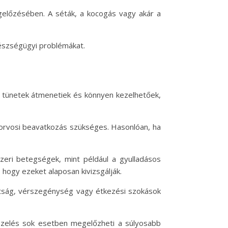
egelőzésében. A séták, a kocogás vagy akár a
észségügyi problémákat.
a tünetek átmenetiek és könnyen kezelhetőek,
li orvosi beavatkozás szükséges. Hasonlóan, ha
szeri betegségek, mint például a gyulladásos
hogy ezeket alaposan kivizsgálják.
radtság, vérszegénység vagy étkezési szokások
kezelés sok esetben megelőzheti a súlyosabb