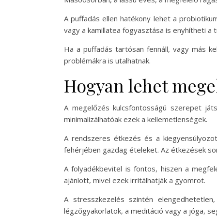
A puffadás ellen hatékony lehet a probiotiku
vagy a kamillatea fogyasztása is enyhítheti a 
Ha a puffadás tartósan fennáll, vagy más ke
problémákra is utalhatnak.
Hogyan lehet megelő
A megelőzés kulcsfontosságú szerepet játs
minimalizálhatóak ezek a kellemetlenségek.
A rendszeres étkezés és a kiegyensúlyozott
fehérjében gazdag ételeket. Az étkezések sor
A folyadékbevitel is fontos, hiszen a megfele
ajánlott, mivel ezek irritálhatják a gyomrot.
A stresszkezelés szintén elengedhetetlen,
légzőgyakorlatok, a meditáció vagy a jóga, s