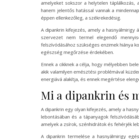
amelyeket sokszor a helytelen táplálkozás,
hanem jelentős hatással vannak a mindennapi
éppen ellenkezőleg, a székrekedésig.
A dipankrin kifejezés, amely a hasnyálmirigy
szervezet nem termel elegendő mennyisé
felszívódásához szükséges enzimek hiánya ko
egészség megőrzése érdekében.
Ennek a cikknek a célja, hogy mélyebben bel
akik valamilyen emésztési problémával küzde
energiává alakítja, és ennek megértése elen
Mi a dipankrin és m
A dipankrin egy olyan kifejezés, amely a hasn
lebontásában és a tápanyagok felszívódásába
amelyek a zsírok, szénhidrátok és fehérjék le
A dipankrin termelése a hasnyálmirigy egés