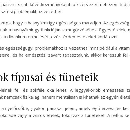
ipankrin szint következményeként a szervezet nehezen tudja l
észtési problémákhoz vezethet.
ntos, hogy a hasnyálmirigy egészséges maradjon. Az egészséges
ak a hasnyálmirigy funkciójának megőrzéséhez. Egyes ételek, mi
ják a dipankrin termelését, ezért érdemes ezeket korlátozni.
ás egészségügyi problémákhoz is vezethet, mint például a vitam
éseire, és ha emésztési zavart tapasztalunk, akkor keressük fe
k típusai és tüneteik
lnek fel, és sokféle oka lehet. A leggyakoribb emésztési za
nemcsak fizikailag, hanem mentálisan is kihatnak az egyén életé
 a nyelőcsőbe, gyakori panaszt jelent, amely égő érzést és kel
sokoládé vagy a zsíros ételek, fokozzák a tüneteket. A reflux ke