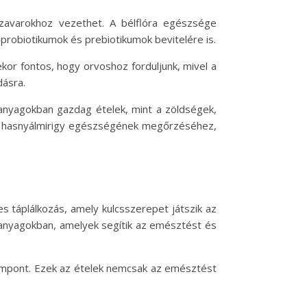
i zavarokhoz vezethet. A bélflóra egészsége
probiotikumok és prebiotikumok bevitelére is.
ekor fontos, hogy orvoshoz forduljunk, mivel a
dásra.
anyagokban gazdag ételek, mint a zöldségek,
 a hasnyálmirigy egészségének megőrzéséhez,
 táplálkozás, amely kulcsszerepet játszik az
 anyagokban, amelyek segítik az emésztést és
szempont. Ezek az ételek nemcsak az emésztést
.