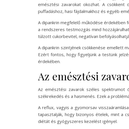
emésztési zavarokat okozhat. A csökkent d
puffadáshoz, hasi fájdalmakhoz és egyéb em
A dipankrin megfelelő működése érdekében fo
a rendszeres testmozgás mind hozzájárulhatn
túlzott cukorbevitel, negatívan befolyásolhat
A dipankrin szintjének csökkenése emellett m
Ezért fontos, hogy figyeljünk a testünk jelz
érdekében.
Az emésztési zavaro
Az emésztési zavarok széles spektrumot öle
székrekedés és a hasmenés. Ezek a problémák 
A reflux, vagyis a gyomorsav visszaáramlása
tapasztalják, hogy bizonyos ételek, mint a c
diétát és gyógyszeres kezelést igényel.