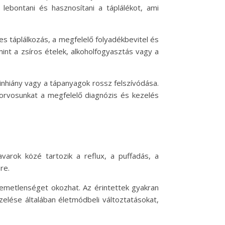
ebontani és hasznosítani a táplálékot, ami
 táplálkozás, a megfelelő folyadékbevitel és
nt a zsíros ételek, alkoholfogyasztás vagy a
inhiány vagy a tápanyagok rossz felszívódása.
l orvosunkat a megfelelő diagnózis és kezelés
varok közé tartozik a reflux, a puffadás, a
re.
lemetlenséget okozhat. Az érintettek gyakran
zelése általában életmódbeli változtatásokat,