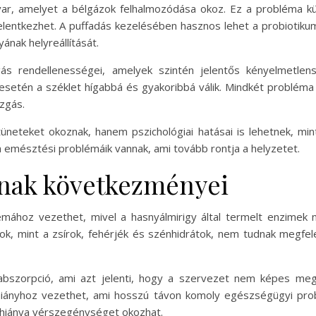
r, amelyet a bélgázok felhalmozódása okoz. Ez a probléma kül
jelentkezhet. A puffadás kezelésében hasznos lehet a probiotiku
ának helyreállítását.
 rendellenességei, amelyek szintén jelentős kényelmetlen
 esetén a széklet hígabbá és gyakoribbá válik. Mindkét probléma
zgás.
üneteket okoznak, hanem pszichológiai hatásai is lehetnek, mi
a emésztési problémáik vannak, ami tovább rontja a helyzetet.
ának következményei
ához vezethet, mivel a hasnyálmirigy által termelt enzimek n
ok, mint a zsírok, fehérjék és szénhidrátok, nem tudnak megfel
szorpció, ami azt jelenti, hogy a szervezet nem képes megfe
hiányhoz vezethet, ami hosszú távon komoly egészségügyi prob
n hiánya vérszegénységet okozhat.