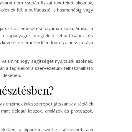
varai nem csupán fizikai tüneteket okoznak,
ölelnek fel, a puffadástól a hasmenésig vagy
 játszik az emésztési folyamatokban. Amikor a
 a tápanyagok megfelelő lebontásához és
s kezelése kiemelkedően fontos a hosszú távú
 valamint hogy segítséget nyújtsunk azoknak,
n a táplálékot a szervezetünk felhasználható
érdekében.
emésztésben?
 az enzimek kulcsszerepet játszanak a táplálék
mint például lipázok, amilázok és proteázok,
lelően, a dipankrin szintje csökkenhet, ami