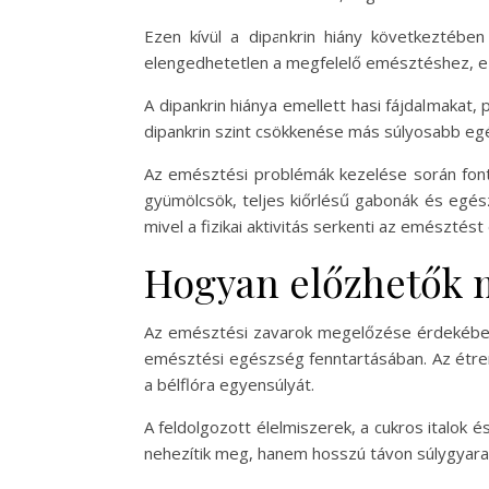
Ezen kívül a dipankrin hiány következtében
elengedhetetlen a megfelelő emésztéshez, ezér
A dipankrin hiánya emellett hasi fájdalmakat,
dipankrin szint csökkenése más súlyosabb egé
Az emésztési problémák kezelése során font
gyümölcsök, teljes kiőrlésű gabonák és egé
mivel a fizikai aktivitás serkenti az emésztést
Hogyan előzhetők 
Az emésztési zavarok megelőzése érdekében s
emésztési egészség fenntartásában. Az étren
a bélflóra egyensúlyát.
A feldolgozott élelmiszerek, a cukros italok
nehezítik meg, hanem hosszú távon súlygyar