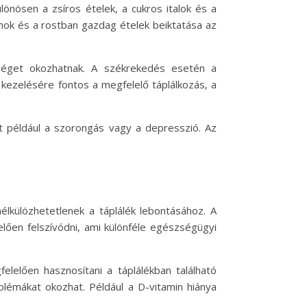
önösen a zsíros ételek, a cukros italok és a
mok és a rostban gazdag ételek beiktatása az
séget okozhatnak. A székrekedés esetén a
 kezelésére fontos a megfelelő táplálkozás, a
nt például a szorongás vagy a depresszió. Az
élkülözhetetlenek a táplálék lebontásához. A
elően felszívódni, ami különféle egészségügyi
lelően hasznosítani a táplálékban található
lémákat okozhat. Például a D-vitamin hiánya