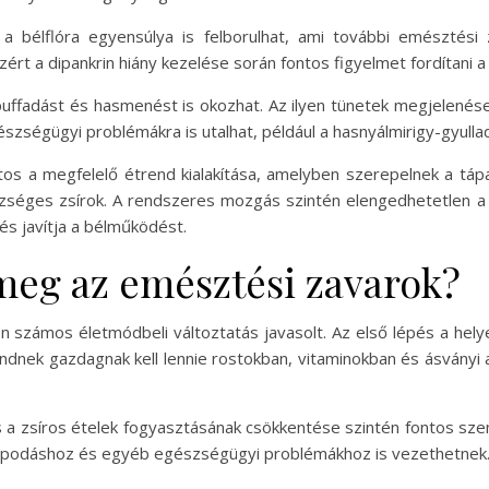
 a bélflóra egyensúlya is felborulhat, ami további emésztés
t a dipankrin hiány kezelése során fontos figyelmet fordítani a 
 puffadást és hasmenést is okozhat. Az ilyen tünetek megjelenés
szségügyi problémákra is utalhat, például a hasnyálmirigy-gyulla
os a megfelelő étrend kialakítása, amelyben szerepelnek a táp
szséges zsírok. A rendszeres mozgás szintén elengedhetetlen
 és javítja a bélműködést.
meg az emésztési zavarok?
zámos életmódbeli változtatás javasolt. Az első lépés a helyes
dnek gazdagnak kell lennie rostokban, vitaminokban és ásványi
 és a zsíros ételek fogyasztásának csökkentése szintén fontos 
apodáshoz és egyéb egészségügyi problémákhoz is vezethetnek