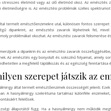
 a stresszes életmód vagy az ülő életmód okoz. Az emésztés za
 életminőségre is. Az emésztési problémák széles spektrumot 
 által termelt emésztőenzimekre utal, különösen fontos szerepet
gű dipankrint, az emésztési zavarok léphetnek fel, mivel
moly problémákat okozhat. Az emésztési zavarok felismerése é
emerüljünk a dipankrin és az emésztési zavarok összefüggésébe,
nek. Az emésztés egy bonyolult és sokszínű folyamat, amely sorá
gedhetetlen a megfelelő táplálkozás és az egészség fenntartása 
ilyen szerepet játszik az 
yálmirigy által termelt emésztőenzimek összességét jelenti. Ezek
n. A hasnyálmirigy szekrétuma tartalmaz különféle enzimeket, 
bontásáért felelősek.
zségi állapotától függ. Ha a hasnyálmirigy nem működik megfe