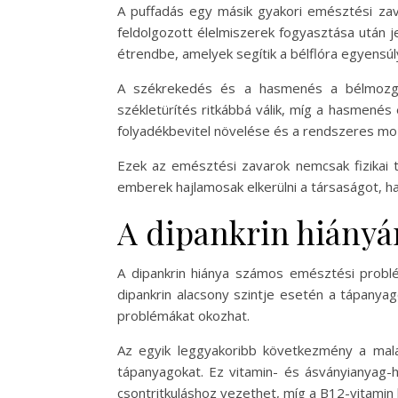
A puffadás egy másik gyakori emésztési zava
feldolgozott élelmiszerek fogyasztása után 
étrendbe, amelyek segítik a bélflóra egyensúly
A székrekedés és a hasmenés a bélmozgás
székletürítés ritkábbá válik, míg a hasmenés
folyadékbevitel növelése és a rendszeres mo
Ezek az emésztési zavarok nemcsak fizikai t
emberek hajlamosak elkerülni a társaságot, h
A dipankrin hiány
A dipankrin hiánya számos emésztési problém
dipankrin alacsony szintje esetén a tápanyag
problémákat okozhat.
Az egyik leggyakoribb következmény a malab
tápanyagokat. Ez vitamin- és ásványianyag-
csontritkuláshoz vezethet, míg a B12-vitami