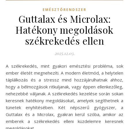
EMÉSZTŐRENDSZER
Guttalax és Microlax:
Hatékony megoldások
székrekedés ellen
2025.12.03.
A székrekedés, mint gyakori emésztési probléma, sok
ember életét megnehezíti. A modern életmód, a helytelen
táplálkozás és a stressz mind hozzájárulhatnak ahhoz,
hogy a bélmozgások ritkuljanak, vagy éppen ellenkezőleg,
nehezebbé váljanak. A székrekedés kezelése során sokan
keresnek hatékony megoldásokat, amelyek segíthetnek a
tünetek enyhítésében. Két népszerű gyógyszer, a
Guttalax és a Microlax, gyakran kerül szóba, amikor az
emberek a székrekedés elleni küzdelemre keresnek
megoldásokat.