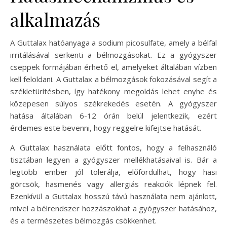
alkalmazás
A Guttalax hatóanyaga a sodium picosulfate, amely a bélfal
irritálásával serkenti a bélmozgásokat. Ez a gyógyszer
cseppek formájában érhető el, amelyeket általában vízben
kell feloldani. A Guttalax a bélmozgások fokozásával segít a
székletürítésben, így hatékony megoldás lehet enyhe és
közepesen súlyos székrekedés esetén. A gyógyszer
hatása általában 6-12 órán belül jelentkezik, ezért
érdemes este bevenni, hogy reggelre kifejtse hatását.
A Guttalax használata előtt fontos, hogy a felhasználó
tisztában legyen a gyógyszer mellékhatásaival is. Bár a
legtöbb ember jól tolerálja, előfordulhat, hogy hasi
görcsök, hasmenés vagy allergiás reakciók lépnek fel.
Ezenkívül a Guttalax hosszú távú használata nem ajánlott,
mivel a bélrendszer hozzászokhat a gyógyszer hatásához,
és a természetes bélmozgás csökkenhet.