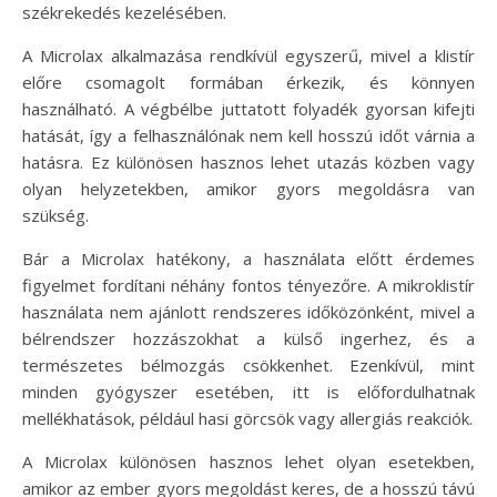
székrekedés kezelésében.
A Microlax alkalmazása rendkívül egyszerű, mivel a klistír
előre csomagolt formában érkezik, és könnyen
használható. A végbélbe juttatott folyadék gyorsan kifejti
hatását, így a felhasználónak nem kell hosszú időt várnia a
hatásra. Ez különösen hasznos lehet utazás közben vagy
olyan helyzetekben, amikor gyors megoldásra van
szükség.
Bár a Microlax hatékony, a használata előtt érdemes
figyelmet fordítani néhány fontos tényezőre. A mikroklistír
használata nem ajánlott rendszeres időközönként, mivel a
bélrendszer hozzászokhat a külső ingerhez, és a
természetes bélmozgás csökkenhet. Ezenkívül, mint
minden gyógyszer esetében, itt is előfordulhatnak
mellékhatások, például hasi görcsök vagy allergiás reakciók.
A Microlax különösen hasznos lehet olyan esetekben,
amikor az ember gyors megoldást keres, de a hosszú távú