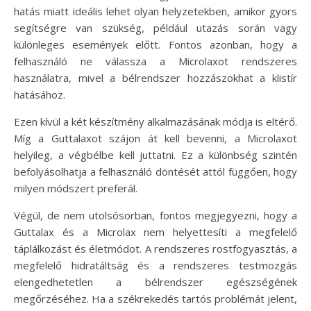
hatás miatt ideális lehet olyan helyzetekben, amikor gyors
segítségre van szükség, például utazás során vagy
különleges események előtt. Fontos azonban, hogy a
felhasználó ne válassza a Microlaxot rendszeres
használatra, mivel a bélrendszer hozzászokhat a klistír
hatásához.
Ezen kívül a két készítmény alkalmazásának módja is eltérő.
Míg a Guttalaxot szájon át kell bevenni, a Microlaxot
helyileg, a végbélbe kell juttatni. Ez a különbség szintén
befolyásolhatja a felhasználó döntését attól függően, hogy
milyen módszert preferál.
Végül, de nem utolsósorban, fontos megjegyezni, hogy a
Guttalax és a Microlax nem helyettesíti a megfelelő
táplálkozást és életmódot. A rendszeres rostfogyasztás, a
megfelelő hidratáltság és a rendszeres testmozgás
elengedhetetlen a bélrendszer egészségének
megőrzéséhez. Ha a székrekedés tartós problémát jelent,