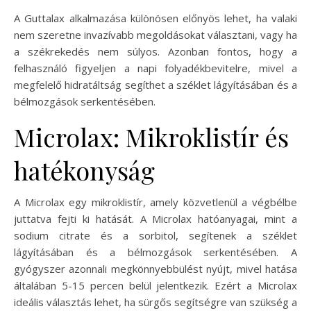
A Guttalax alkalmazása különösen előnyös lehet, ha valaki
nem szeretne invazívabb megoldásokat választani, vagy ha
a székrekedés nem súlyos. Azonban fontos, hogy a
felhasználó figyeljen a napi folyadékbevitelre, mivel a
megfelelő hidratáltság segíthet a széklet lágyításában és a
bélmozgások serkentésében.
Microlax: Mikroklistír és
hatékonyság
A Microlax egy mikroklistír, amely közvetlenül a végbélbe
juttatva fejti ki hatását. A Microlax hatóanyagai, mint a
sodium citrate és a sorbitol, segítenek a széklet
lágyításában és a bélmozgások serkentésében. A
gyógyszer azonnali megkönnyebbülést nyújt, mivel hatása
általában 5-15 percen belül jelentkezik. Ezért a Microlax
ideális választás lehet, ha sürgős segítségre van szükség a