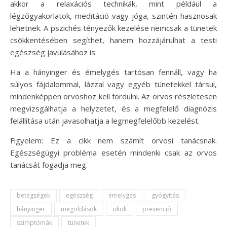
akkor a relaxációs technikák, mint például a
légzőgyakorlatok, meditáció vagy jóga, szintén hasznosak
lehetnek. A pszichés tényezők kezelése nemcsak a tünetek
csökkentésében segíthet, hanem hozzájárulhat a testi
egészség javulásához is.
Ha a hányinger és émelygés tartósan fennáll, vagy ha
súlyos fájdalommal, lázzal vagy egyéb tünetekkel társul,
mindenképpen orvoshoz kell fordulni. Az orvos részletesen
megvizsgálhatja a helyzetet, és a megfelelő diagnózis
felállítása után javasolhatja a legmegfelelőbb kezelést.
Figyelem: Ez a cikk nem számít orvosi tanácsnak.
Egészségügyi probléma esetén mindenki csak az orvos
tanácsát fogadja meg.
betegségek
egészség
émelygés
gyógyítás
hányinger
megoldások
okok
prevenció
szimptómák
tünetek