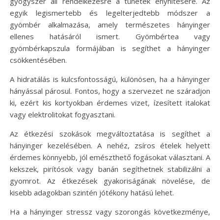
gyógyszer áll rendelkezésre a tünetek enyhítésére. Az
egyik legismertebb és legelterjedtebb módszer a
gyömbér alkalmazása, amely természetes hányinger
ellenes hatásáról ismert. Gyömbértea vagy
gyömbérkapszula formájában is segíthet a hányinger
csökkentésében.
A hidratálás is kulcsfontosságú, különösen, ha a hányinger
hányással párosul. Fontos, hogy a szervezet ne száradjon
ki, ezért kis kortyokban érdemes vizet, ízesített italokat
vagy elektrolitokat fogyasztani.
Az étkezési szokások megváltoztatása is segíthet a
hányinger kezelésében. A nehéz, zsíros ételek helyett
érdemes könnyebb, jól emészthető fogásokat választani. A
kekszek, pirítósok vagy banán segíthetnek stabilizálni a
gyomrot. Az étkezések gyakoriságának növelése, de
kisebb adagokban szintén jótékony hatású lehet.
Ha a hányinger stressz vagy szorongás következménye,