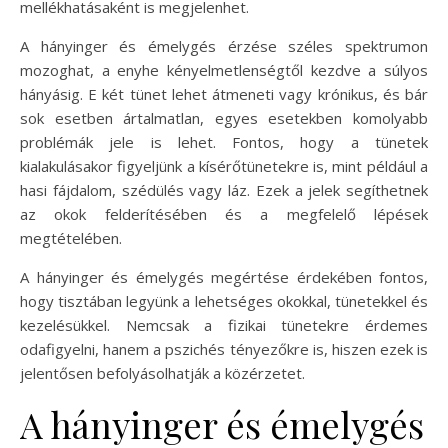
mellékhatásaként is megjelenhet.
A hányinger és émelygés érzése széles spektrumon
mozoghat, a enyhe kényelmetlenségtől kezdve a súlyos
hányásig. E két tünet lehet átmeneti vagy krónikus, és bár
sok esetben ártalmatlan, egyes esetekben komolyabb
problémák jele is lehet. Fontos, hogy a tünetek
kialakulásakor figyeljünk a kísérőtünetekre is, mint például a
hasi fájdalom, szédülés vagy láz. Ezek a jelek segíthetnek
az okok felderítésében és a megfelelő lépések
megtételében.
A hányinger és émelygés megértése érdekében fontos,
hogy tisztában legyünk a lehetséges okokkal, tünetekkel és
kezelésükkel. Nemcsak a fizikai tünetekre érdemes
odafigyelni, hanem a pszichés tényezőkre is, hiszen ezek is
jelentősen befolyásolhatják a közérzetet.
A hányinger és émelygés