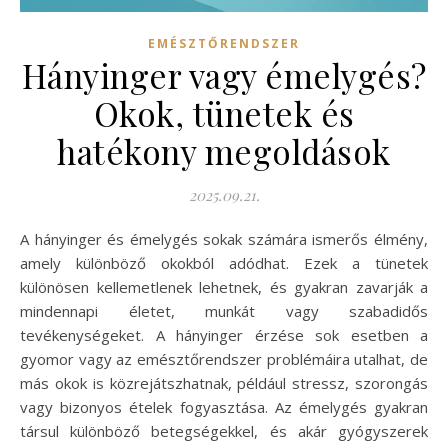
EMÉSZTŐRENDSZER
Hányinger vagy émelygés?
Okok, tünetek és
hatékony megoldások
2025.09.21.
A hányinger és émelygés sokak számára ismerős élmény,
amely különböző okokból adódhat. Ezek a tünetek
különösen kellemetlenek lehetnek, és gyakran zavarják a
mindennapi életet, munkát vagy szabadidős
tevékenységeket. A hányinger érzése sok esetben a
gyomor vagy az emésztőrendszer problémáira utalhat, de
más okok is közrejátszhatnak, például stressz, szorongás
vagy bizonyos ételek fogyasztása. Az émelygés gyakran
társul különböző betegségekkel, és akár gyógyszerek