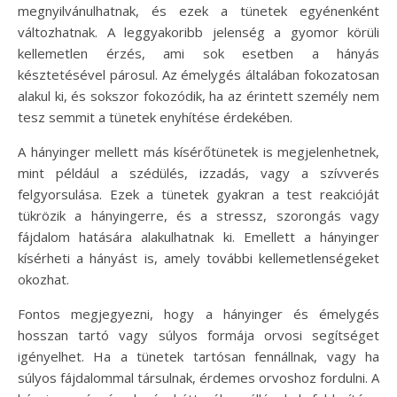
megnyilvánulhatnak, és ezek a tünetek egyénenként
változhatnak. A leggyakoribb jelenség a gyomor körüli
kellemetlen érzés, ami sok esetben a hányás
késztetésével párosul. Az émelygés általában fokozatosan
alakul ki, és sokszor fokozódik, ha az érintett személy nem
tesz semmit a tünetek enyhítése érdekében.
A hányinger mellett más kísérőtünetek is megjelenhetnek,
mint például a szédülés, izzadás, vagy a szívverés
felgyorsulása. Ezek a tünetek gyakran a test reakcióját
tükrözik a hányingerre, és a stressz, szorongás vagy
fájdalom hatására alakulhatnak ki. Emellett a hányinger
kísérheti a hányást is, amely további kellemetlenségeket
okozhat.
Fontos megjegyezni, hogy a hányinger és émelygés
hosszan tartó vagy súlyos formája orvosi segítséget
igényelhet. Ha a tünetek tartósan fennállnak, vagy ha
súlyos fájdalommal társulnak, érdemes orvoshoz fordulni. A