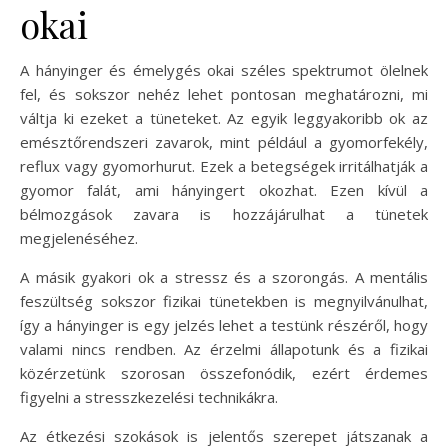
okai
A hányinger és émelygés okai széles spektrumot ölelnek
fel, és sokszor nehéz lehet pontosan meghatározni, mi
váltja ki ezeket a tüneteket. Az egyik leggyakoribb ok az
emésztőrendszeri zavarok, mint például a gyomorfekély,
reflux vagy gyomorhurut. Ezek a betegségek irritálhatják a
gyomor falát, ami hányingert okozhat. Ezen kívül a
bélmozgások zavara is hozzájárulhat a tünetek
megjelenéséhez.
A másik gyakori ok a stressz és a szorongás. A mentális
feszültség sokszor fizikai tünetekben is megnyilvánulhat,
így a hányinger is egy jelzés lehet a testünk részéről, hogy
valami nincs rendben. Az érzelmi állapotunk és a fizikai
közérzetünk szorosan összefonódik, ezért érdemes
figyelni a stresszkezelési technikákra.
Az étkezési szokások is jelentős szerepet játszanak a