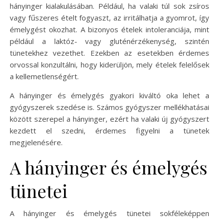
hányinger kialakulásában. Például, ha valaki túl sok zsíros
vagy fűszeres ételt fogyaszt, az irritálhatja a gyomrot, így
émelygést okozhat. A bizonyos ételek intoleranciája, mint
például a laktóz- vagy gluténérzékenység, szintén
tünetekhez vezethet. Ezekben az esetekben érdemes
orvossal konzultálni, hogy kiderüljön, mely ételek felelősek
a kellemetlenségért.
A hányinger és émelygés gyakori kiváltó oka lehet a
gyógyszerek szedése is. Számos gyógyszer mellékhatásai
között szerepel a hányinger, ezért ha valaki új gyógyszert
kezdett el szedni, érdemes figyelni a tünetek
megjelenésére.
A hányinger és émelygés
tünetei
A hányinger és émelygés tünetei sokféleképpen