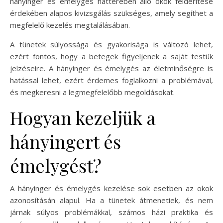
hányinger és émelygés hátterében álló okok felderítése
érdekében alapos kivizsgálás szükséges, amely segíthet a
megfelelő kezelés megtalálásában.
A tünetek súlyossága és gyakorisága is változó lehet,
ezért fontos, hogy a betegek figyeljenek a saját testük
jelzéseire. A hányinger és émelygés az életminőségre is
hatással lehet, ezért érdemes foglalkozni a problémával,
és megkeresni a legmegfelelőbb megoldásokat.
Hogyan kezeljük a
hányingert és
émelygést?
A hányinger és émelygés kezelése sok esetben az okok
azonosításán alapul. Ha a tünetek átmenetiek, és nem
járnak súlyos problémákkal, számos házi praktika és