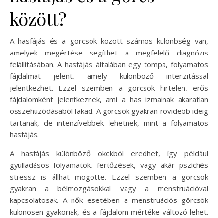
között?
A hasfájás és a görcsök között számos különbség van,
amelyek megértése segíthet a megfelelő diagnózis
felállításában. A hasfájás általában egy tompa, folyamatos
fájdalmat jelent, amely különböző intenzitással
jelentkezhet. Ezzel szemben a görcsök hirtelen, erős
fájdalomként jelentkeznek, ami a has izmainak akaratlan
összehúzódásából fakad. A görcsök gyakran rövidebb ideig
tartanak, de intenzívebbek lehetnek, mint a folyamatos
hasfájás.
A hasfájás különböző okokból eredhet, így például
gyulladásos folyamatok, fertőzések, vagy akár pszichés
stressz is állhat mögötte. Ezzel szemben a görcsök
gyakran a bélmozgásokkal vagy a menstruációval
kapcsolatosak. A nők esetében a menstruációs görcsök
különösen gyakoriak, és a fájdalom mértéke változó lehet.