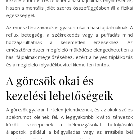
kezelése fontos része lehet a hasi fájdalmak enyhítésének,
hiszen a mentális jólét szoros összefüggésben áll a fizikai
egészséggel.
Az emésztési zavarok is gyakori okai a hasi fájdalmaknak. A
reflux betegség, a székrekedés vagy a puffadás mind
hozzájárulhatnak a kellemetlen érzésekhez. Az
emésztőrendszer megfelelő működése elengedhetetlen a
hasi fájdalmak megelőzéséhez, ezért a helyes táplálkozás
és a megfelelő folyadékbevitel kiemelten fontos.
A görcsök okai és
kezelési lehetőségeik
A görcsök gyakran hirtelen jelentkeznek, és az okok széles
spektrumot ölelnek fel. A leggyakoribb kiváltó tényezők
között szerepelnek a bélmozgásokat befolyásoló
állapotok, például a bélgyulladás vagy az irritábilis bél