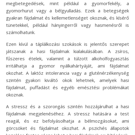
megbetegedések, mint például a gyomorfekély, a
gyomorhurut vagy a bélgyulladás. Ezek a betegségek
gyakran fájdalmat és kellemetlenséget okoznak, és kísérő
tünetekkel, például hányingerről vagy hasmenésről is
számolhatunk.
Ezen kívül a táplálkozási szokások is jelentős szerepet
játszanak a hasi fájdalmak kialakulásában. A zsíros,
fűszeres ételek, valamint a túlzott alkoholfogyasztás
irritálhatja a gyomor nyálkahártyáját, ami fájdalmat
okozhat. A laktóz intolerancia vagy a gluténérzékenység
szintén gyakori kiváltó okok lehetnek, amelyek hasi
fájdalmat, puffadást és egyéb emésztési problémákat
okoznak.
A stressz és a szorongás szintén hozzájárulhat a hasi
fájdalmak megjelenéséhez. A stressz hatására a test
reagál, és ez befolyásolhatja a bélmozgásokat, ami
görcsöket és fájdalmat okozhat. A pszichés állapotok