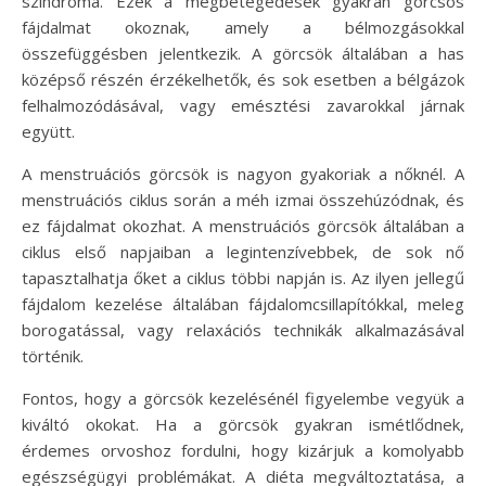
szindróma. Ezek a megbetegedések gyakran görcsös
fájdalmat okoznak, amely a bélmozgásokkal
összefüggésben jelentkezik. A görcsök általában a has
középső részén érzékelhetők, és sok esetben a bélgázok
felhalmozódásával, vagy emésztési zavarokkal járnak
együtt.
A menstruációs görcsök is nagyon gyakoriak a nőknél. A
menstruációs ciklus során a méh izmai összehúzódnak, és
ez fájdalmat okozhat. A menstruációs görcsök általában a
ciklus első napjaiban a legintenzívebbek, de sok nő
tapasztalhatja őket a ciklus többi napján is. Az ilyen jellegű
fájdalom kezelése általában fájdalomcsillapítókkal, meleg
borogatással, vagy relaxációs technikák alkalmazásával
történik.
Fontos, hogy a görcsök kezelésénél figyelembe vegyük a
kiváltó okokat. Ha a görcsök gyakran ismétlődnek,
érdemes orvoshoz fordulni, hogy kizárjuk a komolyabb
egészségügyi problémákat. A diéta megváltoztatása, a