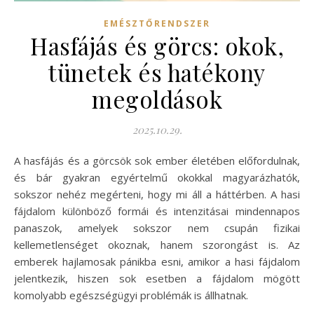
EMÉSZTŐRENDSZER
Hasfájás és görcs: okok,
tünetek és hatékony
megoldások
2025.10.29.
A hasfájás és a görcsök sok ember életében előfordulnak,
és bár gyakran egyértelmű okokkal magyarázhatók,
sokszor nehéz megérteni, hogy mi áll a háttérben. A hasi
fájdalom különböző formái és intenzitásai mindennapos
panaszok, amelyek sokszor nem csupán fizikai
kellemetlenséget okoznak, hanem szorongást is. Az
emberek hajlamosak pánikba esni, amikor a hasi fájdalom
jelentkezik, hiszen sok esetben a fájdalom mögött
komolyabb egészségügyi problémák is állhatnak.