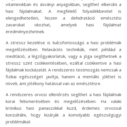
vitaminokban és ásványi anyagokban, segíthet elkerülni a
hasi fájdalmakat. A megfelelő folyadékbevitel is
elengedhetetlen, hiszen a dehidratáció emésztési
zavarokat okozhat, amelyek hasi fájdalmat
eredményezhetnek.
A stressz kezelése is kulcsfontosságú a hasi problémák
megelőzésében. Relaxációs technikák, mint például a
meditáció, a légzőgyakorlatok, vagy a jóga segíthetnek a
stressz szint csökkentésében, ezáltal csökkentve a hasi
fájdalmak kockázatát. A rendszeres testmozgás nemcsak a
fizikai egészséget javítja, hanem a mentális jólétet is
növeli, ami jótékony hatással van az emésztésre.
A rendszeres orvosi ellenőrzés segíthet a hasi fájdalmak
korai felismerésében és megelőzésében. Ha valaki
krónikus hasi panaszokkal küzd, érdemes orvossal
konzultálni, hogy kizárják a komolyabb egészségügyi
problémákat.