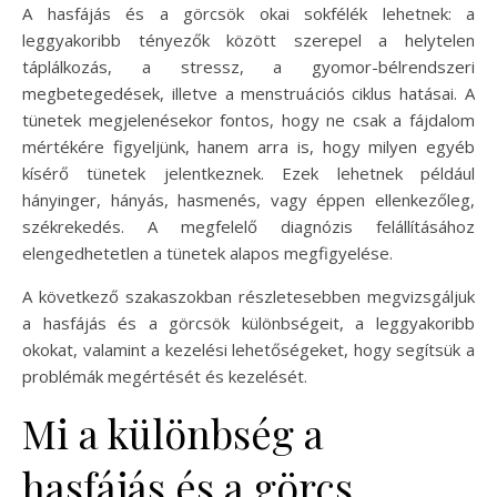
A hasfájás és a görcsök okai sokfélék lehetnek: a
leggyakoribb tényezők között szerepel a helytelen
táplálkozás, a stressz, a gyomor-bélrendszeri
megbetegedések, illetve a menstruációs ciklus hatásai. A
tünetek megjelenésekor fontos, hogy ne csak a fájdalom
mértékére figyeljünk, hanem arra is, hogy milyen egyéb
kísérő tünetek jelentkeznek. Ezek lehetnek például
hányinger, hányás, hasmenés, vagy éppen ellenkezőleg,
székrekedés. A megfelelő diagnózis felállításához
elengedhetetlen a tünetek alapos megfigyelése.
A következő szakaszokban részletesebben megvizsgáljuk
a hasfájás és a görcsök különbségeit, a leggyakoribb
okokat, valamint a kezelési lehetőségeket, hogy segítsük a
problémák megértését és kezelését.
Mi a különbség a
hasfájás és a görcs