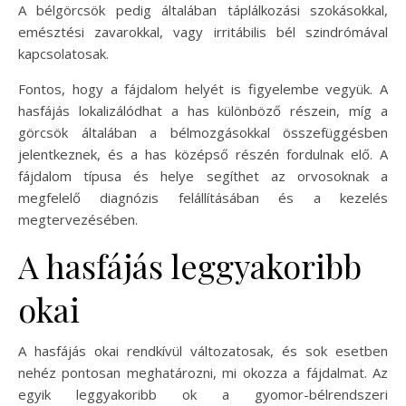
A bélgörcsök pedig általában táplálkozási szokásokkal,
emésztési zavarokkal, vagy irritábilis bél szindrómával
kapcsolatosak.
Fontos, hogy a fájdalom helyét is figyelembe vegyük. A
hasfájás lokalizálódhat a has különböző részein, míg a
görcsök általában a bélmozgásokkal összefüggésben
jelentkeznek, és a has középső részén fordulnak elő. A
fájdalom típusa és helye segíthet az orvosoknak a
megfelelő diagnózis felállításában és a kezelés
megtervezésében.
A hasfájás leggyakoribb
okai
A hasfájás okai rendkívül változatosak, és sok esetben
nehéz pontosan meghatározni, mi okozza a fájdalmat. Az
egyik leggyakoribb ok a gyomor-bélrendszeri