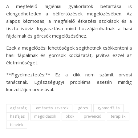
A megfelelő higiéniai gyakorlatok betartása is
elengedhetetlen a bélfertőzések megelőzésében. Az
alapos kézmosás, a megfelelő étkezési szokások és a
tiszta ivóvíz fogyasztása mind hozzájárulhatnak a hasi
fájdalmak és görcsök megelőzéséhez.
Ezek a megelőzési lehetőségek segíthetnek csökkenteni a
hasi fájdalmak és görcsök kockázatát, javítva ezzel az
életminőséget.
**Figyelmeztetés:** Ez a cikk nem számít orvosi
tanácsnak. Egészségügyi probléma esetén mindig
konzultáljon orvosával.
egészség
emésztési zavarok
görcs
gyomorfájás
hasfájás
megoldások
okok
prevenció
terápiák
tünetek