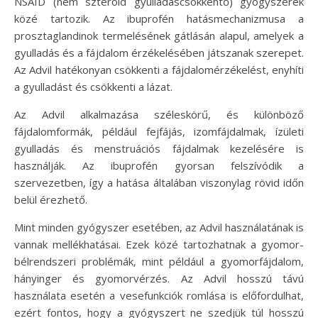
NSAID (nem szteroid gyulladáscsökkentő) gyógyszerek
közé tartozik. Az ibuprofén hatásmechanizmusa a
prosztaglandinok termelésének gátlásán alapul, amelyek a
gyulladás és a fájdalom érzékelésében játszanak szerepet.
Az Advil hatékonyan csökkenti a fájdalomérzékelést, enyhíti
a gyulladást és csökkenti a lázat.
Az Advil alkalmazása széleskörű, és különböző
fájdalomformák, például fejfájás, izomfájdalmak, ízületi
gyulladás és menstruációs fájdalmak kezelésére is
használják. Az ibuprofén gyorsan felszívódik a
szervezetben, így a hatása általában viszonylag rövid időn
belül érezhető.
Mint minden gyógyszer esetében, az Advil használatának is
vannak mellékhatásai. Ezek közé tartozhatnak a gyomor-
bélrendszeri problémák, mint például a gyomorfájdalom,
hányinger és gyomorvérzés. Az Advil hosszú távú
használata esetén a vesefunkciók romlása is előfordulhat,
ezért fontos, hogy a gyógyszert ne szedjük túl hosszú