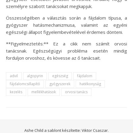
személyre szabott tanácsokat megkapjuk.
Összességében a választás során a fájdalom típusa, a
gyógyszer hatásmechanizmusa, valamint az egyéni
egészségi állapot figyelembevételével érdemes dönteni.
**Figyelmeztetés:** Ez a cikk nem számít orvosi
tanácsnak. Egészségügyi probléma esetén mindig
forduljon orvoshoz, és kövesse az ő tanácsait.
advil
algopyrin
egészség
fájdalom
fájdalomcsillapító
gyógyszerek
hatékonyság
kezelés
mellékhatások
orvosi tanács
Ashe Child a sablont készítette:
Viktor Csaszar.