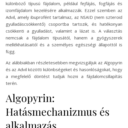
különböző típusú fájdalom, például fejfájás, fogfájás és
izomfájdalom kezelésére alkalmazzák. Ezzel szemben az
Advil, amely ibuprofént tartalmaz, az NSAID (nem szteroid
gyulladáscsökkentő) csoportba tartozik, és hatékonyan
csökkenti a gyulladást, valamint a lázat is. A választás
nemcsak a fájdalom típusától, hanem a gyógyszerek
mellékhatásaitól és a személyes egészségi állapottól is
függ.
Az alábbiakban részletesebben megvizsgáljuk az Algopyrin
és az Advil közötti különbségeket és hasonlóságokat, hogy
a megfelelő döntést tudjuk hozni a fájdalomcsillapítás
terén.
Algopyrin:
Hatásmechanizmus és
alkalmazás