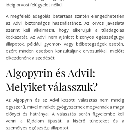
ideig orvosi felügyelet nélkül.
A megfelelő adagolás betartása szintén elengedhetetlen
az Advil biztonságos használatához. Az orvos javaslata
szerint kell alkalmazni, hogy elkerüljük a túladagolás
kockázatát. Az Advil nem ajánlott bizonyos egészségügyi
állapotok, például gyomor- vagy bélbetegségek esetén,
ezért minden esetben konzultáljunk orvosunkkal, mielőtt
elkezdenénk a szedését.
Algopyrin és Advil:
Melyiket válasszuk?
Az Algopyrin és az Advil közötti választás nem mindig
egyszerű, mivel mindkét gyógyszernek megvannak a maga
előnyei és hátrányai. A választás során figyelembe kell
venni a fájdalom típusát, a kísérő tüneteket és a
személyes egészségi állapotot.