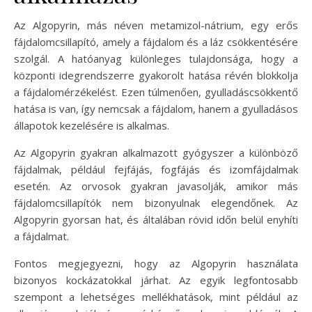
Az Algopyrin, más néven metamizol-nátrium, egy erős
fájdalomcsillapító, amely a fájdalom és a láz csökkentésére
szolgál. A hatóanyag különleges tulajdonsága, hogy a
központi idegrendszerre gyakorolt hatása révén blokkolja
a fájdalomérzékelést. Ezen túlmenően, gyulladáscsökkentő
hatása is van, így nemcsak a fájdalom, hanem a gyulladásos
állapotok kezelésére is alkalmas.
Az Algopyrin gyakran alkalmazott gyógyszer a különböző
fájdalmak, például fejfájás, fogfájás és izomfájdalmak
esetén. Az orvosok gyakran javasolják, amikor más
fájdalomcsillapítók nem bizonyulnak elegendőnek. Az
Algopyrin gyorsan hat, és általában rövid időn belül enyhíti
a fájdalmat.
Fontos megjegyezni, hogy az Algopyrin használata
bizonyos kockázatokkal járhat. Az egyik legfontosabb
szempont a lehetséges mellékhatások, mint például az