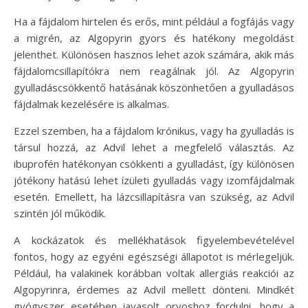
Ha a fájdalom hirtelen és erős, mint például a fogfájás vagy
a migrén, az Algopyrin gyors és hatékony megoldást
jelenthet. Különösen hasznos lehet azok számára, akik más
fájdalomcsillapítókra nem reagálnak jól. Az Algopyrin
gyulladáscsökkentő hatásának köszönhetően a gyulladásos
fájdalmak kezelésére is alkalmas.
Ezzel szemben, ha a fájdalom krónikus, vagy ha gyulladás is
társul hozzá, az Advil lehet a megfelelő választás. Az
ibuprofén hatékonyan csökkenti a gyulladást, így különösen
jótékony hatású lehet ízületi gyulladás vagy izomfájdalmak
esetén. Emellett, ha lázcsillapításra van szükség, az Advil
szintén jól működik.
A kockázatok és mellékhatások figyelembevételével
fontos, hogy az egyéni egészségi állapotot is mérlegeljük.
Például, ha valakinek korábban voltak allergiás reakciói az
Algopyrinra, érdemes az Advil mellett dönteni. Mindkét
gyógyszer esetében javasolt orvoshoz fordulni, hogy a