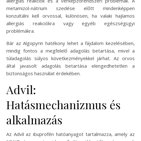
allergiás reakciók és a vérképzőrendszeri problémák. A
metamizol-nátrium szedése előtt mindenképpen
konzultálni kell orvossal, különösen, ha valaki hajlamos
allergiás reakciókra vagy egyéb egészségügyi
problémákra.
Bár az Algopyrin hatékony lehet a fájdalom kezelésében,
mindig fontos a megfelelő adagolás betartása, mivel a
túladagolás súlyos következményekkel járhat. Az orvos
által javasolt adagolás betartása elengedhetetlen a
biztonságos használat érdekében.
Advil:
Hatásmechanizmus és
alkalmazás
Az Advil az ibuprofén hatóanyagot tartalmazza, amely az