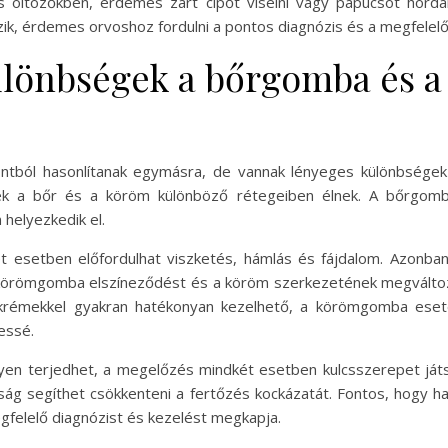
s öltözőkben, érdemes zárt cipőt viselni vagy papucsot horda
ik, érdemes orvoshoz fordulni a pontos diagnózis és a megfelel
ülönbségek a bőrgomba és 
l hasonlítanak egymásra, de vannak lényeges különbségek is
k a bőr és a köröm különböző rétegeiben élnek. A bőrgomba á
helyezkedik el.
ét esetben előfordulhat viszketés, hámlás és fájdalom. Azonb
 a körömgomba elszíneződést és a köröm szerkezetének megváltoz
krémekkel gyakran hatékonyan kezelhető, a körömgomba eset
essé.
 terjedhet, a megelőzés mindkét esetben kulcsszerepet játszi
sság segíthet csökkenteni a fertőzés kockázatát. Fontos, hogy
egfelelő diagnózist és kezelést megkapja.