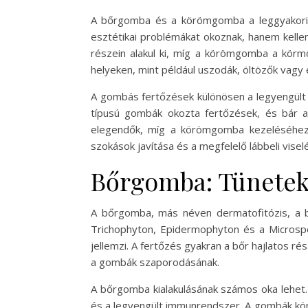
A bőrgomba és a körömgomba a leggyakorib
esztétikai problémákat okoznak, hanem kellem
részein alakul ki, míg a körömgomba a körmö
helyeken, mint például uszodák, öltözők vag
A gombás fertőzések különösen a legyengül
típusú gombák okozta fertőzések, és bár a 
elegendők, míg a körömgomba kezeléséhez 
szokások javítása és a megfelelő lábbeli visel
Bőrgomba: Tünetek
A bőrgomba, más néven dermatofitózis, a b
Trichophyton, Epidermophyton és a Microspo
jellemzi. A fertőzés gyakran a bőr hajlatos ré
a gombák szaporodásának.
A bőrgomba kialakulásának számos oka lehet. 
és a legyengült immunrendszer. A gombák könn