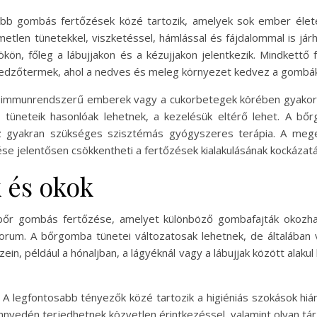
b gombás fertőzések közé tartozik, amelyek sok ember életé
etlen tünetekkel, viszketéssel, hámlással és fájdalommal is já
kön, főleg a lábujjakon és a kézujjakon jelentkezik. Mindkettő 
y edzőtermek, ahol a nedves és meleg környezet kedvez a gombá
t immunrendszerű emberek vagy a cukorbetegek körében gyako
tüneteik hasonlóak lehetnek, a kezelésük eltérő lehet. A bő
gyakran szükséges szisztémás gyógyszeres terápia. A megelőz
ése jelentősen csökkentheti a fertőzések kialakulásának kockázatá
 és okok
őr gombás fertőzése, amelyet különböző gombafajták okozhatn
rum. A bőrgomba tünetei változatosak lehetnek, de általában 
szein, például a hónaljban, a lágyéknál vagy a lábujjak között alak
A legfontosabb tényezők közé tartozik a higiéniás szokások hiány
yedén terjedhetnek közvetlen érintkezéssel, valamint olyan tárg