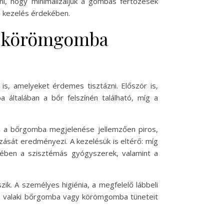
ni, hogy minimalizáljuk a gombás fertőzések
ő kezelés érdekében.
a körömgomba
, amelyeket érdemes tisztázni. Először is,
ltalában a bőr felszínén található, míg a
an a bőrgomba megjelenése jellemzően piros,
ását eredményezi. A kezelésük is eltérő: míg
ében a szisztémás gyógyszerek, valamint a
k. A személyes higiénia, a megfelelő lábbeli
 ha valaki bőrgomba vagy körömgomba tüneteit