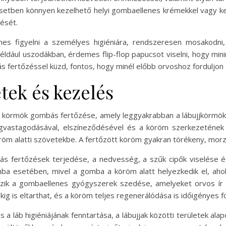
setben könnyen kezelhető helyi gombaellenes krémekkel vagy ke
ését.
figyelni a személyes higiéniára, rendszeresen mosakodni, é
 például uszodákban, érdemes flip-flop papucsot viselni, hogy min
ás fertőzéssel küzd, fontos, hogy minél előbb orvoshoz forduljon
ek és kezelés
rmök gombás fertőzése, amely leggyakrabban a lábujjkörmökön j
astagodásával, elszíneződésével és a köröm szerkezetének r
öröm alatti szövetekbe. A fertőzött köröm gyakran törékeny, morz
s fertőzések terjedése, a nedvesség, a szűk cipők viselése és
ba esetében, mivel a gomba a köröm alatt helyezkedik el, ahol
ik a gombaellenes gyógyszerek szedése, amelyeket orvos ír fe
ig is eltarthat, és a köröm teljes regenerálódása is időigényes f
b higiéniájának fenntartása, a lábujjak közötti területek alapos