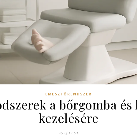
EMÉSZTŐRENDSZER
dszerek a bőrgomba é
kezelésére
2025.12.01.