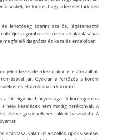
nőcsökkel, de fontos, hogy a kezelést időben
s lehetőség szerint szellős, légáteresztő
imalizáljuk a gombás fertőzések kialakulásának
 a megfelelő diagnózis és kezelés érdekében.
elentkezik, de a kézujjakon is előfordulhat.
omlásával jár. Gyakran a fertőzés a köröm
salékos és eltávolodhat a körömtől.
 a láb higiéniai hiányosságai. A körömgomba
 a helyi kezelések nem mindig hatékonyak. A
l, illetve gombaellenes lakkok használata. A
olyamat.
 szárítása, valamint a szellős cipők viselése.