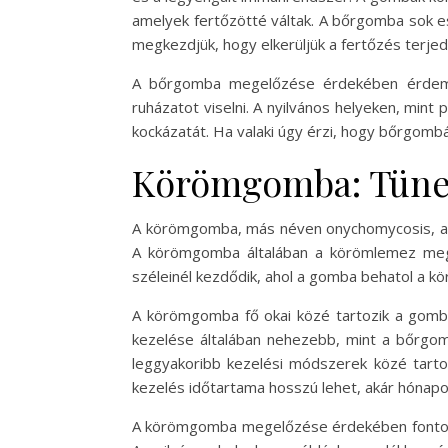
amelyek fertőzötté váltak. A bőrgomba sok e
megkezdjük, hogy elkerüljük a fertőzés terjed
A bőrgomba megelőzése érdekében érdemes 
ruházatot viselni. A nyilvános helyeken, mint
kockázatát. Ha valaki úgy érzi, hogy bőrgomb
Körömgomba: Tünet
A körömgomba, más néven onychomycosis, a kö
A körömgomba általában a körömlemez megv
széleinél kezdődik, ahol a gomba behatol a k
A körömgomba fő okai közé tartozik a gombá
kezelése általában nehezebb, mint a bőrgom
leggyakoribb kezelési módszerek közé tartoz
kezelés időtartama hosszú lehet, akár hónapok
A körömgomba megelőzése érdekében fontos a lá