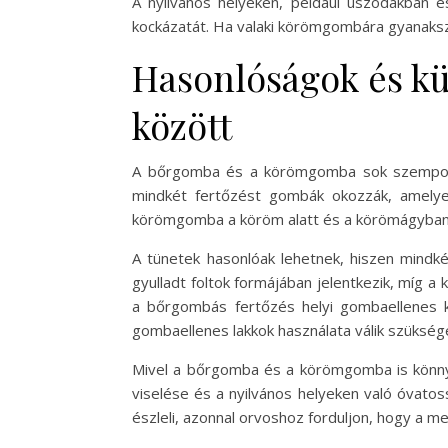
A nyilvános helyeken, például uszodákban é
kockázatát. Ha valaki körömgombára gyanaksz
Hasonlóságok és k
között
A bőrgomba és a körömgomba sok szempontbó
mindkét fertőzést gombák okozzák, amelye
körömgomba a köröm alatt és a körömágyban 
A tünetek hasonlóak lehetnek, hiszen mindk
gyulladt foltok formájában jelentkezik, míg
a bőrgombás fertőzés helyi gombaellenes 
gombaellenes lakkok használata válik szükség
Mivel a bőrgomba és a körömgomba is könnyen
viselése és a nyilvános helyeken való óvato
észleli, azonnal orvoshoz forduljon, hogy a m