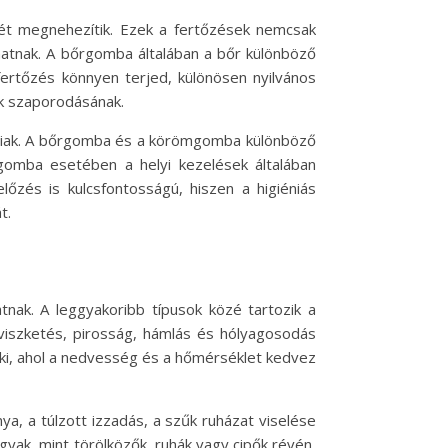
t megnehezítik. Ezek a fertőzések nemcsak
rhatnak. A bőrgomba általában a bőr különböző
fertőzés könnyen terjed, különösen nyilvános
k szaporodásának.
riak. A bőrgomba és a körömgomba különböző
rgomba esetében a helyi kezelések általában
és is kulcsfontosságú, hiszen a higiéniás
t.
ak. A leggyakoribb típusok közé tartozik a
viszketés, pirosság, hámlás és hólyagosodás
ul ki, ahol a nedvesség és a hőmérséklet kedvez
a, a túlzott izzadás, a szűk ruházat viselése
yak, mint törölközők, ruhák vagy cipők révén,