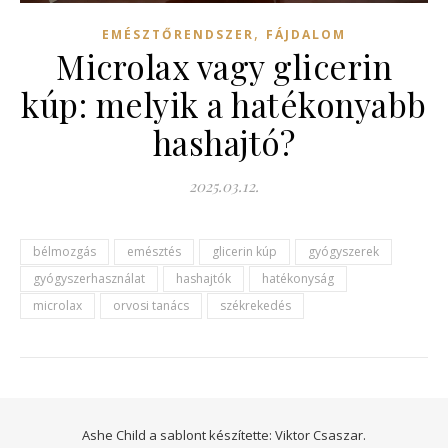
,
EMÉSZTŐRENDSZER
FÁJDALOM
Microlax vagy glicerin
kúp: melyik a hatékonyabb
hashajtó?
2025.03.12.
bélmozgás
emésztés
glicerin kúp
gyógyszerek
gyógyszerhasználat
hashajtók
hatékonyság
microlax
orvosi tanács
székrekedés
Ashe Child a sablont készítette:
Viktor Csaszar.