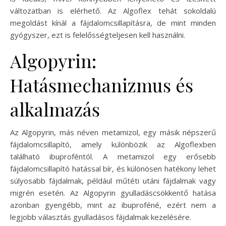
változatban is elérhető. Az Algoflex tehát sokoldalú
megoldást kínál a fájdalomcsillapításra, de mint minden
gyógyszer, ezt is felelősségteljesen kell használni.
Algopyrin:
Hatásmechanizmus és
alkalmazás
Az Algopyrin, más néven metamizol, egy másik népszerű
fájdalomcsillapító, amely különbözik az Algoflexben
található ibuproféntól. A metamizol egy erősebb
fájdalomcsillapító hatással bír, és különösen hatékony lehet
súlyosabb fájdalmak, például műtéti utáni fájdalmak vagy
migrén esetén. Az Algopyrin gyulladáscsökkentő hatása
azonban gyengébb, mint az ibuproféné, ezért nem a
legjobb választás gyulladásos fájdalmak kezelésére.