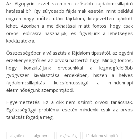
Az Algopyrin ezzel szemben erősebb fájdalomcsillapító
hatással bír, így súlyosabb fájdalmak esetén, mint például
migrén vagy műtét utáni fájdalom, kifejezetten ajánlott
lehet. Azonban a mellékhatásai miatt fontos, hogy csak
orvosi előírásra használjuk, és figyeljünk a lehetséges
kockázatokra.
Összességében a választás a fájdalom típusától, az egyéni
érzékenységtől és az orvosi háttértől függ. Mindig fontos,
hogy konzultáljunk orvosunkkal a legmegfelelőbb
gyógyszer kiválasztása érdekében, hiszen a helyes
fájdalomcsillapítás kulcsfontosságú a mindennapi
életminőségünk szempontjából.
Figyelmeztetés: Ez a cikk nem számít orvosi tanácsnak.
Egészségügyi probléma esetén mindenki csak az orvos
tanácsát fogadja meg.
algoflex
algopyrin
egészség
fájdalomcsillapító