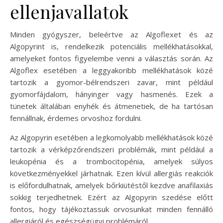
ellenjavallatok
Minden gyógyszer, beleértve az Algoflexet és az
Algopyrint is, rendelkezik potenciális mellékhatásokkal,
amelyeket fontos figyelembe venni a választás során. Az
Algoflex esetében a leggyakoribb mellékhatások közé
tartozik a gyomor-bélrendszeri zavar, mint például
gyomorfájdalom, hányinger vagy hasmenés. Ezek a
tünetek általában enyhék és átmenetiek, de ha tartósan
fennállnak, érdemes orvoshoz fordulni.
Az Algopyrin esetében a legkomolyabb mellékhatások közé
tartozik a vérképzőrendszeri problémák, mint például a
leukopénia és a trombocitopénia, amelyek súlyos
következményekkel járhatnak. Ezen kívül allergiás reakciók
is előfordulhatnak, amelyek bőrkiütéstől kezdve anafilaxiás
sokkig terjedhetnek. Ezért az Algopyrin szedése előtt
fontos, hogy tájékoztassuk orvosunkat minden fennálló
allergiáról és egészségügyi problémáról.