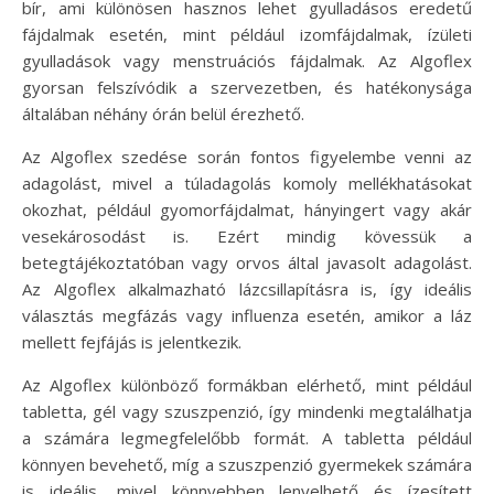
bír, ami különösen hasznos lehet gyulladásos eredetű
fájdalmak esetén, mint például izomfájdalmak, ízületi
gyulladások vagy menstruációs fájdalmak. Az Algoflex
gyorsan felszívódik a szervezetben, és hatékonysága
általában néhány órán belül érezhető.
Az Algoflex szedése során fontos figyelembe venni az
adagolást, mivel a túladagolás komoly mellékhatásokat
okozhat, például gyomorfájdalmat, hányingert vagy akár
vesekárosodást is. Ezért mindig kövessük a
betegtájékoztatóban vagy orvos által javasolt adagolást.
Az Algoflex alkalmazható lázcsillapításra is, így ideális
választás megfázás vagy influenza esetén, amikor a láz
mellett fejfájás is jelentkezik.
Az Algoflex különböző formákban elérhető, mint például
tabletta, gél vagy szuszpenzió, így mindenki megtalálhatja
a számára legmegfelelőbb formát. A tabletta például
könnyen bevehető, míg a szuszpenzió gyermekek számára
is ideális, mivel könnyebben lenyelhető és ízesített