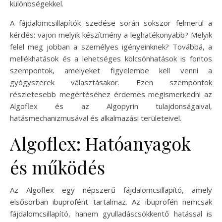
különbségekkel.
A fájdalomcsillapítók szedése során sokszor felmerül a
kérdés: vajon melyik készítmény a leghatékonyabb? Melyik
felel meg jobban a személyes igényeinknek? Továbbá, a
mellékhatások és a lehetséges kölcsönhatások is fontos
szempontok, amelyeket figyelembe kell venni a
gyógyszerek választásakor. Ezen szempontok
részletesebb megértéséhez érdemes megismerkedni az
Algoflex és az Algopyrin tulajdonságaival,
hatásmechanizmusával és alkalmazási területeivel.
Algoflex: Hatóanyagok
és működés
Az Algoflex egy népszerű fájdalomcsillapító, amely
elsősorban ibuprofént tartalmaz. Az ibuprofén nemcsak
fájdalomcsillapító, hanem gyulladáscsökkentő hatással is