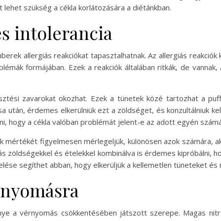
lehet szükség a cékla korlátozására a diétánkban.
és intolerancia
emberek allergiás reakciókat tapasztalhatnak. Az allergiás reakció
blémák formájában. Ezek a reakciók általában ritkák, de vannak, 
mésztési zavarokat okozhat. Ezek a tünetek közé tartozhat a puf
a után, érdemes elkerülniük ezt a zöldséget, és konzultálniuk kell
ni, hogy a cékla valóban problémát jelent-e az adott egyén számá
ak mértékét figyelmesen mérlegeljük, különösen azok számára, aki
 más zöldségekkel és ételekkel kombinálva is érdemes kipróbálni, h
ezelése segíthet abban, hogy elkerüljük a kellemetlen tüneteket 
érnyomásra
nye a vérnyomás csökkentésében játszott szerepe. Magas nitrát