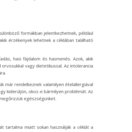
k különböző formákban jelentkezhetnek, például
akik érzékenyek lehetnek a céklában található
fadás, hasi fájdalom és hasmenés. Azok, akik
 orvosukkal vagy dietetikussal. Az intolerancia
ra.
k már rendelkeznek valamilyen ételallergiával
ogy kiderüljön, okoz-e bármilyen problémát. Az
és megőrizzük egészségünket.
 tartalma miatt sokan használják a céklát a