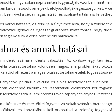
ánsokban, így sokan napi szinten fogyasztják. Azonban, mint mi
en káros hatások, amelyek befolyásolhatják egészségünket. A cék
n. Ezen kívül a cékla magas nitrát- és oxálsavtartalma is felveth
ges káros hatásait, és felhívja a figyelmet arra, hogy a zölds
álkozási igényei és egészségi állapota miatt fontos, hogy tud
en foglalkozunk a cékla potenciális hátrányaival.
talma és annak hatásai
mindenki számára ideális választás. Az oxálsav egy termés
cékla oxálsavtartalma különösen magas, ami problémákat okozh
xalátból áll, ezért a magas oxálsavtartalmú ételek fogyasztása nö
i anyagok, például a kalcium és a vas felszívódását a bélben.
orán elegendő kalcium- és vastartalmú élelmiszert kell fogya
ok felszívódására is, ami hosszú távon tápanyaghiányhoz vezethet
n elkészítve és mértékkel fogyasztva sokak számára biztonságos 
éklával, és konzultálniuk kell orvosukkal a zöldség fogyasztá