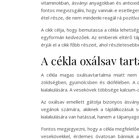
vitaminokban, ásványi anyagokban és antioxid
fontos megvizsgálni, hogy vannak-e esetleges
étel része, de nem mindenki reagál rá pozitíva
A cikk célja, hogy bemutassa a cékla lehetsé
egyformán kedvezőek. Az emberek eltérő tápl
érjük el a cikk főbb részeit, ahol részletesebb
A cékla oxálsav tar
A cékla magas oxálsavtartalma miatt nem 
zöldségben, gyümölcsben és diófélében. A 
kialakulására. A vesekövek többsége kalcium-o
Az oxálsav emellett gátolja bizonyos ásvány
vegánok számára, akiknek a táplálkozásuk s
kialakulására van hatással, hanem a tápanyag
Fontos megjegyezni, hogy a cékla megfelelőe
vesekövekkel, érdemes óvatosan bánniuk a c