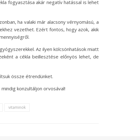
la fogyasztása akár negatív hatással is lehet
 Azonban, ha valaki már alacsony vérnyomású, a
khez vezethet. Ezért fontos, hogy azok, akik
 mennyiségről.
gyógyszerekkel. Az ilyen kölcsönhatások miatt
eként a cékla beillesztése előnyös lehet, de
ítsuk össze étrendünket.
 mindig konzultáljon orvosával!
vitaminok