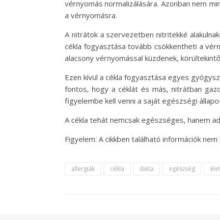
vérnyomás normalizálására. Azonban nem minde
a vérnyomásra.
A nitrátok a szervezetben nitritekké alakulna
cékla fogyasztása tovább csökkentheti a vér
alacsony vérnyomással küzdenek, körültekintő
Ezen kívül a cékla fogyasztása egyes gyógysz
fontos, hogy a céklát és más, nitrátban gaz
figyelembe kell venni a saját egészségi állap
A cékla tehát nemcsak egészséges, hanem adot
Figyelem: A cikkben található információk nem
allergiák
cékla
diéta
egészség
éle