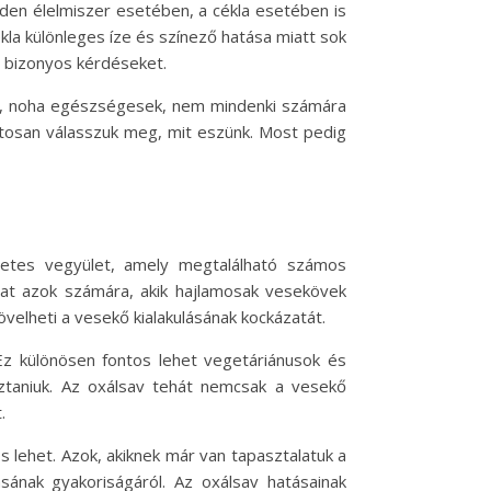
nden élelmiszer esetében, a cékla esetében is
la különleges íze és színező hatása miatt sok
et bizonyos kérdéseket.
égek, noha egészségesek, nem mindenki számára
atosan válasszuk meg, mit eszünk. Most pedig
zetes vegyület, amely megtalálható számos
at azok számára, akik hajlamosak vesekövek
velheti a vesekő kialakulásának kockázatát.
 Ez különösen fontos lehet vegetáriánusok és
sztaniuk. Az oxálsav tehát nemcsak a vesekő
.
lehet. Azok, akiknek már van tapasztalatuk a
sának gyakoriságáról. Az oxálsav hatásainak