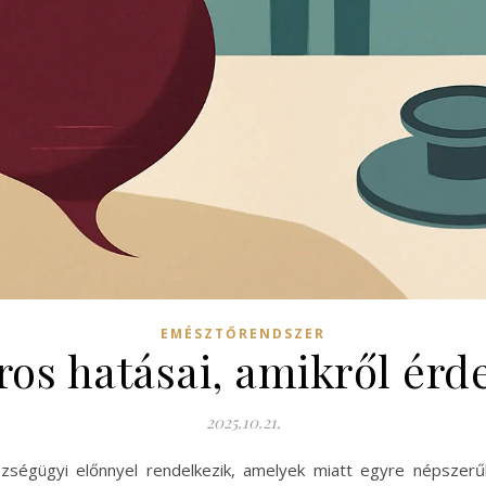
EMÉSZTŐRENDSZER
ros hatásai, amikről ér
2025.10.21.
szségügyi előnnyel rendelkezik, amelyek miatt egyre népszer