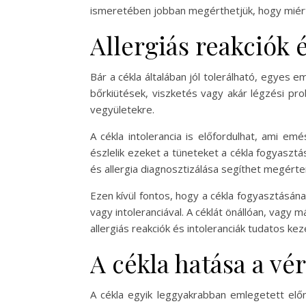
ismeretében jobban megérthetjük, hogy miért 
Allergiás reakciók 
Bár a cékla általában jól tolerálható, egyes 
bőrkiütések, viszketés vagy akár légzési pro
vegyületekre.
A cékla intolerancia is előfordulhat, ami e
észlelik ezeket a tüneteket a cékla fogyasztás
és allergia diagnosztizálása segíthet megérte
Ezen kívül fontos, hogy a cékla fogyasztásán
vagy intoleranciával. A céklát önállóan, vagy
allergiás reakciók és intoleranciák tudatos k
A cékla hatása a v
A cékla egyik leggyakrabban emlegetett elő