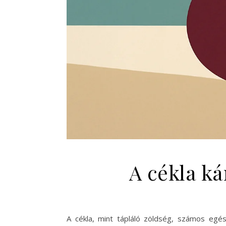
A cékla ká
A cékla, mint tápláló zöldség, számos egé