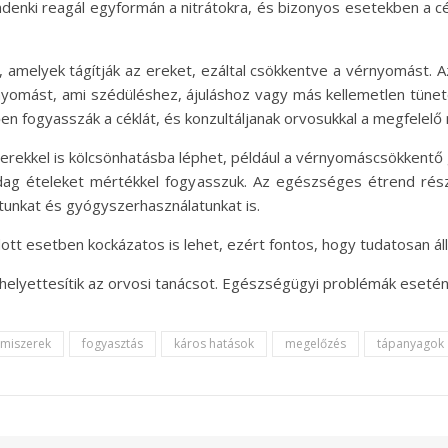
nki reagál egyformán a nitrátokra, és bizonyos esetekben a cék
k, amelyek tágítják az ereket, ezáltal csökkentve a vérnyomást.
nyomást, ami szédüléshez, ájuláshoz vagy más kellemetlen tünete
en fogyasszák a céklát, és konzultáljanak orvosukkal a megfelelő
erekkel is kölcsönhatásba léphet, például a vérnyomáscsökkentő 
dag ételeket mértékkel fogyasszuk. Az egészséges étrend rész
otunkat és gyógyszerhasználatunkat is.
t esetben kockázatos is lehet, ezért fontos, hogy tudatosan áll
 helyettesítik az orvosi tanácsot. Egészségügyi problémák esetén
lmiszerek
fogyasztás
káros hatások
megelőzés
tápanyagok