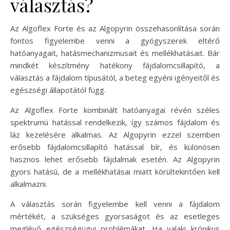
választás?
Az Algoflex Forte és az Algopyrin összehasonlítása során
fontos figyelembe venni a gyógyszerek eltérő
hatóanyagait, hatásmechanizmusait és mellékhatásait. Bár
mindkét készítmény hatékony fájdalomcsillapító, a
választás a fájdalom típusától, a beteg egyéni igényeitől és
egészségi állapotától függ.
Az Algoflex Forte kombinált hatóanyagai révén széles
spektrumú hatással rendelkezik, így számos fájdalom és
láz kezelésére alkalmas. Az Algopyrin ezzel szemben
erősebb fájdalomcsillapító hatással bír, és különösen
hasznos lehet erősebb fájdalmak esetén. Az Algopyrin
gyors hatású, de a mellékhatásai miatt körültekintően kell
alkalmazni.
A választás során figyelembe kell venni a fájdalom
mértékét, a szükséges gyorsaságot és az esetleges
meglévő egészségügyi problémákat. Ha valaki krónikus