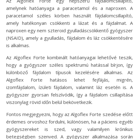
Az Algoflex Forte egy népszerű fájdalomcsillapító,
amelynek hatóanyaga a paracetamol és a naproxen. A
paracetamol széles körben használt fájdalomcsillapító,
amely hatékonyan csökkenti a lázat és a fájdalmat. A
naproxen egy nem szteroid gyulladáscsökkentő gyógyszer
(NSAID), amely a gyulladás, fájdalom és láz csökkentésére
is alkalmas.
Az Algoflex Forte kombinált hatóanyagai lehetővé teszik,
hogy a gyógyszer széles spektrumú hatással bírjon, így
különböző fájdalom típusok kezelésére alkalmas. Az
Algoflex Forte hatásos lehet fejfájás, migrén,
izomfájdalom, ízületi fájdalom, valamint láz esetén is. A
gyógyszer gyorsan felszívódik, így a fájdalom csillapítása
viszonylag rövid időn belül bekövetkezik.
Fontos megjegyezni, hogy az Algoflex Forte szedése előtt
érdemes orvoshoz fordulni, különösen, ha a páciens egyéb
gyógyszereket is szed, vagy valamilyen krónikus
betegségben szenved. A gyógyszer alkalmazása során