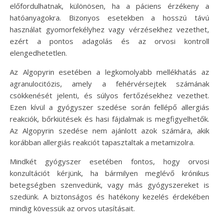
előfordulhatnak, különösen, ha a páciens érzékeny a
hatóanyagokra. Bizonyos esetekben a hosszú távú
használat gyomorfekélyhez vagy vérzésekhez vezethet,
ezért a pontos adagolás és az orvosi kontroll
elengedhetetlen.
Az Algopyrin esetében a legkomolyabb mellékhatás az
agranulocitózis, amely a fehérvérsejtek számának
csökkenését jelenti, és súlyos fertőzésekhez vezethet.
Ezen kívül a gyógyszer szedése során fellépő allergiás
reakciók, bőrkiütések és hasi fájdalmak is megfigyelhetők.
Az Algopyrin szedése nem ajánlott azok számára, akik
korábban allergiás reakciót tapasztaltak a metamizolra.
Mindkét gyógyszer esetében fontos, hogy orvosi
konzultációt kérjünk, ha bármilyen meglévő krónikus
betegségben szenvedünk, vagy más gyógyszereket is
szedünk. A biztonságos és hatékony kezelés érdekében
mindig kövessük az orvos utasításait.