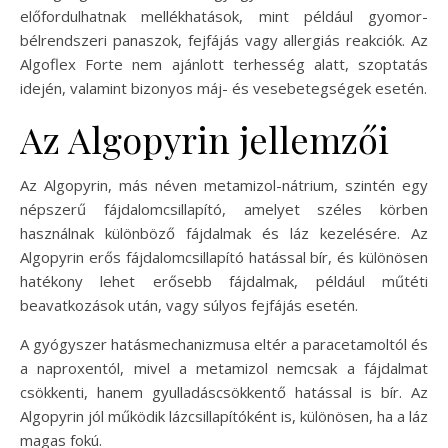
előfordulhatnak mellékhatások, mint például gyomor-
bélrendszeri panaszok, fejfájás vagy allergiás reakciók. Az
Algoflex Forte nem ajánlott terhesség alatt, szoptatás
idején, valamint bizonyos máj- és vesebetegségek esetén.
Az Algopyrin jellemzői
Az Algopyrin, más néven metamizol-nátrium, szintén egy
népszerű fájdalomcsillapító, amelyet széles körben
használnak különböző fájdalmak és láz kezelésére. Az
Algopyrin erős fájdalomcsillapító hatással bír, és különösen
hatékony lehet erősebb fájdalmak, például műtéti
beavatkozások után, vagy súlyos fejfájás esetén.
A gyógyszer hatásmechanizmusa eltér a paracetamoltól és
a naproxentól, mivel a metamizol nemcsak a fájdalmat
csökkenti, hanem gyulladáscsökkentő hatással is bír. Az
Algopyrin jól működik lázcsillapítóként is, különösen, ha a láz
magas fokú.