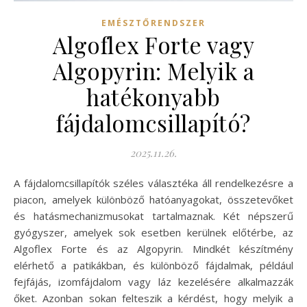
EMÉSZTŐRENDSZER
Algoflex Forte vagy
Algopyrin: Melyik a
hatékonyabb
fájdalomcsillapító?
2025.11.26.
A fájdalomcsillapítók széles választéka áll rendelkezésre a
piacon, amelyek különböző hatóanyagokat, összetevőket
és hatásmechanizmusokat tartalmaznak. Két népszerű
gyógyszer, amelyek sok esetben kerülnek előtérbe, az
Algoflex Forte és az Algopyrin. Mindkét készítmény
elérhető a patikákban, és különböző fájdalmak, például
fejfájás, izomfájdalom vagy láz kezelésére alkalmazzák
őket. Azonban sokan felteszik a kérdést, hogy melyik a