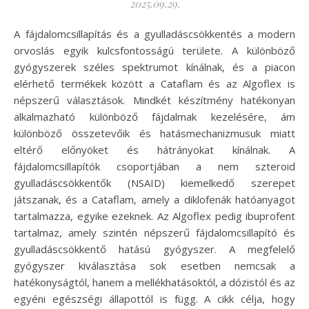
2025.09.29.
A fájdalomcsillapítás és a gyulladáscsökkentés a modern
orvoslás egyik kulcsfontosságú területe. A különböző
gyógyszerek széles spektrumot kínálnak, és a piacon
elérhető termékek között a Cataflam és az Algoflex is
népszerű választások. Mindkét készítmény hatékonyan
alkalmazható különböző fájdalmak kezelésére, ám
különböző összetevőik és hatásmechanizmusuk miatt
eltérő előnyöket és hátrányokat kínálnak. A
fájdalomcsillapítók csoportjában a nem szteroid
gyulladáscsökkentők (NSAID) kiemelkedő szerepet
játszanak, és a Cataflam, amely a diklofenák hatóanyagot
tartalmazza, egyike ezeknek. Az Algoflex pedig ibuprofent
tartalmaz, amely szintén népszerű fájdalomcsillapító és
gyulladáscsökkentő hatású gyógyszer. A megfelelő
gyógyszer kiválasztása sok esetben nemcsak a
hatékonyságtól, hanem a mellékhatásoktól, a dózistól és az
egyéni egészségi állapottól is függ. A cikk célja, hogy