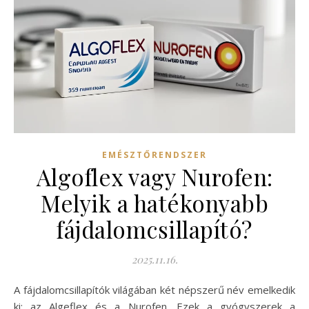
EMÉSZTŐRENDSZER
Algoflex vagy Nurofen:
Melyik a hatékonyabb
fájdalomcsillapító?
2025.11.16.
A fájdalomcsillapítók világában két népszerű név emelkedik
ki: az Algeflex és a Nurofen. Ezek a gyógyszerek a