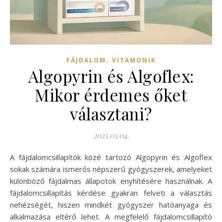
,
FÁJDALOM
VITAMONIK
Algopyrin és Algoflex:
Mikor érdemes őket
választani?
2025.05.04.
A fájdalomcsillapítók közé tartozó Algopyrin és Algoflex
sokak számára ismerős népszerű gyógyszerek, amelyeket
különböző fájdalmas állapotok enyhítésére használnak. A
fájdalomcsillapítás kérdése gyakran felveti a választás
nehézségét, hiszen mindkét gyógyszer hatóanyaga és
alkalmazása eltérő lehet. A megfelelő fájdalomcsillapító