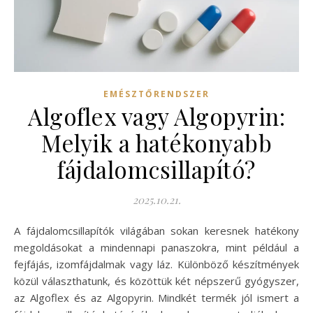
EMÉSZTŐRENDSZER
Algoflex vagy Algopyrin:
Melyik a hatékonyabb
fájdalomcsillapító?
2025.10.21.
A fájdalomcsillapítók világában sokan keresnek hatékony
megoldásokat a mindennapi panaszokra, mint például a
fejfájás, izomfájdalmak vagy láz. Különböző készítmények
közül választhatunk, és közöttük két népszerű gyógyszer,
az Algoflex és az Algopyrin. Mindkét termék jól ismert a