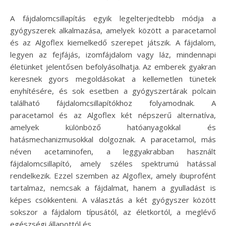
A fájdalomcsillapítás egyik legelterjedtebb módja a
gyógyszerek alkalmazása, amelyek között a paracetamol
és az Algoflex kiemelkedő szerepet játszik. A fájdalom,
legyen az fejfájás, izomfájdalom vagy láz, mindennapi
életünket jelentősen befolyásolhatja. Az emberek gyakran
keresnek gyors megoldásokat a kellemetlen tünetek
enyhítésére, és sok esetben a gyógyszertárak polcain
található fájdalomcsillapítókhoz folyamodnak. A
paracetamol és az Algoflex két népszerű alternatíva,
amelyek különböző hatóanyagokkal és
hatásmechanizmusokkal dolgoznak. A paracetamol, más
néven acetaminofen, a leggyakrabban használt
fájdalomcsillapító, amely széles spektrumú hatással
rendelkezik. Ezzel szemben az Algoflex, amely ibuprofént
tartalmaz, nemcsak a fájdalmat, hanem a gyulladást is
képes csökkenteni. A választás a két gyógyszer között
sokszor a fájdalom típusától, az életkortól, a meglévő
egészségi állapottól és…