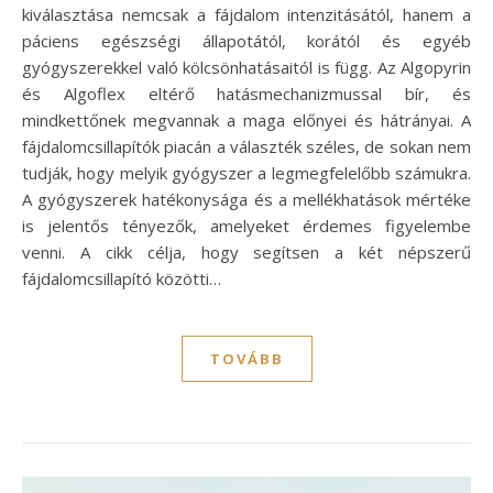
kiválasztása nemcsak a fájdalom intenzitásától, hanem a
páciens egészségi állapotától, korától és egyéb
gyógyszerekkel való kölcsönhatásaitól is függ. Az Algopyrin
és Algoflex eltérő hatásmechanizmussal bír, és
mindkettőnek megvannak a maga előnyei és hátrányai. A
fájdalomcsillapítók piacán a választék széles, de sokan nem
tudják, hogy melyik gyógyszer a legmegfelelőbb számukra.
A gyógyszerek hatékonysága és a mellékhatások mértéke
is jelentős tényezők, amelyeket érdemes figyelembe
venni. A cikk célja, hogy segítsen a két népszerű
fájdalomcsillapító közötti…
TOVÁBB