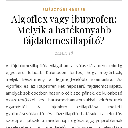
EMÉSZTŐRENDSZER
Algoflex vagy ibuprofen:
Melyik a hatékonyabb
fájdalomcsillapító?
2025.11.18.
A fájdalomcsillapítók világában a választás nem mindig
egyszerű feladat. Különösen fontos, hogy megértsük,
melyik készítmény a legmegfelelőbb számunkra. Az
Algoflex és az Ibuprofen két népszerű fájdalomcsillapító,
amelyek sok esetben hasonló célt szolgálnak, de különböző
összetevőikkel és hatásmechanizmusukkal eltérhetnek
egymástól. A fájdalom csillapítása mellett
gyulladáscsökkentő és lázcsillapító hatásuk is jelentős
szerepet játszik a mindennapi egészségügyi problémák
kezelésében. A megfelelő gyógyszer kiválasztása