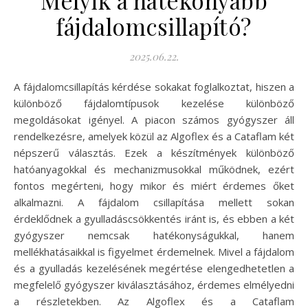
fájdalomcsillapító?
2025.06.22.
A fájdalomcsillapítás kérdése sokakat foglalkoztat, hiszen a
különböző fájdalomtípusok kezelése különböző
megoldásokat igényel. A piacon számos gyógyszer áll
rendelkezésre, amelyek közül az Algoflex és a Cataflam két
népszerű választás. Ezek a készítmények különböző
hatóanyagokkal és mechanizmusokkal működnek, ezért
fontos megérteni, hogy mikor és miért érdemes őket
alkalmazni. A fájdalom csillapítása mellett sokan
érdeklődnek a gyulladáscsökkentés iránt is, és ebben a két
gyógyszer nemcsak hatékonyságukkal, hanem
mellékhatásaikkal is figyelmet érdemelnek. Mivel a fájdalom
és a gyulladás kezelésének megértése elengedhetetlen a
megfelelő gyógyszer kiválasztásához, érdemes elmélyedni
a részletekben. Az Algoflex és a Cataflam