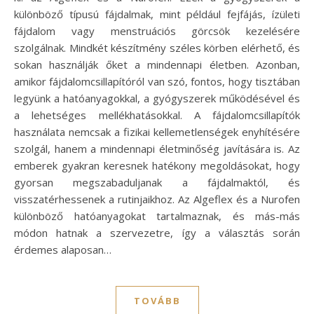
különböző típusú fájdalmak, mint például fejfájás, ízületi
fájdalom vagy menstruációs görcsök kezelésére
szolgálnak. Mindkét készítmény széles körben elérhető, és
sokan használják őket a mindennapi életben. Azonban,
amikor fájdalomcsillapítóról van szó, fontos, hogy tisztában
legyünk a hatóanyagokkal, a gyógyszerek működésével és
a lehetséges mellékhatásokkal. A fájdalomcsillapítók
használata nemcsak a fizikai kellemetlenségek enyhítésére
szolgál, hanem a mindennapi életminőség javítására is. Az
emberek gyakran keresnek hatékony megoldásokat, hogy
gyorsan megszabaduljanak a fájdalmaktól, és
visszatérhessenek a rutinjaikhoz. Az Algeflex és a Nurofen
különböző hatóanyagokat tartalmaznak, és más-más
módon hatnak a szervezetre, így a választás során
érdemes alaposan…
TOVÁBB