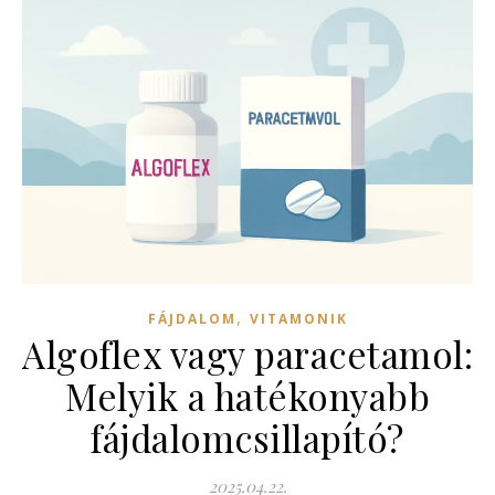
,
FÁJDALOM
VITAMONIK
Algoflex vagy paracetamol:
Melyik a hatékonyabb
fájdalomcsillapító?
2025.04.22.