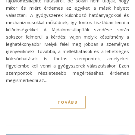
fájdalomcsillapító hatásáról, de sokan nem tudják, hogy
mikor és miért érdemes az egyiket a másik helyett
választani. A gyógyszerek különböző hatóanyagokkal és
mechanizmusokkal működnek, így fontos tisztában lenni a
különbségekkel. A fájdalomcsillapítók szedése során
sokszor felmerül a kérdés: vajon melyik készítmény a
leghatékonyabb? Melyik felel meg jobban a személyes
igényeinknek? Továbbá, a mellékhatások és a lehetséges
kölcsönhatások is fontos szempontok, amelyeket
figyelembe kell venni a gyógyszerek választásakor. Ezen
szempontok részletesebb megértéséhez érdemes
megismerkedni az…
TOVÁBB