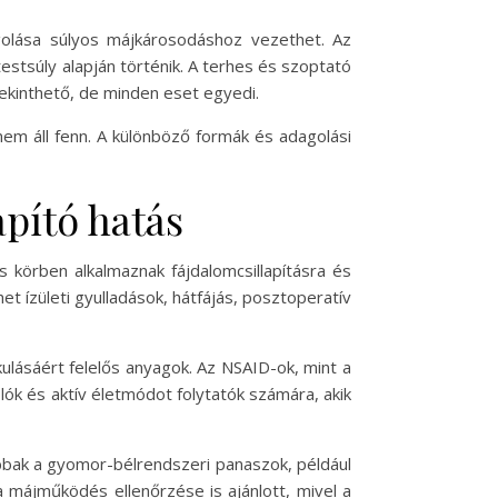
golása súlyos májkárosodáshoz vezethet. Az
estsúly alapján történik. A terhes és szoptató
tekinthető, de minden eset egyedi.
nem áll fenn. A különböző formák és adagolási
pító hatás
 körben alkalmaznak fájdalomcsillapításra és
t ízületi gyulladások, hátfájás, posztoperatív
kulásáért felelős anyagok. Az NSAID-ok, mint a
lók és aktív életmódot folytatók számára, akik
ibbak a gyomor-bélrendszeri panaszok, például
májműködés ellenőrzése is ajánlott, mivel a