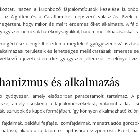
lalkoztat, hiszen a különböző fájdalomtípusok kezelése külön
ül az Algoflex és a Cataflam két népszerű választás. Ezek a
érteni, hogy mikor és miért érdemes őket alkalmazni. A fájda
 gyógyszer nemcsak hatékonyságukkal, hanem mellékhatásaikkal is
k megértése elengedhetetlen a megfelelő gyógyszer kiválasztás
alkalmazási területeik és lehetséges mellékhatásaik ismerete s
vetkező fejezetekben a két gyógyszer jellemzőit és előnyeit viz
hanizmus és alkalmazás
ító gyógyszer, amely elsősorban paracetamolt tartalmaz. A
ze, amely csökkenti a fájdalomérzékelést, valamint a láz csil
ák, szirupok és kúpok formájában, így könnyen alkalmazható külö
fájdalmak, például fejfájás, izomfájdalmak, menstruációs görcsö
atású, inkább a fájdalom csillapítására összpontosít. Ezért, h