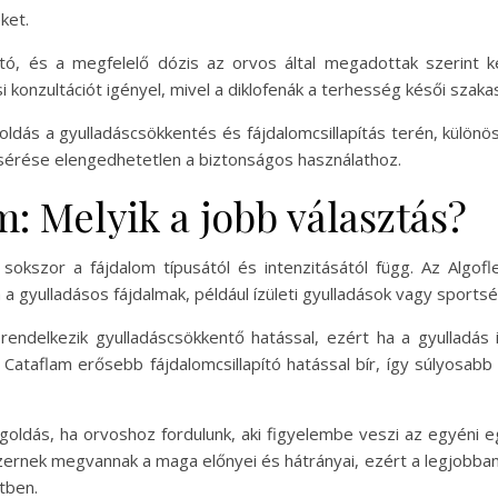
ket.
ó, és a megfelelő dózis az orvos által megadottak szerint k
 konzultációt igényel, mivel a diklofenák a terhesség késői szaka
dás a gyulladáscsökkentés és fájdalomcsillapítás terén, különö
ísérése elengedhetetlen a biztonságos használathoz.
m: Melyik a jobb választás?
sokszor a fájdalom típusától és intenzitásától függ. Az Algofl
 a gyulladásos fájdalmak, például ízületi gyulladások vagy sports
ndelkezik gyulladáscsökkentő hatással, ezért ha a gyulladás 
ú Cataflam erősebb fájdalomcsillapító hatással bír, így súlyos
oldás, ha orvoshoz fordulunk, aki figyelembe veszi az egyéni eg
ernek megvannak a maga előnyei és hátrányai, ezért a legjobb
tben.