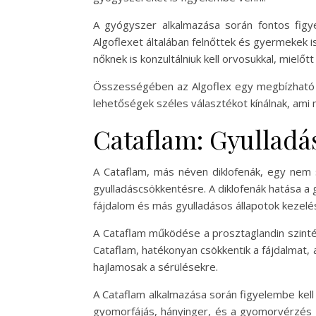
A gyógyszer alkalmazása során fontos figy
Algoflexet általában felnőttek és gyermekek i
nőknek is konzultálniuk kell orvosukkal, miel
Összességében az Algoflex egy megbízható vál
lehetőségek széles választékot kínálnak, ami
Cataflam: Gyulladás
A Cataflam, más néven diklofenák, egy nem s
gyulladáscsökkentésre. A diklofenák hatása a 
fájdalom és más gyulladásos állapotok kezelé
A Cataflam működése a prosztaglandin szintézi
Cataflam, hatékonyan csökkentik a fájdalmat, 
hajlamosak a sérülésekre.
A Cataflam alkalmazása során figyelembe kell
gyomorfájás, hányinger, és a gyomorvérzés 