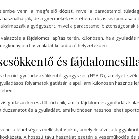
elembe venni a megfelelő dózist, mivel a paracetamol túlada
s használhatják, de a gyermekek esetében a dózis kiszámítása a t
őtt alkalmazzák a gyógyszert, mivel a paracetamol biztonságosnak 
asztás a fájdalomcsillapítás terén, különösen, ha a gyulladás 
 megkönnyíti a használatát különböző helyzetekben.
csökkentő és fájdalomcsilla
zteroid gyulladáscsökkentő gyógyszer (NSAID), amelyet széles
gyulladásos folyamatok gátlásán alapul, ami különösen hasznos lehe
sében.
s gátlásán keresztül történik, ami a fájdalom és gyulladás kiala
a duzzanatot és a gyulladást, ami különösen hasznos lehet sporto
 venni a lehetséges mellékhatásokat, amelyek közül a leggyakor
kockázata. A hosszú távú használat esetén a veseműködés és a 