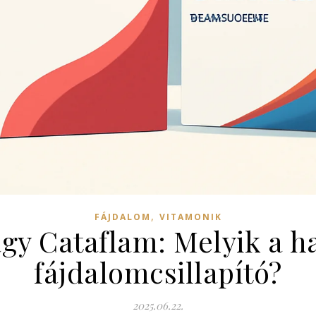
,
FÁJDALOM
VITAMONIK
agy Cataflam: Melyik a 
fájdalomcsillapító?
2025.06.22.