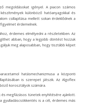
böző megoldásokat igényel. A piacon számos
 készítmények különböző hatóanyagokkal és
lom csillapítása mellett sokan érdeklődnek a
 figyelmet érdemelnek.
ához, érdemes elmélyedni a részletekben. Az
egíthet abban, hogy a legjobb döntést hozzuk
sgáljuk meg alaposabban, hogy tisztább képet
 paracetamol hatásmechanizmusa a központi
lapításában is szerepet játszik. Az Algoflex
nböző korosztályok számára.
k és megfázásos tünetek enyhítésére ajánlott.
a a gyulladáscsökkentés is a cél, érdemes más