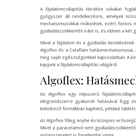
A fájdalomcsillapítás kérdése sokakat fog
gyógyszer áll rendelkezésre, amelyek köz
mechanizmusokkal működnek, ezért fontos meg
gyulladáscsökkentés iránt is, és ebben a két
Mivel a fájdalom és a gyulladás kezeléséne
Algoflex és a Cataflam hatásmechanizmusai, 
meg saját egészségünkkel kapcsolatban. A kö
kapjunk a fájdalomcsillapítás világáról.
Algoflex: Hatásmec
Az Algoflex egy népszerű fájdalomcsillap
idegrendszerre gyakorolt hatásával függ öss
különböző formákban kapható, például tablett
Az Algoflex főleg enyhe és közepes erősségű 
Mivel a paracetamol nem gyulladáscsökkentő h
gyógyszereket is figyelembe venni.