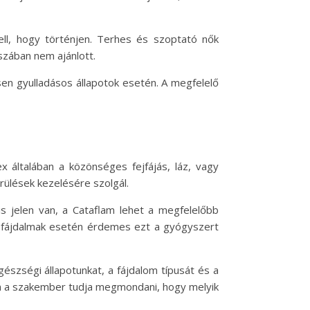
ell, hogy történjen. Terhes és szoptató nők
szában nem ajánlott.
sen gyulladásos állapotok esetén. A megfelelő
ex általában a közönséges fejfájás, láz, vagy
érülések kezelésére szolgál.
is jelen van, a Cataflam lehet a megfelelőbb
abb fájdalmak esetén érdemes ezt a gyógyszert
észségi állapotunkat, a fájdalom típusát és a
an a szakember tudja megmondani, hogy melyik