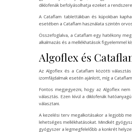
diklofenák befolyásolhatja ezeket a rendszere
A Cataflam tablettákban és kúpokban kaphat
esetében a Cataflam használata szintén orvosi
Összefoglalva, a Cataflam egy hatékony megol
alkalmazás és a mellékhatások figyelemmel k
Algoflex és Catafla
Az Algoflex és a Cataflam közötti választás 
izomfájdalmak esetén ajánlott, míg a Cataflam
Fontos megjegyezni, hogy az Algoflex nem re
választás. Ezen kívül a diklofenák hatóanyag
választani.
A kezelési terv megalkotásakor a legjobb meg
lehetséges mellékhatásokat. Mindkét gyógysz
gyógyszer a legmegfelelőbb a konkrét helyze