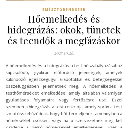
EMÉSZTŐRENDSZER
Hőemelkedés és
hidegrázás: okok, tünetek
és teendők a megfázáskor
2025.10.28.
A hőemelkedés és a hidegrázás a test hőszabályozásához
kapcsolódó, gyakran előforduló jelenségek, amelyek
különböző egészségügyi állapotokkal és betegségekkel
összefüggésben jelenhetnek meg. A hőemelkedés a
testhőmérséklet emelkedése, amely általában valamilyen
gyulladásos folyamatra vagy fertőzésre utal. Ezzel
szemben a hidegrázás a test reakciója, amely során a test
izmai összehúzódnak, hogy hőt termeljenek, amennyiben a
hőmérséklet csökken, vagy ha a szervezetnek meg kell
küzdenie a belső hőmérséklet emelkedésével. Ezek a