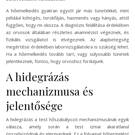
A hőemelkedés gyakran együtt jár más tünetekkel, mint
például köhögés, torokfájás, hasmenés vagy hányás, attól
függően, hogy mi okozza. A diagnózis felállítása érdekében
az orvosok általában részletes anamnézist végeznek, és
fizikális vizsgálatot is elvégeznek. Az alapbetegség
megértése érdekében laborvizsgálatokra is szükség lehet.
Ha a hőemelkedés tovább tart, vagy súlyosabb tünetek
jelentkeznek, fontos, hogy orvoshoz forduljunk.
A hidegrázás
mechanizmusa és
jelentősége
A hidegrázás a test hőszabályozó mechanizmusának egyik
válasza, amely során a test izmai akaratlanul
összehúzódnak és elernyednek. Ez a folyamat hőtermelést