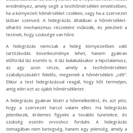
eredményez, amely segít a testhőmérséklet emelésében,
ha a környezeti hőmérséklet csökken, vagy ha a szervezet
lázban szenved. A hidegrázás általában a hőmérséklet-
elhárító mechanizmus részeként működik, és jelezheti a
testnek, hogy szüksége van hőre.
A hidegrázás nemcsak a hideg környezetben való
tartózkodás következménye lehet, hanem gyakran
előfordul láz esetén is. A láz kialakulásakor a hipotalamusz,
az agy azon része, amely a testhőmérséklet
szabályozásáért felelős, megemeli a hőmérsékleti „célt”.
Ekkor a test hidegrázással reagál, hogy hőt termeljen,
amíg eléri ezt az újabb hőmérsékletet.
A hidegrázás gyakran kíséri a hőemelkedést, és azt jelzi,
hogy a szervezet harcol valami ellen. Ha hidegrázás
jelentkezik, érdemes figyelni a további tünetekre, és
szükség esetén orvoshoz fordulni. A hidegrázás
önmagában nem betegség, hanem egy jelenség, amely a