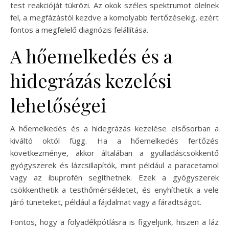
test reakcióját tükrözi. Az okok széles spektrumot ölelnek
fel, a megfázástól kezdve a komolyabb fertőzésekig, ezért
fontos a megfelelő diagnózis felállítása.
A hőemelkedés és a
hidegrázás kezelési
lehetőségei
A hőemelkedés és a hidegrázás kezelése elsősorban a
kiváltó októl függ. Ha a hőemelkedés fertőzés
következménye, akkor általában a gyulladáscsökkentő
gyógyszerek és lázcsillapítók, mint például a paracetamol
vagy az ibuprofén segíthetnek. Ezek a gyógyszerek
csökkenthetik a testhőmérsékletet, és enyhíthetik a vele
járó tüneteket, például a fájdalmat vagy a fáradtságot.
Fontos, hogy a folyadékpótlásra is figyeljünk, hiszen a láz