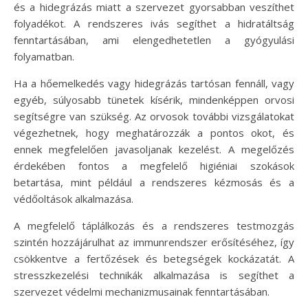
és a hidegrázás miatt a szervezet gyorsabban veszíthet
folyadékot. A rendszeres ivás segíthet a hidratáltság
fenntartásában, ami elengedhetetlen a gyógyulási
folyamatban.
Ha a hőemelkedés vagy hidegrázás tartósan fennáll, vagy
egyéb, súlyosabb tünetek kísérik, mindenképpen orvosi
segítségre van szükség. Az orvosok további vizsgálatokat
végezhetnek, hogy meghatározzák a pontos okot, és
ennek megfelelően javasoljanak kezelést. A megelőzés
érdekében fontos a megfelelő higiéniai szokások
betartása, mint például a rendszeres kézmosás és a
védőoltások alkalmazása.
A megfelelő táplálkozás és a rendszeres testmozgás
szintén hozzájárulhat az immunrendszer erősítéséhez, így
csökkentve a fertőzések és betegségek kockázatát. A
stresszkezelési technikák alkalmazása is segíthet a
szervezet védelmi mechanizmusainak fenntartásában.