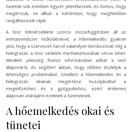
tünetek sok esetben együtt jelentkeznek, és fontos, hogy
megértsük, mi állhat a háttérben, hogy megfelelően
reagálhassunk rájuk.
A test hőmérséklete szoros összefüggésben áll az
immunrendszer működésével; a hőemelkedés gyakran
jelzi, hogy a szervezet harcol valamilyen kórokozóval, míg a
hidegrázás a test védelmi mechanizmusának része lehet.
Mindkét jelenség fontos információkat adhat a test
állapotáról, és segíthet abban, hogy időben észleljük a
lehetséges problémákat. Emellett a hőemelkedés és a
hidegrázás okainak megértése hozzájárulhat a
megelőzéshez és a gyógyuláshoz, ezért érdemes
alaposan utánajárni ezeknek a tüneteknek.
A hőemelkedés okai és
tünetei