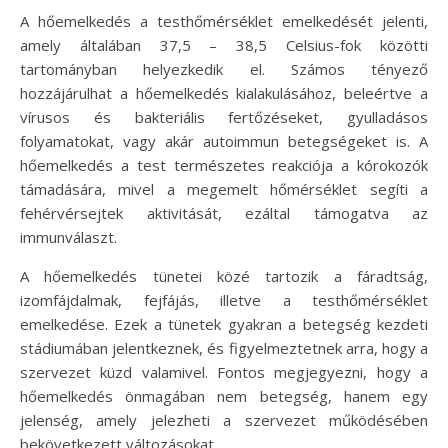
A hőemelkedés a testhőmérséklet emelkedését jelenti,
amely általában 37,5 – 38,5 Celsius-fok közötti
tartományban helyezkedik el. Számos tényező
hozzájárulhat a hőemelkedés kialakulásához, beleértve a
vírusos és bakteriális fertőzéseket, gyulladásos
folyamatokat, vagy akár autoimmun betegségeket is. A
hőemelkedés a test természetes reakciója a kórokozók
támadására, mivel a megemelt hőmérséklet segíti a
fehérvérsejtek aktivitását, ezáltal támogatva az
immunválaszt.
A hőemelkedés tünetei közé tartozik a fáradtság,
izomfájdalmak, fejfájás, illetve a testhőmérséklet
emelkedése. Ezek a tünetek gyakran a betegség kezdeti
stádiumában jelentkeznek, és figyelmeztetnek arra, hogy a
szervezet küzd valamivel. Fontos megjegyezni, hogy a
hőemelkedés önmagában nem betegség, hanem egy
jelenség, amely jelezheti a szervezet működésében
bekövetkezett változásokat.