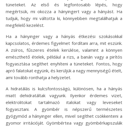
tüneteket. Az első és legfontosabb lépés, hogy
megértsük, mi okozza a hányingert vagy a hányást. Ha
tudjuk, hogy mi váltotta ki, könnyebben megtalálhatjuk a
megfelelő kezelést.
Ha a hányinger vagy a hányás étkezési szokásokkal
kapcsolatos, érdemes figyelmet fordítani arra, mit eszünk.
A zsíros, fűszeres ételek kerülése, valamint a könnyen
emészthető ételek, például a rizs, a banán vagy a pirítós
fogyasztása segíthet enyhíteni a tüneteket. Fontos, hogy
apró falatokat együnk, és kerüljük a nagy mennyiségű ételt,
ami tovább ronthatja a helyzetet.
A hidratálás is kulcsfontosságú, különösen, ha a hányás
miatt dehidratáltak vagyunk. Ilyenkor érdemes vizet,
elektrolitokat tartalmazó italokat vagy leveseket
fogyasztani. A gyömbér is népszerű természetes
gyógymód a hányinger ellen, mivel segíthet csökkenteni a
gyomor irritációját. Gyömbértea vagy gyömbérkapszulák