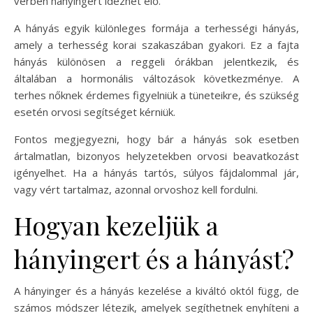
vérben hányingert idézhet elő.
A hányás egyik különleges formája a terhességi hányás,
amely a terhesség korai szakaszában gyakori. Ez a fajta
hányás különösen a reggeli órákban jelentkezik, és
általában a hormonális változások következménye. A
terhes nőknek érdemes figyelniük a tüneteikre, és szükség
esetén orvosi segítséget kérniük.
Fontos megjegyezni, hogy bár a hányás sok esetben
ártalmatlan, bizonyos helyzetekben orvosi beavatkozást
igényelhet. Ha a hányás tartós, súlyos fájdalommal jár,
vagy vért tartalmaz, azonnal orvoshoz kell fordulni.
Hogyan kezeljük a
hányingert és a hányást?
A hányinger és a hányás kezelése a kiváltó októl függ, de
számos módszer létezik, amelyek segíthetnek enyhíteni a