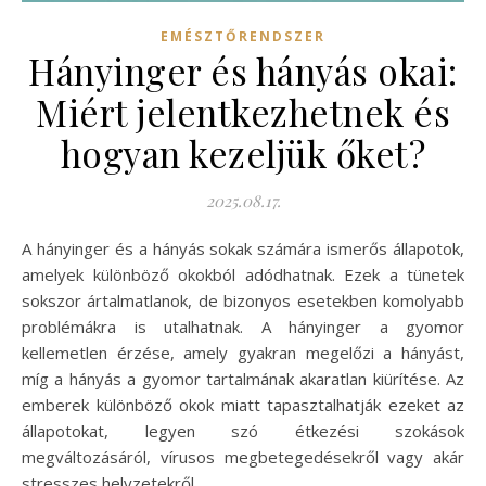
EMÉSZTŐRENDSZER
Hányinger és hányás okai:
Miért jelentkezhetnek és
hogyan kezeljük őket?
2025.08.17.
A hányinger és a hányás sokak számára ismerős állapotok,
amelyek különböző okokból adódhatnak. Ezek a tünetek
sokszor ártalmatlanok, de bizonyos esetekben komolyabb
problémákra is utalhatnak. A hányinger a gyomor
kellemetlen érzése, amely gyakran megelőzi a hányást,
míg a hányás a gyomor tartalmának akaratlan kiürítése. Az
emberek különböző okok miatt tapasztalhatják ezeket az
állapotokat, legyen szó étkezési szokások
megváltozásáról, vírusos megbetegedésekről vagy akár
stresszes helyzetekről.