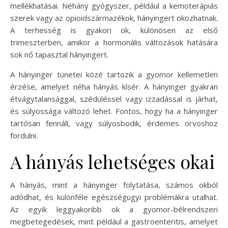
mellékhatásai. Néhány gyógyszer, például a kemoterápiás
szerek vagy az opioidszármazékok, hányingert okozhatnak.
A terhesség is gyakori ok, különösen az első
trimeszterben, amikor a hormonális változások hatására
sok nő tapasztal hányingert.
A hányinger tünetei közé tartozik a gyomor kellemetlen
érzése, amelyet néha hányás kísér. A hányinger gyakran
étvágytalansággal, szédüléssel vagy izzadással is járhat,
és súlyossága változó lehet. Fontos, hogy ha a hányinger
tartósan fennáll, vagy súlyosbodik, érdemes orvoshoz
fordulni.
A hányás lehetséges okai
A hányás, mint a hányinger folytatása, számos okból
adódhat, és különféle egészségügyi problémákra utalhat.
Az egyik leggyakoribb ok a gyomor-bélrendszeri
megbetegedések, mint például a gastroenteritis, amelyet