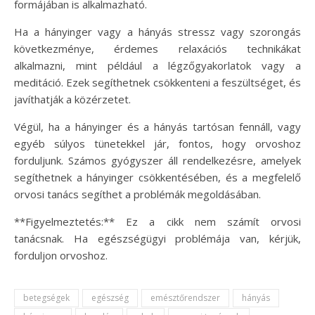
formájában is alkalmazható.
Ha a hányinger vagy a hányás stressz vagy szorongás
következménye, érdemes relaxációs technikákat
alkalmazni, mint például a légzőgyakorlatok vagy a
meditáció. Ezek segíthetnek csökkenteni a feszültséget, és
javíthatják a közérzetet.
Végül, ha a hányinger és a hányás tartósan fennáll, vagy
egyéb súlyos tünetekkel jár, fontos, hogy orvoshoz
forduljunk. Számos gyógyszer áll rendelkezésre, amelyek
segíthetnek a hányinger csökkentésében, és a megfelelő
orvosi tanács segíthet a problémák megoldásában.
**Figyelmeztetés:** Ez a cikk nem számít orvosi
tanácsnak. Ha egészségügyi problémája van, kérjük,
forduljon orvoshoz.
betegségek
egészség
emésztőrendszer
hányás