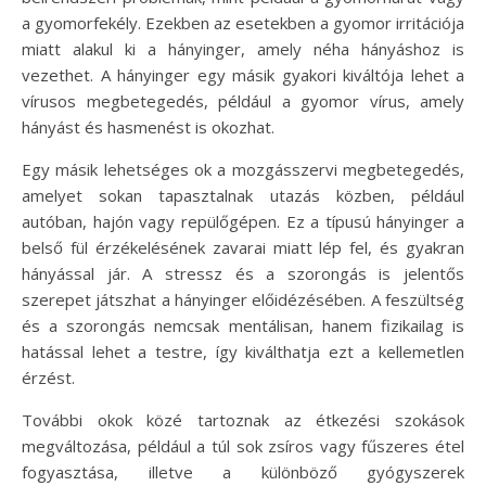
a gyomorfekély. Ezekben az esetekben a gyomor irritációja
miatt alakul ki a hányinger, amely néha hányáshoz is
vezethet. A hányinger egy másik gyakori kiváltója lehet a
vírusos megbetegedés, például a gyomor vírus, amely
hányást és hasmenést is okozhat.
Egy másik lehetséges ok a mozgásszervi megbetegedés,
amelyet sokan tapasztalnak utazás közben, például
autóban, hajón vagy repülőgépen. Ez a típusú hányinger a
belső fül érzékelésének zavarai miatt lép fel, és gyakran
hányással jár. A stressz és a szorongás is jelentős
szerepet játszhat a hányinger előidézésében. A feszültség
és a szorongás nemcsak mentálisan, hanem fizikailag is
hatással lehet a testre, így kiválthatja ezt a kellemetlen
érzést.
További okok közé tartoznak az étkezési szokások
megváltozása, például a túl sok zsíros vagy fűszeres étel
fogyasztása, illetve a különböző gyógyszerek