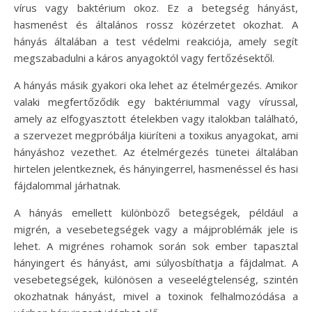
vírus vagy baktérium okoz. Ez a betegség hányást,
hasmenést és általános rossz közérzetet okozhat. A
hányás általában a test védelmi reakciója, amely segít
megszabadulni a káros anyagoktól vagy fertőzésektől.
A hányás másik gyakori oka lehet az ételmérgezés. Amikor
valaki megfertőződik egy baktériummal vagy vírussal,
amely az elfogyasztott ételekben vagy italokban található,
a szervezet megpróbálja kiüríteni a toxikus anyagokat, ami
hányáshoz vezethet. Az ételmérgezés tünetei általában
hirtelen jelentkeznek, és hányingerrel, hasmenéssel és hasi
fájdalommal járhatnak.
A hányás emellett különböző betegségek, például a
migrén, a vesebetegségek vagy a májproblémák jele is
lehet. A migrénes rohamok során sok ember tapasztal
hányingert és hányást, ami súlyosbíthatja a fájdalmat. A
vesebetegségek, különösen a veseelégtelenség, szintén
okozhatnak hányást, mivel a toxinok felhalmozódása a