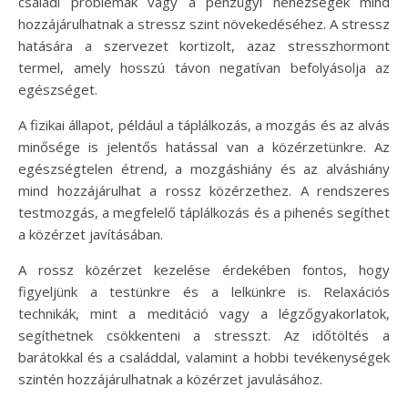
családi problémák vagy a pénzügyi nehézségek mind
hozzájárulhatnak a stressz szint növekedéséhez. A stressz
hatására a szervezet kortizolt, azaz stresszhormont
termel, amely hosszú távon negatívan befolyásolja az
egészséget.
A fizikai állapot, például a táplálkozás, a mozgás és az alvás
minősége is jelentős hatással van a közérzetünkre. Az
egészségtelen étrend, a mozgáshiány és az alváshiány
mind hozzájárulhat a rossz közérzethez. A rendszeres
testmozgás, a megfelelő táplálkozás és a pihenés segíthet
a közérzet javításában.
A rossz közérzet kezelése érdekében fontos, hogy
figyeljünk a testünkre és a lelkünkre is. Relaxációs
technikák, mint a meditáció vagy a légzőgyakorlatok,
segíthetnek csökkenteni a stresszt. Az időtöltés a
barátokkal és a családdal, valamint a hobbi tevékenységek
szintén hozzájárulhatnak a közérzet javulásához.