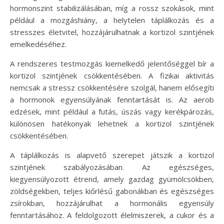
hormonszint stabilizálásában, míg a rossz szokások, mint
például a mozgáshiány, a helytelen táplálkozás és a
stresszes életvitel, hozzájárulhatnak a kortizol szintjének
emelkedéséhez.
A rendszeres testmozgás kiemelkedő jelentőséggel bír a
kortizol szintjének csökkentésében. A fizikai aktivitás
nemcsak a stressz csökkentésére szolgál, hanem elősegíti
a hormonok egyensúlyának fenntartását is. Az aerob
edzések, mint például a futás, úszás vagy kerékpározás,
különösen hatékonyak lehetnek a kortizol szintjének
csökkentésében.
A táplálkozás is alapvető szerepet játszik a kortizol
szintjének szabályozásában. Az egészséges,
kiegyensúlyozott étrend, amely gazdag gyümölcsökben,
zöldségekben, teljes kiőrlésű gabonákban és egészséges
zsírokban, hozzájárulhat a hormonális egyensúly
fenntartásához. A feldolgozott élelmiszerek, a cukor és a