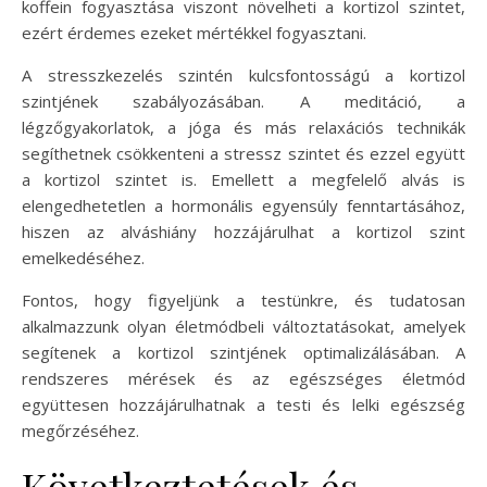
koffein fogyasztása viszont növelheti a kortizol szintet,
ezért érdemes ezeket mértékkel fogyasztani.
A stresszkezelés szintén kulcsfontosságú a kortizol
szintjének szabályozásában. A meditáció, a
légzőgyakorlatok, a jóga és más relaxációs technikák
segíthetnek csökkenteni a stressz szintet és ezzel együtt
a kortizol szintet is. Emellett a megfelelő alvás is
elengedhetetlen a hormonális egyensúly fenntartásához,
hiszen az alváshiány hozzájárulhat a kortizol szint
emelkedéséhez.
Fontos, hogy figyeljünk a testünkre, és tudatosan
alkalmazzunk olyan életmódbeli változtatásokat, amelyek
segítenek a kortizol szintjének optimalizálásában. A
rendszeres mérések és az egészséges életmód
együttesen hozzájárulhatnak a testi és lelki egészség
megőrzéséhez.
Következtetések és