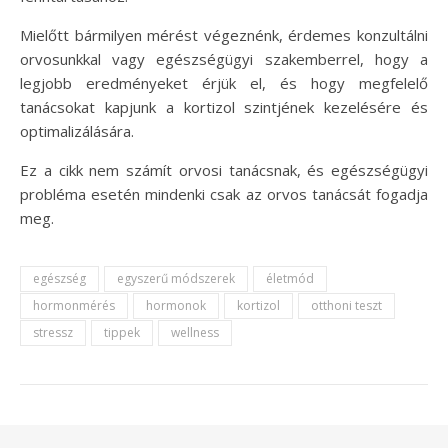
Mielőtt bármilyen mérést végeznénk, érdemes konzultálni
orvosunkkal vagy egészségügyi szakemberrel, hogy a
legjobb eredményeket érjük el, és hogy megfelelő
tanácsokat kapjunk a kortizol szintjének kezelésére és
optimalizálására.
Ez a cikk nem számít orvosi tanácsnak, és egészségügyi
probléma esetén mindenki csak az orvos tanácsát fogadja
meg.
egészség
egyszerű módszerek
életmód
hormonmérés
hormonok
kortizol
otthoni teszt
stressz
tippek
wellness