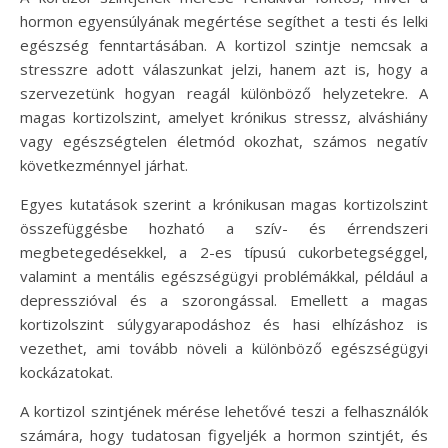
hormon egyensúlyának megértése segíthet a testi és lelki
egészség fenntartásában. A kortizol szintje nemcsak a
stresszre adott válaszunkat jelzi, hanem azt is, hogy a
szervezetünk hogyan reagál különböző helyzetekre. A
magas kortizolszint, amelyet krónikus stressz, alváshiány
vagy egészségtelen életmód okozhat, számos negatív
következménnyel járhat.
Egyes kutatások szerint a krónikusan magas kortizolszint
összefüggésbe hozható a szív- és érrendszeri
megbetegedésekkel, a 2-es típusú cukorbetegséggel,
valamint a mentális egészségügyi problémákkal, például a
depresszióval és a szorongással. Emellett a magas
kortizolszint súlygyarapodáshoz és hasi elhízáshoz is
vezethet, ami tovább növeli a különböző egészségügyi
kockázatokat.
A kortizol szintjének mérése lehetővé teszi a felhasználók
számára, hogy tudatosan figyeljék a hormon szintjét, és