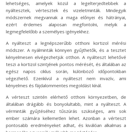
lehetséges, amelyek közül a legelterjedtebbek a
nyáltesztek, vértesztek és vizeletminták. Mindegyik
módszernek megvannak a maga előnyei és hátrányai,
ezért érdemes alaposan megfontolni, melyik a
legmegfelelőbb a személyes igényekhez.
A nyálteszt a legnépszerűbb otthoni kortizol mérési
módszer. A nyálminták könnyen gyűjthetők, és a tesztet
kényelmesen elvégezhetjük otthon. A nyálteszt lehetővé
teszi a kortizol szintjének pontos mérését, és általában az
egész napos ciklus során, különböző időpontokban
végezhető. Ezenkívül a nyálteszt nem invazív, ami
kényelmes és fájdalommentes megoldást kínál.
A vérteszt szintén elérhető otthoni környezetben, de
általában drágább és bonyolultabb, mint a nyálteszt. A
vérminták gyűjtéséhez tűszúrás szükséges, ami sok
ember számára kellemetlen lehet. Azonban a vérteszt
pontosabb eredményeket adhat, és kiválóan alkalmas a