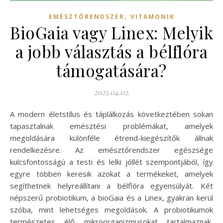
,
EMÉSZTŐRENDSZER
VITAMONIK
BioGaia vagy Linex: Melyik
a jobb választás a bélflóra
támogatására?
2025.04.02.
A modern életstílus és táplálkozás következtében sokan
tapasztalnak emésztési problémákat, amelyek
megoldására különféle étrend-kiegészítők állnak
rendelkezésre. Az emésztőrendszer egészsége
kulcsfontosságú a testi és lelki jóllét szempontjából, így
egyre többen keresik azokat a termékeket, amelyek
segíthetnek helyreállítani a bélflóra egyensúlyát. Két
népszerű probiotikum, a bioGaia és a Linex, gyakran kerül
szóba, mint lehetséges megoldások. A probiotikumok
természetes élő mikroorganizmusokat tartalmaznak,