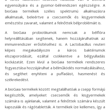
egyensúlyára és a gyomor-bélrendszeri egészségre. A
bioGaia termékek széles spektrumú alkalmazásra
alkalmasak, beleértve a csecsemők és kisgyermekek
emésztési zavarait, valamint a felnőttek bélproblémáit is.
A bioGaia probiotikumok nemcsak a bélflóra
helyreállításában segítenek, hanem hozzájárulhatnak az
immunrendszer erősítéséhez is. A Lactobacillus reuteri
képes megakadályozni a káros baktériumok
elszaporodását, ezáltal csökkentve a bélgyulladás
kockázatát. Ezen kívül a bioGaia termékek rendszeres
fogyasztása hozzájárulhat a bélműködés normalizálásához,
és segíthet enyhíteni a puffadást, hasmenést és
székrekedést.
A bioGaia termékek között megtalálhatóak a csepp formájú
kiegészítők, amelyeket csecsemők és kisgyermekek
számára is ajánlanak, valamint a felnőttek számára készült
kapszulák és rágótabletták. A termékek íze kellemes, így a