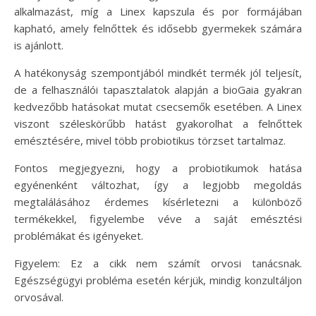
alkalmazást, míg a Linex kapszula és por formájában
kapható, amely felnőttek és idősebb gyermekek számára
is ajánlott.
A hatékonyság szempontjából mindkét termék jól teljesít,
de a felhasználói tapasztalatok alapján a bioGaia gyakran
kedvezőbb hatásokat mutat csecsemők esetében. A Linex
viszont széleskörűbb hatást gyakorolhat a felnőttek
emésztésére, mivel több probiotikus törzset tartalmaz.
Fontos megjegyezni, hogy a probiotikumok hatása
egyénenként változhat, így a legjobb megoldás
megtalálásához érdemes kísérletezni a különböző
termékekkel, figyelembe véve a saját emésztési
problémákat és igényeket.
Figyelem: Ez a cikk nem számít orvosi tanácsnak.
Egészségügyi probléma esetén kérjük, mindig konzultáljon
orvosával.