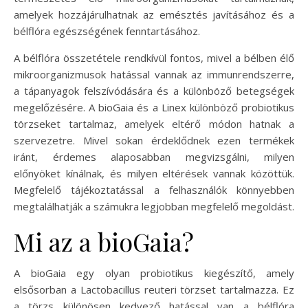
amelyek hozzájárulhatnak az emésztés javításához és a
bélflóra egészségének fenntartásához.
A bélflóra összetétele rendkívül fontos, mivel a bélben élő
mikroorganizmusok hatással vannak az immunrendszerre,
a tápanyagok felszívódására és a különböző betegségek
megelőzésére. A bioGaia és a Linex különböző probiotikus
törzseket tartalmaz, amelyek eltérő módon hatnak a
szervezetre. Mivel sokan érdeklődnek ezen termékek
iránt, érdemes alaposabban megvizsgálni, milyen
előnyöket kínálnak, és milyen eltérések vannak közöttük.
Megfelelő tájékoztatással a felhasználók könnyebben
megtalálhatják a számukra legjobban megfelelő megoldást.
Mi az a bioGaia?
A bioGaia egy olyan probiotikus kiegészítő, amely
elsősorban a Lactobacillus reuteri törzset tartalmazza. Ez
a törzs különösen kedvező hatással van a bélflóra