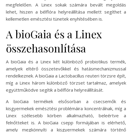
megfelelően. A Linex sokak számára bevált megoldás
lehet, hiszen a bélflóra helyreállítása mellett segíthet a
kellemetlen emésztési tünetek enyhítésében is.
A bioGaia és a Linex
összehasonlítása
A bioGaia és a Linex két különböző probiotikus termék,
amelyek eltérő összetevőkkel és hatásmechanizmussal
rendelkeznek. A bioGaia a Lactobacillus reuteri törzsre épít,
míg a Linex három különböző törzset tartalmaz, amelyek
együttműködve segítik a bélflóra helyreállítását.
A bioGaia termékek elsősorban a csecsemők és
kisgyermekek emésztési problémáira koncentrálnak, míg a
Linex szélesebb körben alkalmazható, beleértve a
felnőtteket is. A bioGaia csepp formájában is elérhető,
amely megkönnyíti a kisgyermekek számára történő