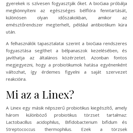
gyerekek is szívesen fogyasztják őket. A bioGaia próbálja
megkönnyíteni az egészséges bélflóra fenntartását,
különösen olyan időszakokban, amikor az
emésztőrendszer megterhelt, például antibiotikum kúra
után.
A felhasználók tapasztalatai szerint a bioGaia rendszeres
fogyasztása segíthet a bélpanaszok kezelésében, és
javíthatja az általános közérzetet. Azonban fontos
megjegyezni, hogy a probiotikumok hatása egyénenként
változhat, így érdemes figyelni a saját szervezet
reakcióira.
Mi az a Linex?
A Linex egy másik népszerű probiotikus kiegészítő, amely
három különböző probiotikus törzset tartalmaz:
Lactobacillus acidophilus, Bifidobacterium bifidum és
Streptococcus thermophilus. Ezek a törzsek