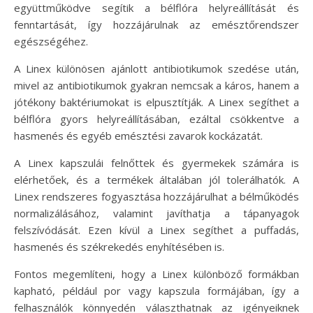
együttműködve segítik a bélflóra helyreállítását és
fenntartását, így hozzájárulnak az emésztőrendszer
egészségéhez.
A Linex különösen ajánlott antibiotikumok szedése után,
mivel az antibiotikumok gyakran nemcsak a káros, hanem a
jótékony baktériumokat is elpusztítják. A Linex segíthet a
bélflóra gyors helyreállításában, ezáltal csökkentve a
hasmenés és egyéb emésztési zavarok kockázatát.
A Linex kapszulái felnőttek és gyermekek számára is
elérhetőek, és a termékek általában jól tolerálhatók. A
Linex rendszeres fogyasztása hozzájárulhat a bélműködés
normalizálásához, valamint javíthatja a tápanyagok
felszívódását. Ezen kívül a Linex segíthet a puffadás,
hasmenés és székrekedés enyhítésében is.
Fontos megemlíteni, hogy a Linex különböző formákban
kapható, például por vagy kapszula formájában, így a
felhasználók könnyedén választhatnak az igényeiknek