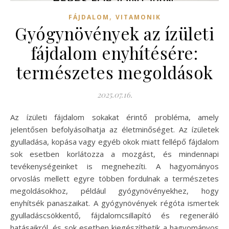
,
FÁJDALOM
VITAMONIK
Gyógynövények az ízületi
fájdalom enyhítésére:
természetes megoldások
2025.07.16.
Az ízületi fájdalom sokakat érintő probléma, amely
jelentősen befolyásolhatja az életminőséget. Az ízületek
gyulladása, kopása vagy egyéb okok miatt fellépő fájdalom
sok esetben korlátozza a mozgást, és mindennapi
tevékenységeinket is megnehezíti. A hagyományos
orvoslás mellett egyre többen fordulnak a természetes
megoldásokhoz, például gyógynövényekhez, hogy
enyhítsék panaszaikat. A gyógynövények régóta ismertek
gyulladáscsökkentő, fájdalomcsillapító és regeneráló
hatásaikról, és sok esetben kiegészíthetik a hagyományos