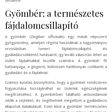
területre.
Gyömbér: a természetes
fájdalomcsillapító
A gyömbér (Zingiber officinale) egy másik népszerű
gyógynövény, amelyet régóta használnak a hagyományos
orvoslásban. Ismert fájdalomcsillapító és
gyulladáscsökkentő hatásairól, így kiváló választás lehet az
ízületi fájdalmakkal küzdők számára. A gyömbér fő
hatóanyaga, a gingerol, különösen hatékonyan csökkenti a
gyulladást és a fájdalmat.
Számos kutatás bizonyította, hogy a gyömbér rendszeres
fogyasztása hozzájárulhat az ízületek egészségének
megőrzéséhez. A gyömbérben található antioxidánsok
védik a sejteket, és segíthetnek megelőzni a gyulladásos
állapotok kialakulását. Ezen kívül a gyömbér természetes