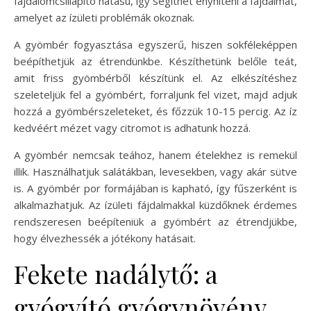
fájdalomcsillapító hatású, így segíthet enyhíteni a fájdalmat,
amelyet az ízületi problémák okoznak.
A gyömbér fogyasztása egyszerű, hiszen sokféleképpen
beépíthetjük az étrendünkbe. Készíthetünk belőle teát,
amit friss gyömbérből készítünk el. Az elkészítéshez
szeleteljük fel a gyömbért, forraljunk fel vizet, majd adjuk
hozzá a gyömbérszeleteket, és főzzük 10-15 percig. Az íz
kedvéért mézet vagy citromot is adhatunk hozzá.
A gyömbér nemcsak teához, hanem ételekhez is remekül
illik. Használhatjuk salátákban, levesekben, vagy akár sütve
is. A gyömbér por formájában is kapható, így fűszerként is
alkalmazhatjuk. Az ízületi fájdalmakkal küzdőknek érdemes
rendszeresen beépíteniük a gyömbért az étrendjükbe,
hogy élvezhessék a jótékony hatásait.
Fekete nadálytő: a
gyógyító gyógynövény