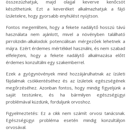
összezúzhatjuk, majd olajjal keverve kenőcsöt
készíthetünk. Ezt a keveréket alkalmazhatjuk a fájó
ízületekre, hogy gyorsabb enyhülést nyújtson.
Fontos megemlíteni, hogy a fekete nadálytő hosszú távú
használata nem ajánlott, mivel a növényben található
pirrolizidin-alkaloidok potenciálisan mérgezőek lehetnek a
májra. Ezért érdemes mértékkel használni, és nem szabad
elfelejteni, hogy a fekete nadálytő alkalmazása előtt
érdemes konzultálni egy szakemberrel.
Ezek a gyógynövények mind hozzájárulhatnak az ízületi
fájdalmak csökkentéséhez és az ízületek egészségének
megőrzéséhez. Azonban fontos, hogy mindig figyeljünk a
saját testünkre, és ha bármilyen egészségügyi
problémával küzdünk, forduljunk orvoshoz.
Figyelmeztetés: Ez a cikk nem számít orvosi tanácsnak.
Egészségügyi probléma esetén mindig konzultáljon
orvosával.