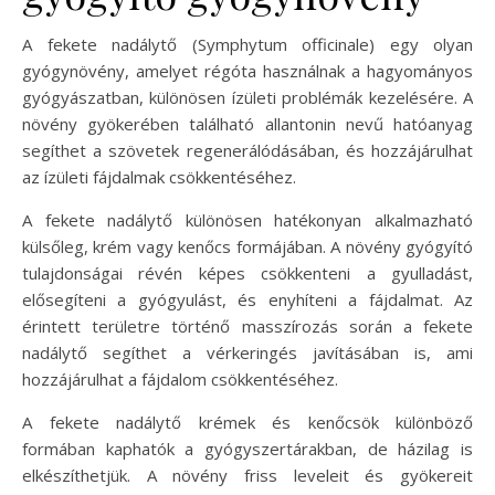
A fekete nadálytő (Symphytum officinale) egy olyan
gyógynövény, amelyet régóta használnak a hagyományos
gyógyászatban, különösen ízületi problémák kezelésére. A
növény gyökerében található allantonin nevű hatóanyag
segíthet a szövetek regenerálódásában, és hozzájárulhat
az ízületi fájdalmak csökkentéséhez.
A fekete nadálytő különösen hatékonyan alkalmazható
külsőleg, krém vagy kenőcs formájában. A növény gyógyító
tulajdonságai révén képes csökkenteni a gyulladást,
elősegíteni a gyógyulást, és enyhíteni a fájdalmat. Az
érintett területre történő masszírozás során a fekete
nadálytő segíthet a vérkeringés javításában is, ami
hozzájárulhat a fájdalom csökkentéséhez.
A fekete nadálytő krémek és kenőcsök különböző
formában kaphatók a gyógyszertárakban, de házilag is
elkészíthetjük. A növény friss leveleit és gyökereit