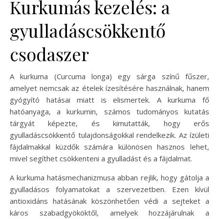
Kurkumás kezelés: a
gyulladáscsökkentő
csodaszer
A kurkuma (Curcuma longa) egy sárga színű fűszer,
amelyet nemcsak az ételek ízesítésére használnak, hanem
gyógyító hatásai miatt is elismertek. A kurkuma fő
hatóanyaga, a kurkumin, számos tudományos kutatás
tárgyát képezte, és kimutatták, hogy erős
gyulladáscsökkentő tulajdonságokkal rendelkezik. Az ízületi
fájdalmakkal küzdők számára különösen hasznos lehet,
mivel segíthet csökkenteni a gyulladást és a fájdalmat.
A kurkuma hatásmechanizmusa abban rejlik, hogy gátolja a
gyulladásos folyamatokat a szervezetben. Ezen kívül
antioxidáns hatásának köszönhetően védi a sejteket a
káros szabadgyököktől, amelyek hozzájárulnak a