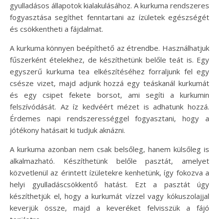
gyulladásos állapotok kialakulásához. A kurkuma rendszeres
fogyasztása segíthet fenntartani az ízületek egészségét
és csökkentheti a fájdalmat.
A kurkuma könnyen beépíthető az étrendbe. Használhatjuk
fűszerként ételekhez, de készíthetünk belőle teát is. Egy
egyszerű kurkuma tea elkészítéséhez forraljunk fel egy
csésze vizet, majd adjunk hozzá egy teáskanál kurkumát
és egy csipet fekete borsot, ami segíti a kurkumin
felszívódását. Az íz kedvéért mézet is adhatunk hozzá.
Érdemes napi rendszerességgel fogyasztani, hogy a
jótékony hatásait ki tudjuk aknázni.
A kurkuma azonban nem csak belsőleg, hanem külsőleg is
alkalmazható. Készíthetünk belőle pasztát, amelyet
közvetlenül az érintett ízületekre kenhetünk, így fokozva a
helyi gyulladáscsökkentő hatást. Ezt a pasztát úgy
készíthetjük el, hogy a kurkumát vízzel vagy kókuszolajjal
keverjük össze, majd a keveréket felvisszük a fájó