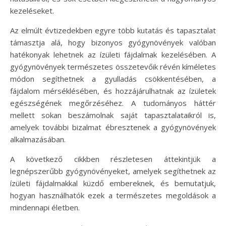
kezeléseket.
Az elmúlt évtizedekben egyre több kutatás és tapasztalat
támasztja alá, hogy bizonyos gyógynövények valóban
hatékonyak lehetnek az ízületi fájdalmak kezelésében. A
gyógynövények természetes összetevőik révén kíméletes
módon segíthetnek a gyulladás csökkentésében, a
fájdalom mérséklésében, és hozzájárulhatnak az ízületek
egészségének megőrzéséhez. A tudományos háttér
mellett sokan beszámolnak saját tapasztalataikról is,
amelyek további bizalmat ébresztenek a gyógynövények
alkalmazásában.
A következő cikkben részletesen áttekintjük a
legnépszerűbb gyógynövényeket, amelyek segíthetnek az
ízületi fájdalmakkal küzdő embereknek, és bemutatjuk,
hogyan használhatók ezek a természetes megoldások a
mindennapi életben.