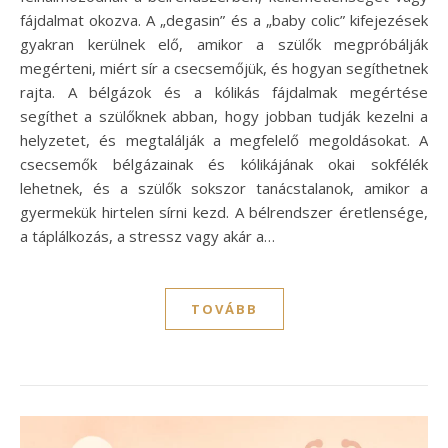
fájdalmat okozva. A „degasin” és a „baby colic” kifejezések
gyakran kerülnek elő, amikor a szülők megpróbálják
megérteni, miért sír a csecsemőjük, és hogyan segíthetnek
rajta. A bélgázok és a kólikás fájdalmak megértése
segíthet a szülőknek abban, hogy jobban tudják kezelni a
helyzetet, és megtalálják a megfelelő megoldásokat. A
csecsemők bélgázainak és kólikájának okai sokfélék
lehetnek, és a szülők sokszor tanácstalanok, amikor a
gyermekük hirtelen sírni kezd. A bélrendszer éretlensége,
a táplálkozás, a stressz vagy akár a…
TOVÁBB