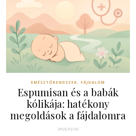
,
EMÉSZTŐRENDSZER
FÁJDALOM
Espumisan és a babák
kólikája: hatékony
megoldások a fájdalomra
2025.03.07.