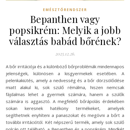
EMÉSZTŐRENDSZER
Bepanthen vagy
popsikrém: Melyik a jobb
választás babád bőrének?
2025.12.26.
A bőr irritációja és a különböző bőrproblémák mindennapos
jelenségek, különösen a kisgyermekek esetében. A
pelenkakiütés, amely a nedvesség és a bőr dörzsölődése
miatt alakul ki, sok szülő rémálma, hiszen nemcsak
fájdalmas lehet a gyermek számára, hanem a szülők
számára is aggasztó. A megfelelő bőrápolás érdekében
sokan keresnek hatékony termékeket, amelyek
segíthetnek enyhíteni a panaszokat és megóvni a bőrt a
további irritációtól. Két népszerű termék, amely sok szülő
polcán ott található, a Bepanthen és a popsikrém. Mindkét