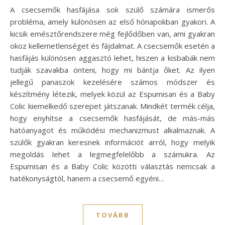
A csecsemők hasfájása sok szülő számára ismerős
probléma, amely különösen az első hónapokban gyakori. A
kicsik emésztőrendszere még fejlődőben van, ami gyakran
okoz kellemetlenséget és fájdalmat. A csecsemők esetén a
hasfájás különösen aggasztó lehet, hiszen a kisbabák nem
tudják szavakba önteni, hogy mi bántja őket. Az ilyen
jellegű panaszok kezelésére számos módszer és
készítmény létezik, melyek közül az Espumisan és a Baby
Colic kiemelkedő szerepet játszanak. Mindkét termék célja,
hogy enyhítse a csecsemők hasfájását, de más-más
hatóanyagot és működési mechanizmust alkalmaznak. A
szülők gyakran keresnek információt arról, hogy melyik
megoldás lehet a legmegfelelőbb a számukra. Az
Espumisan és a Baby Colic közötti választás nemcsak a
hatékonyságtól, hanem a csecsemő egyéni…
TOVÁBB