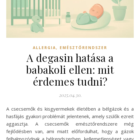
,
ALLERGIA
EMÉSZTŐRENDSZER
A degasin hatása a
babakoli ellen: mit
érdemes tudni?
2025.04.30.
A csecsemők és kisgyermekek életében a bélgázok és a
hasfájás gyakori problémát jelentenek, amely szülők ezreit
aggasztja. A csecsemők emésztőrendszere még
fejlődésben van, ami miatt előfordulhat, hogy a gázok
felhalmozódnak a bélrendszerben, kellemetlenséget vagy