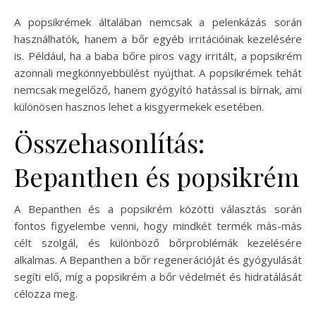
A popsikrémek általában nemcsak a pelenkázás során
használhatók, hanem a bőr egyéb irritációinak kezelésére
is. Például, ha a baba bőre piros vagy irritált, a popsikrém
azonnali megkönnyebbülést nyújthat. A popsikrémek tehát
nemcsak megelőző, hanem gyógyító hatással is bírnak, ami
különösen hasznos lehet a kisgyermekek esetében.
Összehasonlítás:
Bepanthen és popsikrém
A Bepanthen és a popsikrém közötti választás során
fontos figyelembe venni, hogy mindkét termék más-más
célt szolgál, és különböző bőrproblémák kezelésére
alkalmas. A Bepanthen a bőr regenerációját és gyógyulását
segíti elő, míg a popsikrém a bőr védelmét és hidratálását
célozza meg.