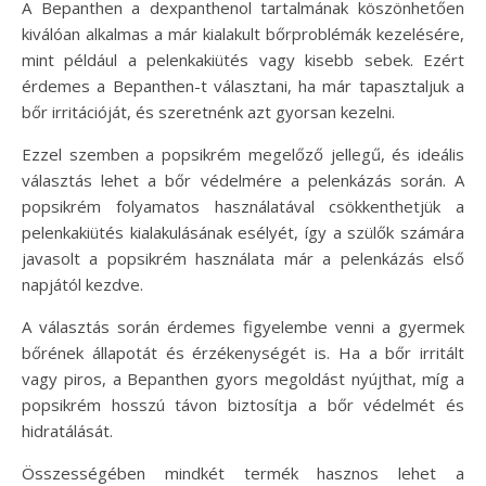
A Bepanthen a dexpanthenol tartalmának köszönhetően
kiválóan alkalmas a már kialakult bőrproblémák kezelésére,
mint például a pelenkakiütés vagy kisebb sebek. Ezért
érdemes a Bepanthen-t választani, ha már tapasztaljuk a
bőr irritációját, és szeretnénk azt gyorsan kezelni.
Ezzel szemben a popsikrém megelőző jellegű, és ideális
választás lehet a bőr védelmére a pelenkázás során. A
popsikrém folyamatos használatával csökkenthetjük a
pelenkakiütés kialakulásának esélyét, így a szülők számára
javasolt a popsikrém használata már a pelenkázás első
napjától kezdve.
A választás során érdemes figyelembe venni a gyermek
bőrének állapotát és érzékenységét is. Ha a bőr irritált
vagy piros, a Bepanthen gyors megoldást nyújthat, míg a
popsikrém hosszú távon biztosítja a bőr védelmét és
hidratálását.
Összességében mindkét termék hasznos lehet a