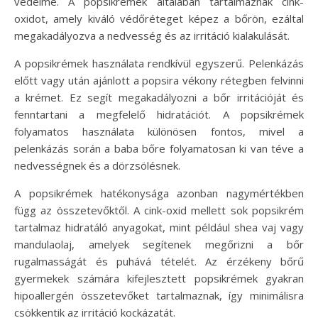
védelme. A popsikrémek általában tartalmaznak cink-
oxidot, amely kiváló védőréteget képez a bőrön, ezáltal
megakadályozva a nedvesség és az irritáció kialakulását.
A popsikrémek használata rendkívül egyszerű. Pelenkázás
előtt vagy után ajánlott a popsira vékony rétegben felvinni
a krémet. Ez segít megakadályozni a bőr irritációját és
fenntartani a megfelelő hidratációt. A popsikrémek
folyamatos használata különösen fontos, mivel a
pelenkázás során a baba bőre folyamatosan ki van téve a
nedvességnek és a dörzsölésnek.
A popsikrémek hatékonysága azonban nagymértékben
függ az összetevőktől. A cink-oxid mellett sok popsikrém
tartalmaz hidratáló anyagokat, mint például shea vaj vagy
mandulaolaj, amelyek segítenek megőrizni a bőr
rugalmasságát és puhává tételét. Az érzékeny bőrű
gyermekek számára kifejlesztett popsikrémek gyakran
hipoallergén összetevőket tartalmaznak, így minimálisra
csökkentik az irritáció kockázatát.