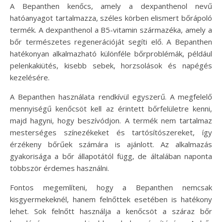
A Bepanthen kenőcs, amely a dexpanthenol nevű
hatóanyagot tartalmazza, széles körben elismert bőrápoló
termék. A dexpanthenol a B5-vitamin származéka, amely a
bőr természetes regenerációját segíti elő. A Bepanthen
hatékonyan alkalmazható különféle bőrproblémák, például
pelenkakiütés, kisebb sebek, horzsolások és napégés
kezelésére.
A Bepanthen használata rendkívül egyszerű. A megfelelő
mennyiségű kenőcsöt kell az érintett bőrfelületre kenni,
majd hagyni, hogy beszívódjon. A termék nem tartalmaz
mesterséges színezékeket és tartósítószereket, így
érzékeny bőrűek számára is ajánlott. Az alkalmazás
gyakorisága a bőr állapotától függ, de általában naponta
többször érdemes használni.
Fontos megemlíteni, hogy a Bepanthen nemcsak
kisgyermekeknél, hanem felnőttek esetében is hatékony
lehet. Sok felnőtt használja a kenőcsöt a száraz bőr