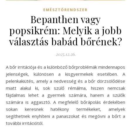
EMÉSZTŐRENDSZER
Bepanthen vagy
popsikrém: Melyik a jobb
választás babád bőrének?
2025.12.26.
A bőr irritációja és a különböző bőrproblémák mindennapos
jelenségek, különösen a kisgyermekek esetében. A
pelenkakiütés, amely a nedvesség és a bőr dörzsölődése
miatt alakul ki, sok szülő rémálma, hiszen nemcsak
fájdalmas lehet a gyermek számára, hanem a szülők
számára is aggasztó. A megfelelő bőrápolás érdekében
sokan keresnek hatékony termékeket, amelyek
segíthetnek enyhíteni a panaszokat és megóvni a bőrt a
további irritációtól.