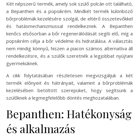
Két népszerű termék, amely sok szülő polcán ott található,
a Bepanthen és a popsikrém. Mindkét termék különböző
bőrproblémák kezelésére szolgál, de eltérő összetevőkkel
és hatásmechanizmussal rendelkeznek. A Bepanthen
kenőcs elsősorban a bőr regenerálódását segíti elő, míg a
popsikrém célja a bőr védelme és hidratálása. A választás
nem mindig könnyű, hiszen a piacon számos alternatíva áll
rendelkezésre, és a szülők szeretnék a legjobbat nyújtani
gyermeküknek.
A cikk folytatásában részletesen megvizsgáljuk a két
termék előnyeit és hátrányait, valamint a bőrproblémák
kezelésében betöltött szerepüket, hogy segítsünk a
szülőknek a legmegfelelőbb döntés meghozatalában.
Bepanthen: Hatékonyság
és alkalmazás