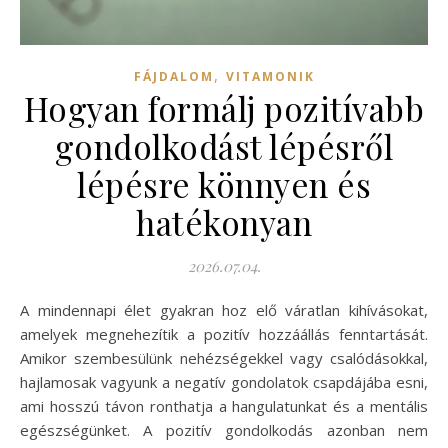
,
FÁJDALOM
VITAMONIK
Hogyan formálj pozitívabb
gondolkodást lépésről
lépésre könnyen és
hatékonyan
2026.07.04.
A mindennapi élet gyakran hoz elő váratlan kihívásokat,
amelyek megnehezítik a pozitív hozzáállás fenntartását.
Amikor szembesülünk nehézségekkel vagy csalódásokkal,
hajlamosak vagyunk a negatív gondolatok csapdájába esni,
ami hosszú távon ronthatja a hangulatunkat és a mentális
egészségünket. A pozitív gondolkodás azonban nem