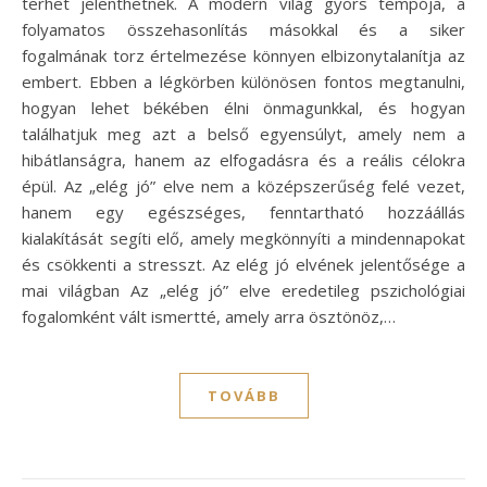
terhet jelenthetnek. A modern világ gyors tempója, a
folyamatos összehasonlítás másokkal és a siker
fogalmának torz értelmezése könnyen elbizonytalanítja az
embert. Ebben a légkörben különösen fontos megtanulni,
hogyan lehet békében élni önmagunkkal, és hogyan
találhatjuk meg azt a belső egyensúlyt, amely nem a
hibátlanságra, hanem az elfogadásra és a reális célokra
épül. Az „elég jó” elve nem a középszerűség felé vezet,
hanem egy egészséges, fenntartható hozzáállás
kialakítását segíti elő, amely megkönnyíti a mindennapokat
és csökkenti a stresszt. Az elég jó elvének jelentősége a
mai világban Az „elég jó” elve eredetileg pszichológiai
fogalomként vált ismertté, amely arra ösztönöz,…
TOVÁBB