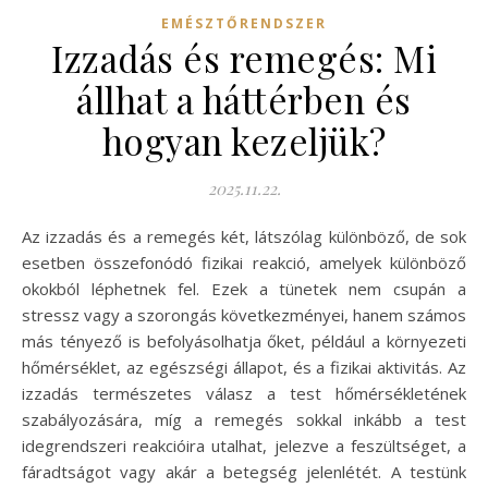
EMÉSZTŐRENDSZER
Izzadás és remegés: Mi
állhat a háttérben és
hogyan kezeljük?
2025.11.22.
Az izzadás és a remegés két, látszólag különböző, de sok
esetben összefonódó fizikai reakció, amelyek különböző
okokból léphetnek fel. Ezek a tünetek nem csupán a
stressz vagy a szorongás következményei, hanem számos
más tényező is befolyásolhatja őket, például a környezeti
hőmérséklet, az egészségi állapot, és a fizikai aktivitás. Az
izzadás természetes válasz a test hőmérsékletének
szabályozására, míg a remegés sokkal inkább a test
idegrendszeri reakcióira utalhat, jelezve a feszültséget, a
fáradtságot vagy akár a betegség jelenlétét. A testünk