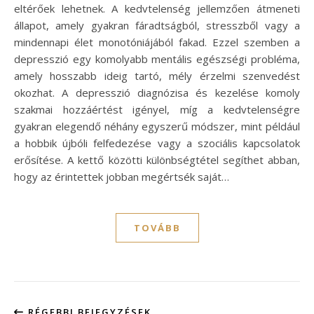
eltérőek lehetnek. A kedvtelenség jellemzően átmeneti
állapot, amely gyakran fáradtságból, stresszből vagy a
mindennapi élet monotóniájából fakad. Ezzel szemben a
depresszió egy komolyabb mentális egészségi probléma,
amely hosszabb ideig tartó, mély érzelmi szenvedést
okozhat. A depresszió diagnózisa és kezelése komoly
szakmai hozzáértést igényel, míg a kedvtelenségre
gyakran elegendő néhány egyszerű módszer, mint például
a hobbik újbóli felfedezése vagy a szociális kapcsolatok
erősítése. A kettő közötti különbségtétel segíthet abban,
hogy az érintettek jobban megértsék saját…
TOVÁBB
RÉGEBBI BEJEGYZÉSEK