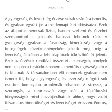
2025.12.15.
A gyengeség és levertség érzése sokak számára ismerős,
és gyakran együtt jár a mindennapi élet kihívásaival. Ezek
az állapotok nemcsak fizikai, hanem szellemi és érzelmi
szempontból is jelentős hatással lehetnek ránk. A
gyengeség gyakran a fáradtság, kimerültség vagy a
betegségek következményeként jelenik meg, míg a
levertség általában a lelki állapotunk tükröződését jelenti.
Ezek az érzések rendkívül összetett jelenségek, amelyek
nem csupán a testünkre, hanem a mentális egészségünkre
is kihatnak. A társadalomban élő emberek gyakran nem
ismerik fel, hogy a gyengeség és levertség mögött sok
esetben komolyabb problémák állhatnak. A stressz, a
szorongás, a depresszió vagy akár a táplálkozási
hiányosságok mind hozzájárulhatnak ahhoz, hogy valaki
folyamatos kimerültséget és levertséget érezzen. Fontos,
…