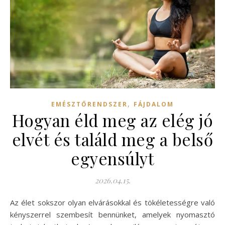
,
EMÉSZTŐRENDSZER
FÁJDALOM
Hogyan éld meg az elég jó
elvét és találd meg a belső
egyensúlyt
2026.04.15.
Az élet sokszor olyan elvárásokkal és tökéletességre való
kényszerrel szembesít bennünket, amelyek nyomasztó