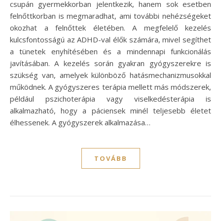
csupán gyermekkorban jelentkezik, hanem sok esetben
felnőttkorban is megmaradhat, ami további nehézségeket
okozhat a felnőttek életében. A megfelelő kezelés
kulcsfontosságú az ADHD-val élők számára, mivel segíthet
a tünetek enyhítésében és a mindennapi funkcionálás
javításában. A kezelés során gyakran gyógyszerekre is
szükség van, amelyek különböző hatásmechanizmusokkal
működnek. A gyógyszeres terápia mellett más módszerek,
például pszichoterápia vagy viselkedésterápia is
alkalmazható, hogy a páciensek minél teljesebb életet
élhessenek. A gyógyszerek alkalmazása…
TOVÁBB