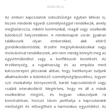
2026.06.11.
Az emberi kapcsolatok sokszínűsége egyben kihívás is,
hiszen mindenki egyedi személyiséggel rendelkezik, amely
meghatározza, miként kommunikál, reagál vagy viselkedik
különböző helyzetekben. A mindennapok során gyakran
találkozunk olyan emberekkel, akik eltérő
gondolkodásmóddal, érzelmi megnyilvánulásokkal vagy
motivációval rendelkeznek, ami nem mindig könnyíti meg az
együttműködést vagy a konfliktusok kezelését. Az
érzékenység, a rugalmasság és az empátia mind
kulcsszerepet játszanak abban, hogy hatékonyan tudjunk
alkalmazkodni a különböző személyiségtípusokhoz, legyen
szó munkahelyi környezetről, baráti kapcsolatokról vagy
családi interakciókról. Megérteni, hogy mi áll a másik
viselkedése mögött, és hogyan válaszoljunk rá
konstruktívan, hosszú távon javíthatja a kapcsolataink
minőségét és elősegítheti a harmonikus együttélést. Az