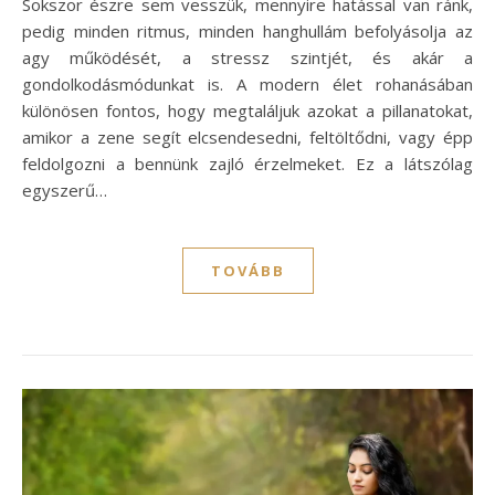
Sokszor észre sem vesszük, mennyire hatással van ránk,
pedig minden ritmus, minden hanghullám befolyásolja az
agy működését, a stressz szintjét, és akár a
gondolkodásmódunkat is. A modern élet rohanásában
különösen fontos, hogy megtaláljuk azokat a pillanatokat,
amikor a zene segít elcsendesedni, feltöltődni, vagy épp
feldolgozni a bennünk zajló érzelmeket. Ez a látszólag
egyszerű…
TOVÁBB