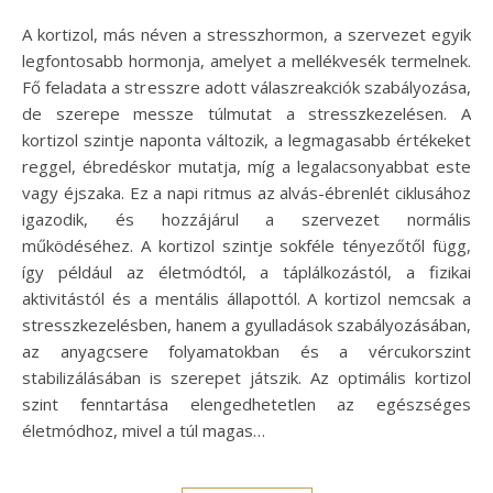
A kortizol, más néven a stresszhormon, a szervezet egyik
legfontosabb hormonja, amelyet a mellékvesék termelnek.
Fő feladata a stresszre adott válaszreakciók szabályozása,
de szerepe messze túlmutat a stresszkezelésen. A
kortizol szintje naponta változik, a legmagasabb értékeket
reggel, ébredéskor mutatja, míg a legalacsonyabbat este
vagy éjszaka. Ez a napi ritmus az alvás-ébrenlét ciklusához
igazodik, és hozzájárul a szervezet normális
működéséhez. A kortizol szintje sokféle tényezőtől függ,
így például az életmódtól, a táplálkozástól, a fizikai
aktivitástól és a mentális állapottól. A kortizol nemcsak a
stresszkezelésben, hanem a gyulladások szabályozásában,
az anyagcsere folyamatokban és a vércukorszint
stabilizálásában is szerepet játszik. Az optimális kortizol
szint fenntartása elengedhetetlen az egészséges
életmódhoz, mivel a túl magas…