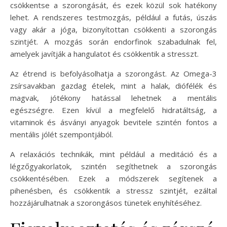
csökkentse a szorongását, és ezek közül sok hatékony
lehet. A rendszeres testmozgás, például a futás, úszás
vagy akár a jóga, bizonyítottan csökkenti a szorongás
szintjét. A mozgás során endorfinok szabadulnak fel,
amelyek javítják a hangulatot és csökkentik a stresszt.
Az étrend is befolyásolhatja a szorongást. Az Omega-3
zsírsavakban gazdag ételek, mint a halak, diófélék és
magvak, jótékony hatással lehetnek a mentális
egészségre. Ezen kívül a megfelelő hidratáltság, a
vitaminok és ásványi anyagok bevitele szintén fontos a
mentális jólét szempontjából.
A relaxációs technikák, mint például a meditáció és a
légzőgyakorlatok, szintén segíthetnek a szorongás
csökkentésében. Ezek a módszerek segítenek a
pihenésben, és csökkentik a stressz szintjét, ezáltal
hozzájárulhatnak a szorongásos tünetek enyhítéséhez.