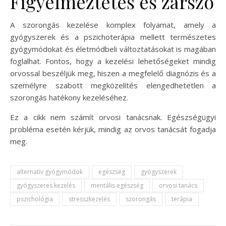
Figyelmeztetés és zárszó
A szorongás kezelése komplex folyamat, amely a
gyógyszerek és a pszichoterápia mellett természetes
gyógymódokat és életmódbeli változtatásokat is magában
foglalhat. Fontos, hogy a kezelési lehetőségeket mindig
orvossal beszéljük meg, hiszen a megfelelő diagnózis és a
személyre szabott megközelítés elengedhetetlen a
szorongás hatékony kezeléséhez.
Ez a cikk nem számít orvosi tanácsnak. Egészségügyi
probléma esetén kérjük, mindig az orvos tanácsát fogadja
meg.
alternatív gyógymódok
egészség
gyógyszerek
gyógyszeres kezelés
mentális egészség
orvosi tanács
pszichológia
stresszkezelés
szorongás
terápia