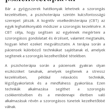
Bár a gyógyszerek hatékonyak lehetnek a szorongás
kezelésében, a pszichoterápia szintén kulcsfontosságú
szerepet játszik. A kognitív viselkedésterápia (CBT) az
egyik leghatékonyabb módszer a szorongás kezelésére. A
CBT célja, hogy segítsen az egyénnek megérteni a
szorongásos gondolatait és érzéseit, valamint megtanulni,
hogyan lehet ezeket megváltoztatni. A terápia során a
páciensek különböző technikákat sajátítanak el, amelyek
segítenek a szorongás kezelhetőbbé tételében.
A pszichoterápia során a páciensek gyakran olyan
eszközöket tanulnak, amelyek segítenek a stressz
kezelésében, például relaxációs technikák,
légzőgyakorlatok és a mindfulness gyakorlása. Ezen
technikák alkalmazása segíthet a szorongás
csökkentésében és a mindennapi életben való
alkalmazásuk révén a szorongásos tünetek kezelhetőbbé
válnak.