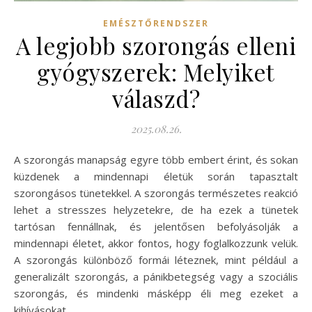
EMÉSZTŐRENDSZER
A legjobb szorongás elleni
gyógyszerek: Melyiket
válaszd?
2025.08.26.
A szorongás manapság egyre több embert érint, és sokan
küzdenek a mindennapi életük során tapasztalt
szorongásos tünetekkel. A szorongás természetes reakció
lehet a stresszes helyzetekre, de ha ezek a tünetek
tartósan fennállnak, és jelentősen befolyásolják a
mindennapi életet, akkor fontos, hogy foglalkozzunk velük.
A szorongás különböző formái léteznek, mint például a
generalizált szorongás, a pánikbetegség vagy a szociális
szorongás, és mindenki másképp éli meg ezeket a
kihívásokat.