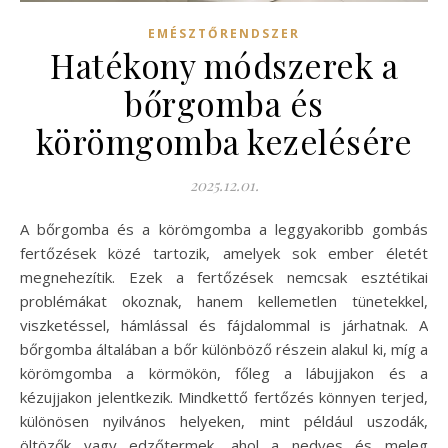
EMÉSZTŐRENDSZER
Hatékony módszerek a
bőrgomba és
körömgomba kezelésére
2025.12.01.
A bőrgomba és a körömgomba a leggyakoribb gombás
fertőzések közé tartozik, amelyek sok ember életét
megnehezítik. Ezek a fertőzések nemcsak esztétikai
problémákat okoznak, hanem kellemetlen tünetekkel,
viszketéssel, hámlással és fájdalommal is járhatnak. A
bőrgomba általában a bőr különböző részein alakul ki, míg a
körömgomba a körmökön, főleg a lábujjakon és a
kézujjakon jelentkezik. Mindkettő fertőzés könnyen terjed,
különösen nyilvános helyeken, mint például uszodák,
öltözők vagy edzőtermek, ahol a nedves és meleg