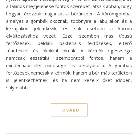
általános megjelenése fontos szerepet játszik abban, hogy
hogyan érezzük magunkat a bőrünkben. A körömgomba,
amelyet a gombák okoznak, többnyire a lábujjakon és a
kézujjakon jelentkezik, és sok esetben a köröm
elváltozásához vezet. Ezzel szemben más típusú
fertőzések, például bakteriális fertőzések, eltérő
tünetekkel és okokkal bírnak. A körmök egészsége
nemcsak esztétikai szempontból fontos, hanem a
mindennapi élet minőségét is befolyásolja. A gombás
fertőzések nemcsak a körmök, hanem a bőr más területein
is jelentkezhetnek, és ha nem kezelik őket időben,
súlyosabb…
TOVÁBB