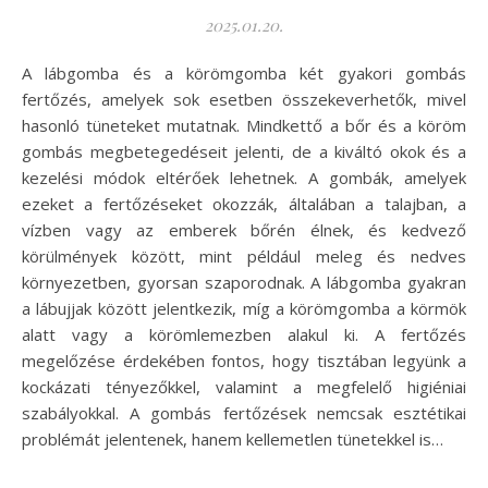
2025.01.20.
A lábgomba és a körömgomba két gyakori gombás
fertőzés, amelyek sok esetben összekeverhetők, mivel
hasonló tüneteket mutatnak. Mindkettő a bőr és a köröm
gombás megbetegedéseit jelenti, de a kiváltó okok és a
kezelési módok eltérőek lehetnek. A gombák, amelyek
ezeket a fertőzéseket okozzák, általában a talajban, a
vízben vagy az emberek bőrén élnek, és kedvező
körülmények között, mint például meleg és nedves
környezetben, gyorsan szaporodnak. A lábgomba gyakran
a lábujjak között jelentkezik, míg a körömgomba a körmök
alatt vagy a körömlemezben alakul ki. A fertőzés
megelőzése érdekében fontos, hogy tisztában legyünk a
kockázati tényezőkkel, valamint a megfelelő higiéniai
szabályokkal. A gombás fertőzések nemcsak esztétikai
problémát jelentenek, hanem kellemetlen tünetekkel is…