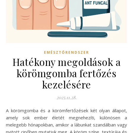
EMÉSZTŐRENDSZER
Hatékony megoldások a
körömgomba fertőzés
kezelésére
2025.11.28.
A körömgomba és a körömfertőzések két olyan állapot,
amely sok ember életét megnehezíti, különösen a
melegebb hónapokban, amikor a lábunkat szandálban vagy
nyitott cipőben mutatjuk meg. A köröm színe, textúrája és