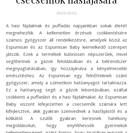
2025.07.02.
A hasi fájdalmak és puffadás napjainkban sokak életét
megnehezítik. A kellemetlen érzések csökkentésére
számos gyógyszer áll rendelkezésre, amelyek közül az
Espumisan és az Espumisan Baby kiemelkedő szerepet
játszik. Ezek a termékek különösen népszerűek, mivel
segíthetnek a gázok feloldásában és a bélrendszer
megnyugtatásában, így hozzájárulva a kényelmesebb
emésztéshez. Az Espumisan egy felnőtteknek szánt
gyógyszer, amely a szimetikon hatóanyagot tartalmazza.
Ez a hatóanyag segít a gázok lebontásában, ezáltal
csökkenti a puffadást és a hasi fájdalmakat. Az Espumisan
Baby viszont kifejezetten a csecsemők számára lett
kifejlesztve, akik gyakran szenvednek a hasfájástól és a
kólikától. A szülők gyakran keresnek hatékony
megoldásokat, hogy enyhíthessék gyermekük
kellemetlenségeit, ezért fontos, hogy tisztában legyünk a