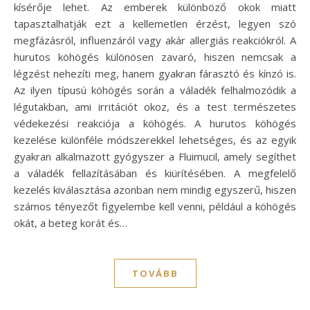
kísérője lehet. Az emberek különböző okok miatt
tapasztalhatják ezt a kellemetlen érzést, legyen szó
megfázásról, influenzáról vagy akár allergiás reakciókról. A
hurutos köhögés különösen zavaró, hiszen nemcsak a
légzést nehezíti meg, hanem gyakran fárasztó és kínzó is.
Az ilyen típusú köhögés során a váladék felhalmozódik a
légutakban, ami irritációt okoz, és a test természetes
védekezési reakciója a köhögés. A hurutos köhögés
kezelése különféle módszerekkel lehetséges, és az egyik
gyakran alkalmazott gyógyszer a Fluimucil, amely segíthet
a váladék fellazításában és kiürítésében. A megfelelő
kezelés kiválasztása azonban nem mindig egyszerű, hiszen
számos tényezőt figyelembe kell venni, például a köhögés
okát, a beteg korát és…
TOVÁBB