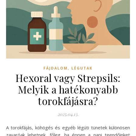
,
FÁJDALOM
LÉGUTAK
Hexoral vagy Strepsils:
Melyik a hatékonyabb
torokfájásra?
2025.04.13.
A torokfájás, köhögés és egyéb légúti tünetek különösen
zavaróak lehetnek, főleg, ha éppen a napi teendőinket