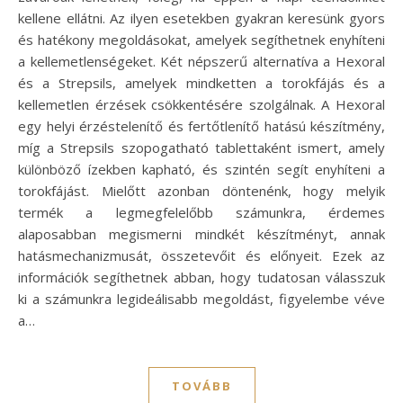
kellene ellátni. Az ilyen esetekben gyakran keresünk gyors
és hatékony megoldásokat, amelyek segíthetnek enyhíteni
a kellemetlenségeket. Két népszerű alternatíva a Hexoral
és a Strepsils, amelyek mindketten a torokfájás és a
kellemetlen érzések csökkentésére szolgálnak. A Hexoral
egy helyi érzéstelenítő és fertőtlenítő hatású készítmény,
míg a Strepsils szopogatható tablettaként ismert, amely
különböző ízekben kapható, és szintén segít enyhíteni a
torokfájást. Mielőtt azonban döntenénk, hogy melyik
termék a legmegfelelőbb számunkra, érdemes
alaposabban megismerni mindkét készítményt, annak
hatásmechanizmusát, összetevőit és előnyeit. Ezek az
információk segíthetnek abban, hogy tudatosan válasszuk
ki a számunkra legideálisabb megoldást, figyelembe véve
a…
TOVÁBB