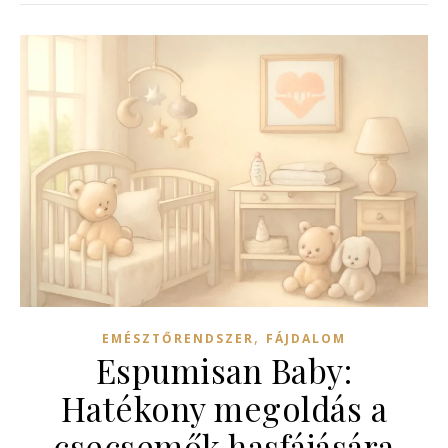
,
EMÉSZTŐRENDSZER
FÁJDALOM
Espumisan Baby:
Hatékony megoldás a
csecsemők hasfájására