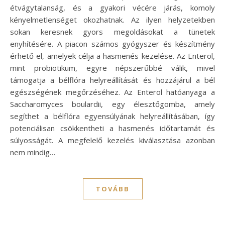
étvágytalanság, és a gyakori vécére járás, komoly
kényelmetlenséget okozhatnak. Az ilyen helyzetekben
sokan keresnek gyors megoldásokat a tünetek
enyhítésére. A piacon számos gyógyszer és készítmény
érhető el, amelyek célja a hasmenés kezelése. Az Enterol,
mint probiotikum, egyre népszerűbbé válik, mivel
támogatja a bélflóra helyreállítását és hozzájárul a bél
egészségének megőrzéséhez. Az Enterol hatóanyaga a
Saccharomyces boulardii, egy élesztőgomba, amely
segíthet a bélflóra egyensúlyának helyreállításában, így
potenciálisan csökkentheti a hasmenés időtartamát és
súlyosságát. A megfelelő kezelés kiválasztása azonban
nem mindig…
TOVÁBB