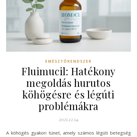
EMÉSZTŐRENDSZER
Fluimucil: Hatékony
megoldás hurutos
köhögésre és légúti
problémákra
2025.12.14.
A köhögés gyakori tünet, amely számos légúti betegség