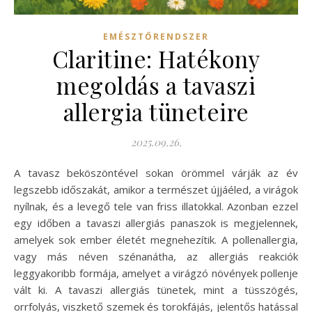
EMÉSZTŐRENDSZER
Claritine: Hatékony
megoldás a tavaszi
allergia tüneteire
2025.09.26.
A tavasz beköszöntével sokan örömmel várják az év
legszebb időszakát, amikor a természet újjáéled, a virágok
nyílnak, és a levegő tele van friss illatokkal. Azonban ezzel
egy időben a tavaszi allergiás panaszok is megjelennek,
amelyek sok ember életét megnehezítik. A pollenallergia,
vagy más néven szénanátha, az allergiás reakciók
leggyakoribb formája, amelyet a virágzó növények pollenje
vált ki. A tavaszi allergiás tünetek, mint a tüsszögés,
orrfolyás, viszkető szemek és torokfájás, jelentős hatással