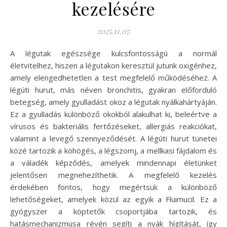
kezelésére
2025.11.07.
A légutak egészsége kulcsfontosságú a normál
életvitelhez, hiszen a légutakon keresztül jutunk oxigénhez,
amely elengedhetetlen a test megfelelő működéséhez. A
légúti hurut, más néven bronchitis, gyakran előforduló
betegség, amely gyulladást okoz a légutak nyálkahártyáján.
Ez a gyulladás különböző okokból alakulhat ki, beleértve a
vírusos és bakteriális fertőzéseket, allergiás reakciókat,
valamint a levegő szennyeződését. A légúti hurut tünetei
közé tartozik a köhögés, a légszomj, a mellkasi fájdalom és
a váladék képződés, amelyek mindennapi életünket
jelentősen megnehezíthetik. A megfelelő kezelés
érdekében fontos, hogy megértsük a különböző
lehetőségeket, amelyek közül az egyik a Fluimucil. Ez a
gyógyszer a köptetők csoportjába tartozik, és
hatásmechanizmusa révén segíti a nyák hígítását, így