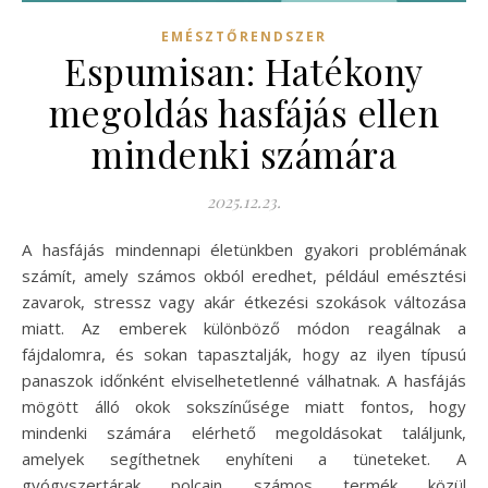
EMÉSZTŐRENDSZER
Espumisan: Hatékony
megoldás hasfájás ellen
mindenki számára
2025.12.23.
A hasfájás mindennapi életünkben gyakori problémának
számít, amely számos okból eredhet, például emésztési
zavarok, stressz vagy akár étkezési szokások változása
miatt. Az emberek különböző módon reagálnak a
fájdalomra, és sokan tapasztalják, hogy az ilyen típusú
panaszok időnként elviselhetetlenné válhatnak. A hasfájás
mögött álló okok sokszínűsége miatt fontos, hogy
mindenki számára elérhető megoldásokat találjunk,
amelyek segíthetnek enyhíteni a tüneteket. A
gyógyszertárak polcain számos termék közül