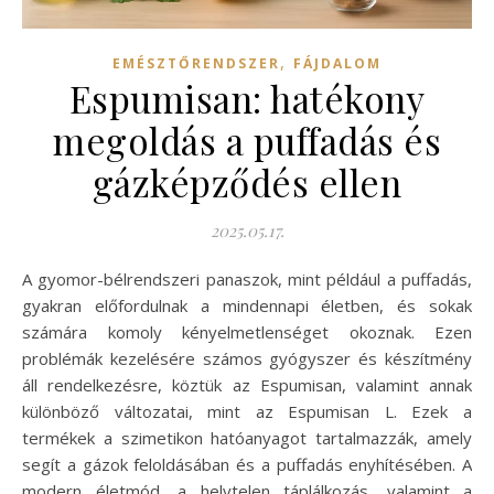
,
EMÉSZTŐRENDSZER
FÁJDALOM
Espumisan: hatékony
megoldás a puffadás és
gázképződés ellen
2025.05.17.
A gyomor-bélrendszeri panaszok, mint például a puffadás,
gyakran előfordulnak a mindennapi életben, és sokak
számára komoly kényelmetlenséget okoznak. Ezen
problémák kezelésére számos gyógyszer és készítmény
áll rendelkezésre, köztük az Espumisan, valamint annak
különböző változatai, mint az Espumisan L. Ezek a
termékek a szimetikon hatóanyagot tartalmazzák, amely
segít a gázok feloldásában és a puffadás enyhítésében. A
modern életmód, a helytelen táplálkozás, valamint a