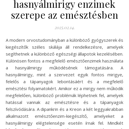
hasnyálmirigy enzimek
szerepe az emésztésben
2025.02.14.
A modern orvostudományban a különböző gyógyszerek és
kiegészítők széles skálája áll rendelkezésre, amelyek
segíthetnek a különböző egészségi állapotok kezelésében.
Különösen fontos a megfelelő emésztőenzimek használata
a hasnyálmirigy működésének támogatására. A
hasnyálmirigy, mint a szervezet egyik fontos mirigye,
felelős a tápanyagok lebontásáért és a megfelelő
emésztési folyamatokért. Amikor ez a mirigy nem működik
megfelelően, különböző problémák léphetnek fel, amelyek
hatással vannak az emésztésre és a tápanyagok
felszívódására. A dipankrin és a Kreon a két leggyakrabban
alkalmazott emésztőenzim-kiegészítő, amelyeket a
hasnyálmirigy elégtelensége esetén írnak fel. Mindkét