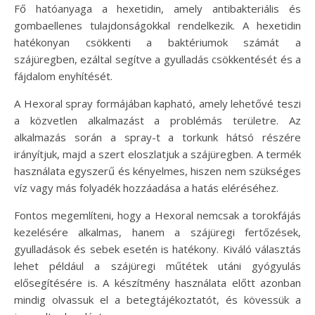
Fő hatóanyaga a hexetidin, amely antibakteriális és
gombaellenes tulajdonságokkal rendelkezik. A hexetidin
hatékonyan csökkenti a baktériumok számát a
szájüregben, ezáltal segítve a gyulladás csökkentését és a
fájdalom enyhítését.
A Hexoral spray formájában kapható, amely lehetővé teszi
a közvetlen alkalmazást a problémás területre. Az
alkalmazás során a spray-t a torkunk hátsó részére
irányítjuk, majd a szert eloszlatjuk a szájüregben. A termék
használata egyszerű és kényelmes, hiszen nem szükséges
víz vagy más folyadék hozzáadása a hatás eléréséhez.
Fontos megemlíteni, hogy a Hexoral nemcsak a torokfájás
kezelésére alkalmas, hanem a szájüregi fertőzések,
gyulladások és sebek esetén is hatékony. Kiváló választás
lehet például a szájüregi műtétek utáni gyógyulás
elősegítésére is. A készítmény használata előtt azonban
mindig olvassuk el a betegtájékoztatót, és kövessük a