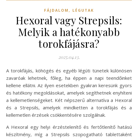
,
FÁJDALOM
LÉGUTAK
Hexoral vagy Strepsils:
Melyik a hatékonyabb
torokfájásra?
2025.04.13.
A torokfájás, köhögés és egyéb légúti tünetek különösen
zavaróak lehetnek, főleg, ha éppen a napi teendőinket
kellene ellátni. Az ilyen esetekben gyakran keresünk gyors
és hatékony megoldásokat, amelyek segíthetnek enyhíteni
a kellemetlenségeket. Két népszerű alternatíva a Hexoral
és a Strepsils, amelyek mindketten a torokfájás és a
kellemetlen érzések csökkentésére szolgálnak.
A Hexoral egy helyi érzéstelenítő és fertőtlenítő hatású
készítmény, míg a Strepsils szopogatható tablettaként