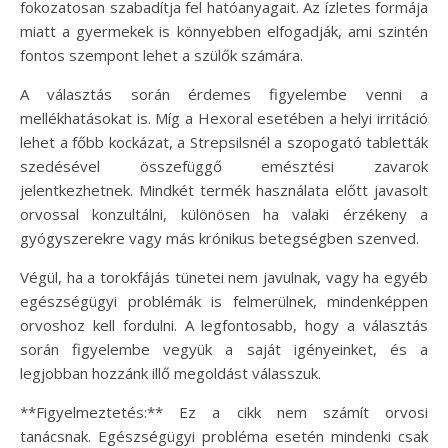
fokozatosan szabadítja fel hatóanyagait. Az ízletes formája
miatt a gyermekek is könnyebben elfogadják, ami szintén
fontos szempont lehet a szülők számára.
A választás során érdemes figyelembe venni a
mellékhatásokat is. Míg a Hexoral esetében a helyi irritáció
lehet a főbb kockázat, a Strepsilsnél a szopogató tabletták
szedésével összefüggő emésztési zavarok
jelentkezhetnek. Mindkét termék használata előtt javasolt
orvossal konzultálni, különösen ha valaki érzékeny a
gyógyszerekre vagy más krónikus betegségben szenved.
Végül, ha a torokfájás tünetei nem javulnak, vagy ha egyéb
egészségügyi problémák is felmerülnek, mindenképpen
orvoshoz kell fordulni. A legfontosabb, hogy a választás
során figyelembe vegyük a saját igényeinket, és a
legjobban hozzánk illő megoldást válasszuk.
**Figyelmeztetés:** Ez a cikk nem számít orvosi
tanácsnak. Egészségügyi probléma esetén mindenki csak