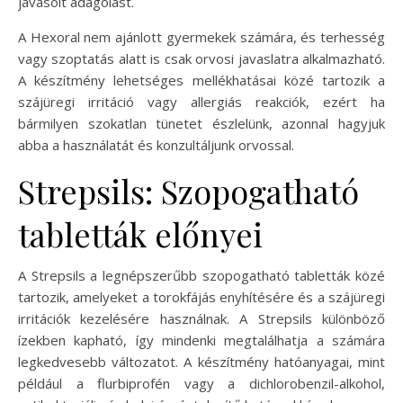
javasolt adagolást.
A Hexoral nem ajánlott gyermekek számára, és terhesség
vagy szoptatás alatt is csak orvosi javaslatra alkalmazható.
A készítmény lehetséges mellékhatásai közé tartozik a
szájüregi irritáció vagy allergiás reakciók, ezért ha
bármilyen szokatlan tünetet észlelünk, azonnal hagyjuk
abba a használatát és konzultáljunk orvossal.
Strepsils: Szopogatható
tabletták előnyei
A Strepsils a legnépszerűbb szopogatható tabletták közé
tartozik, amelyeket a torokfájás enyhítésére és a szájüregi
irritációk kezelésére használnak. A Strepsils különböző
ízekben kapható, így mindenki megtalálhatja a számára
legkedvesebb változatot. A készítmény hatóanyagai, mint
például a flurbiprofén vagy a dichlorobenzil-alkohol,