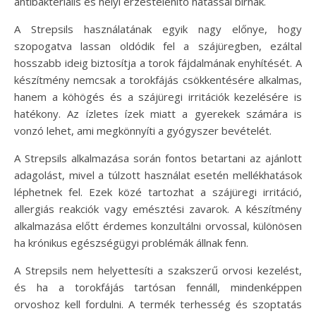
antibakteriális és helyi érzéstelenítő hatással bírnak.
A Strepsils használatának egyik nagy előnye, hogy
szopogatva lassan oldódik fel a szájüregben, ezáltal
hosszabb ideig biztosítja a torok fájdalmának enyhítését. A
készítmény nemcsak a torokfájás csökkentésére alkalmas,
hanem a köhögés és a szájüregi irritációk kezelésére is
hatékony. Az ízletes ízek miatt a gyerekek számára is
vonzó lehet, ami megkönnyíti a gyógyszer bevételét.
A Strepsils alkalmazása során fontos betartani az ajánlott
adagolást, mivel a túlzott használat esetén mellékhatások
léphetnek fel. Ezek közé tartozhat a szájüregi irritáció,
allergiás reakciók vagy emésztési zavarok. A készítmény
alkalmazása előtt érdemes konzultálni orvossal, különösen
ha krónikus egészségügyi problémák állnak fenn.
A Strepsils nem helyettesíti a szakszerű orvosi kezelést,
és ha a torokfájás tartósan fennáll, mindenképpen
orvoshoz kell fordulni. A termék terhesség és szoptatás