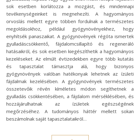
sok esetben korlátozza a mozgást, és mindennapi
tevékenységeinket is megnehezíti. A hagyományos
orvoslás mellett egyre többen fordulnak a természetes
megoldásokhoz, például gyógynövényekhez, hogy
enyhítsék panaszaikat. A gyógynövények régóta ismertek
gyulladáscsökkentő, fájdalomcsillapító és regeneráló
hatásaikról, és sok esetben kiegészíthetik a hagyományos
kezeléseket. Az elmúlt évtizedekben egyre több kutatás
és tapasztalat támasztja alá, hogy bizonyos
gyógynövények valóban hatékonyak lehetnek az ízületi
fájdalmak kezelésében. A gyógynövények természetes
összetevőik révén kíméletes módon segíthetnek a
gyulladás csökkentésében, a fájdalom mérséklésében, és
hozzájárulhatnak az ízületek egészségének
megőrzéséhez. A tudományos háttér mellett sokan
beszámolnak saját tapasztalataikról…