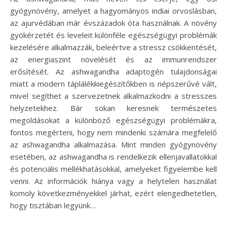
gyógynövény, amelyet a hagyományos indiai orvoslásban,
az ajurvédában már évszázadok óta használnak. A növény
gyökérzetét és leveleit különféle egészségügyi problémák
kezelésére alkalmazzák, beleértve a stressz csökkentését,
az energiaszint növelését és az immunrendszer
erősítését. Az ashwagandha adaptogén tulajdonságai
miatt a modern táplálékkiegészítőkben is népszerűvé vált,
mivel segíthet a szervezetnek alkalmazkodni a stresszes
helyzetekhez. Bár sokan keresnek természetes
megoldásokat a különböző egészségügyi problémákra,
fontos megérteni, hogy nem mindenki számára megfelelő
az ashwagandha alkalmazása. Mint minden gyógynövény
esetében, az ashwagandha is rendelkezik ellenjavallatokkal
és potenciális mellékhatásokkal, amelyeket figyelembe kell
venni. Az információk hiánya vagy a helytelen használat
komoly következményekkel járhat, ezért elengedhetetlen,
hogy tisztában legyünk…