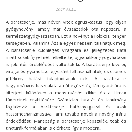
2025.01.24.
A barátcserje, más néven Vitex agnus-castus, egy olyan
gyógynövény, amely már évszázadok óta népszerű a
természetgyógyászatban. Ezt a növényt a Földközi-tenger
térségében, valamint Ázsia egyes részein találhatjuk meg.
A barátcserje különleges virágzata és jellegzetes illata
miatt sokak figyelmét felkeltette, ugyanakkor gyógyhatásai
is jelentős érdeklődést váltottak ki. A barátcserje levelei,
virágai és gyümölcsei egyaránt felhasználhatók, és számos
jótékony hatást tulajdonítanak neki. A barátcserje
hagyományos használata a női egészség támogatására is
kiterjed, különösen a menstruációs ciklus és a klimax
tüneteinek enyhítésére. Számtalan kutatás és tanulmány
foglalkozik a barátcserje hatóanyagaival és azok
hatásmechanizmusával, ami tovább növeli a növény iránti
érdeklődést. Manapság a barátcserje kapszulák, teák és
tinktúrák formájában is elérhető, így a modern…