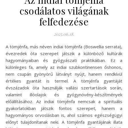
csodálatos világának
felfedezése
2025.06.18.
A tömjénfa, más néven indiai tömjénfa (Boswellia serrata),
évezredek óta szerepet játszik a különböző kultúrák
hagyományaiban és gyógyászati praktikáiban. Ez a
különleges fa, amely az indiai szubkontinensen őshonos,
nem csupán gyönyörű látványt nyújt, hanem rendkívül
értékes gyantát is termel. A tömjénfa gyantáját
évszázadok óta használják vallási szertartások során,
valamint illóolajok és gyógynövény-készítmények
előállításához. Az indiai tömjénfa nemcsak a spirituális
gyakorlatokban játszik fontos szerepet, hanem a
hagyományos orvoslásban is, ahol számos egészségügyi
előnyt tulajdonítanak neki. A tömjénfa gyantájának illata