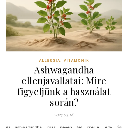
,
ALLERGIA
VITAMONIK
Ashwagandha
ellenjavallatai: Mire
figyeljünk a használat
során?
2025.03.18.
Az ashwagandha, más néven téli cserje, egy ősi