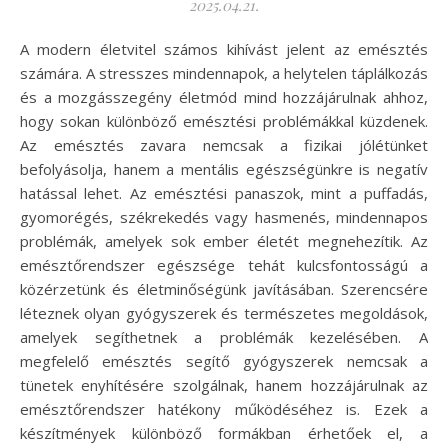
2025.04.21.
A modern életvitel számos kihívást jelent az emésztés
számára. A stresszes mindennapok, a helytelen táplálkozás
és a mozgásszegény életmód mind hozzájárulnak ahhoz,
hogy sokan különböző emésztési problémákkal küzdenek.
Az emésztés zavara nemcsak a fizikai jólétünket
befolyásolja, hanem a mentális egészségünkre is negatív
hatással lehet. Az emésztési panaszok, mint a puffadás,
gyomorégés, székrekedés vagy hasmenés, mindennapos
problémák, amelyek sok ember életét megnehezítik. Az
emésztőrendszer egészsége tehát kulcsfontosságú a
közérzetünk és életminőségünk javításában. Szerencsére
léteznek olyan gyógyszerek és természetes megoldások,
amelyek segíthetnek a problémák kezelésében. A
megfelelő emésztés segítő gyógyszerek nemcsak a
tünetek enyhítésére szolgálnak, hanem hozzájárulnak az
emésztőrendszer hatékony működéséhez is. Ezek a
készítmények különböző formákban érhetőek el, a