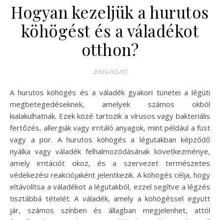
Hogyan kezeljük a hurutos
köhögést és a váladékot
otthon?
2025.02.07.
A hurutos köhögés és a váladék gyakori tünetei a légúti
megbetegedéseknek, amelyek számos okból
kialakulhatnak. Ezek közé tartozik a vírusos vagy bakteriális
fertőzés, allergiák vagy irritáló anyagok, mint például a füst
vagy a por. A hurutos köhögés a légutakban képződő
nyálka vagy váladék felhalmozódásának következménye,
amely irritációt okoz, és a szervezet természetes
védekezési reakciójaként jelentkezik. A köhögés célja, hogy
eltávolítsa a váladékot a légutakból, ezzel segítve a légzés
tisztábbá tételét. A váladék, amely a köhögéssel együtt
jár, számos színben és állagban megjelenhet, attól