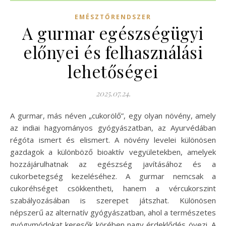
EMÉSZTŐRENDSZER
A gurmar egészségügyi
előnyei és felhasználási
lehetőségei
2025.07.24.
A gurmar, más néven „cukorölő”, egy olyan növény, amely
az indiai hagyományos gyógyászatban, az Ayurvédában
régóta ismert és elismert. A növény levelei különösen
gazdagok a különböző bioaktív vegyületekben, amelyek
hozzájárulhatnak az egészség javításához és a
cukorbetegség kezeléséhez. A gurmar nemcsak a
cukoréhséget csökkentheti, hanem a vércukorszint
szabályozásában is szerepet játszhat. Különösen
népszerű az alternatív gyógyászatban, ahol a természetes
gyógymódokat keresők körében nagy érdeklődés övezi. A