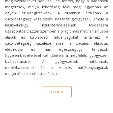
megközelítéseket képvisel, és fontos, hogy a páciensek
megértsék, melyik lehetőség felel meg legjobban az
egyéni szükségleteiknek. A dipankrin általában a
cukorbetegség kezelésére használt gyógyszer, amely a
hasnyálmirigy inzulintermelésének fokozására
összpontosít. Ezzel szemben a bilagit más mechanizmuson
alapul, és különböző hatóanyagokat tartalmaz. A
cukorbetegség kezelése során a páciens állapota,
életmódja és más egészségügyi tényezők
figyelembevételével kell dönteni a megfelelő gyógyszer
kiválasztásáról. A gyógyszerek hatásainak,
mellékhatásainak és a kezelés hatékonyságának
megértése kulcsfontosságú a…
TOVÁBB