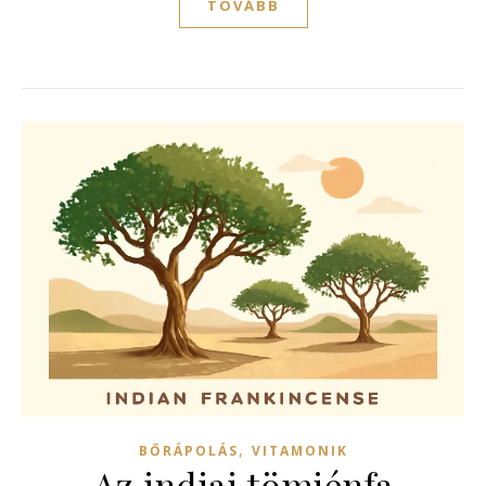
TOVÁBB
,
BŐRÁPOLÁS
VITAMONIK
Az indiai tömjénfa