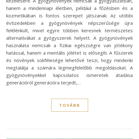
kezelésére. A gyógynövények nemcsak a gyógyászatban,
hanem a mindennapi életben, például a főzésben és a
kozmetikában is fontos szerepet játszanak. Az utóbbi
évtizedekben a gyógynövények népszerűsége újra
felélénkült, mivel egyre többen keresnek természetes
alternatívákat a gyógyszerek helyett. A gyógynövények
használata nemcsak a fizikai egészségre van jótékony
hatással, hanem a mentális jólétet is elősegíti. A fűszerek
és növények sokfélesége lehetővé teszi, hogy mindenki
megtalálja a számára legmegfelelőbb megoldásokat. A
gyógynövényekkel kapcsolatos ismeretek átadása
generációról generációra terjedt,…
TOVÁBB