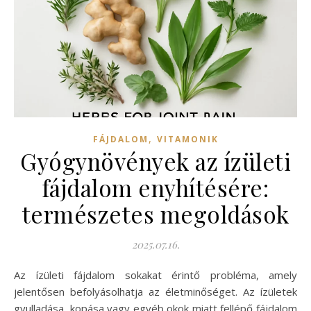
,
FÁJDALOM
VITAMONIK
Gyógynövények az ízületi
fájdalom enyhítésére:
természetes megoldások
2025.07.16.
Az ízületi fájdalom sokakat érintő probléma, amely
jelentősen befolyásolhatja az életminőséget. Az ízületek
gyulladása, kopása vagy egyéb okok miatt fellépő fájdalom