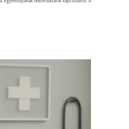
a egyensúlyának felborulásával kapcsolatos. A