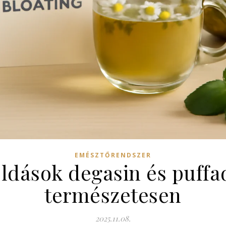
EMÉSZTŐRENDSZER
dások degasin és puffad
természetesen
2025.11.08.