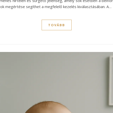
enés hirtelen és sürgető jelenség, amely sok esetben a bélflór
gok megértése segíthet a megfelelő kezelés kiválasztásában. A…
TOVÁBB