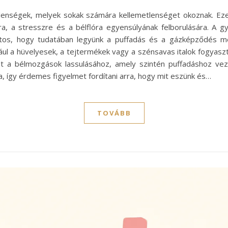
lenségek, melyek sokak számára kellemetlenséget okoznak. Ez
ra, a stresszre és a bélflóra egyensúlyának felborulására. A
ontos, hogy tudatában legyünk a puffadás és a gázképződés m
dául a hüvelyesek, a tejtermékek vagy a szénsavas italok fogyasz
at a bélmozgások lassulásához, amely szintén puffadáshoz ve
ra, így érdemes figyelmet fordítani arra, hogy mit eszünk és…
TOVÁBB