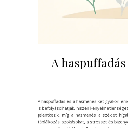
A haspuffadás
A haspuffadás és a hasmenés két gyakori emé
is befolyásolhatják, hiszen kényelmetlenség
jelentkezik, míg a hasmenés a széklet híga
táplálkozási szokásokat, a stresszt és bizon