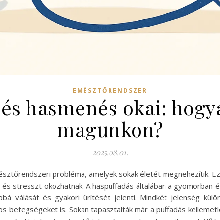
EMÉSZTŐRENDSZER
 és hasmenés okai: hogy
magunkon?
2025.08.01.
sztőrendszeri probléma, amelyek sokak életét megnehezítik. E
et és stresszt okozhatnak. A haspuffadás általában a gyomorban 
bbá válását és gyakori ürítését jelenti. Mindkét jelenség kül
yos betegségeket is. Sokan tapasztalták már a puffadás kellemet