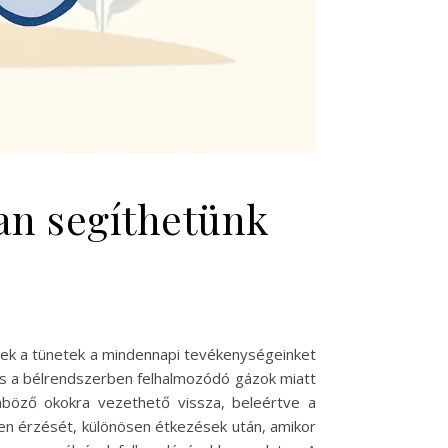
an segíthetünk
zek a tünetek a mindennapi tevékenységeinket
és a bélrendszerben felhalmozódó gázok miatt
önböző okokra vezethető vissza, beleértve a
len érzését, különösen étkezések után, amikor