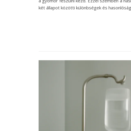
a gyomor feszülni kezd. Ezzel szemben a hasm
két állapot közötti különbségek és hasonlósá