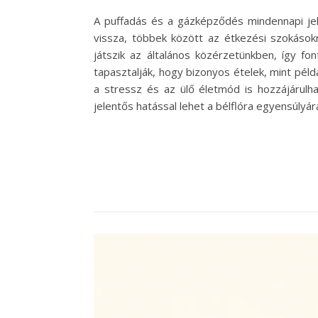
A puffadás és a gázképződés mindennapi je
vissza, többek között az étkezési szokások
játszik az általános közérzetünkben, így f
tapasztalják, hogy bizonyos ételek, mint pél
a stressz és az ülő életmód is hozzájárulh
jelentős hatással lehet a bélflóra egyensúlyá