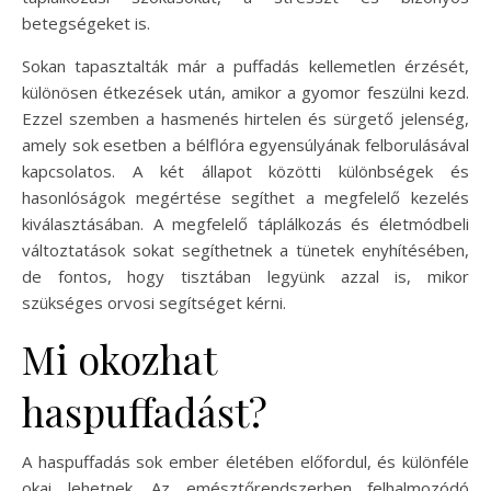
betegségeket is.
Sokan tapasztalták már a puffadás kellemetlen érzését,
különösen étkezések után, amikor a gyomor feszülni kezd.
Ezzel szemben a hasmenés hirtelen és sürgető jelenség,
amely sok esetben a bélflóra egyensúlyának felborulásával
kapcsolatos. A két állapot közötti különbségek és
hasonlóságok megértése segíthet a megfelelő kezelés
kiválasztásában. A megfelelő táplálkozás és életmódbeli
változtatások sokat segíthetnek a tünetek enyhítésében,
de fontos, hogy tisztában legyünk azzal is, mikor
szükséges orvosi segítséget kérni.
Mi okozhat
haspuffadást?
A haspuffadás sok ember életében előfordul, és különféle
okai lehetnek. Az emésztőrendszerben felhalmozódó