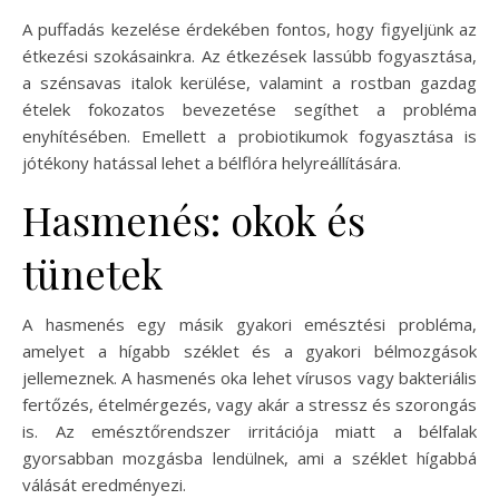
A puffadás kezelése érdekében fontos, hogy figyeljünk az
étkezési szokásainkra. Az étkezések lassúbb fogyasztása,
a szénsavas italok kerülése, valamint a rostban gazdag
ételek fokozatos bevezetése segíthet a probléma
enyhítésében. Emellett a probiotikumok fogyasztása is
jótékony hatással lehet a bélflóra helyreállítására.
Hasmenés: okok és
tünetek
A hasmenés egy másik gyakori emésztési probléma,
amelyet a hígabb széklet és a gyakori bélmozgások
jellemeznek. A hasmenés oka lehet vírusos vagy bakteriális
fertőzés, ételmérgezés, vagy akár a stressz és szorongás
is. Az emésztőrendszer irritációja miatt a bélfalak
gyorsabban mozgásba lendülnek, ami a széklet hígabbá
válását eredményezi.