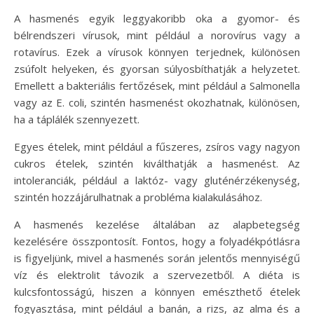
A hasmenés egyik leggyakoribb oka a gyomor- és
bélrendszeri vírusok, mint például a norovírus vagy a
rotavírus. Ezek a vírusok könnyen terjednek, különösen
zsúfolt helyeken, és gyorsan súlyosbíthatják a helyzetet.
Emellett a bakteriális fertőzések, mint például a Salmonella
vagy az E. coli, szintén hasmenést okozhatnak, különösen,
ha a táplálék szennyezett.
Egyes ételek, mint például a fűszeres, zsíros vagy nagyon
cukros ételek, szintén kiválthatják a hasmenést. Az
intoleranciák, például a laktóz- vagy gluténérzékenység,
szintén hozzájárulhatnak a probléma kialakulásához.
A hasmenés kezelése általában az alapbetegség
kezelésére összpontosít. Fontos, hogy a folyadékpótlásra
is figyeljünk, mivel a hasmenés során jelentős mennyiségű
víz és elektrolit távozik a szervezetből. A diéta is
kulcsfontosságú, hiszen a könnyen emészthető ételek
fogyasztása, mint például a banán, a rizs, az alma és a