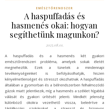
EMÉSZTŐRENDSZER
A haspuffadás és
hasmenés okai: hogyan
segíthetünk magunkon?
2025.08.01.
A haspuffadás és a hasmenés két gyakori
emésztőrendszeri probléma, amelyek sokak életét
megnehezítik. Ezek a tünetek a mindennapi
tevékenységeinket is befolyásolhatják, hiszen
kényelmetlenséget és stresszt okozhatnak. A haspuffadás
általában a gyomorban és a bélrendszerben felhalmozódó
gázok miatt jelentkezik, míg a hasmenés a széklet hígabbá
válását és gyakori ürítését jelenti. Mindkét jelenség
különböző okokra vezethető vissza, beleértve a
táplálkozási szokásokat, a stresszt és bizonyos