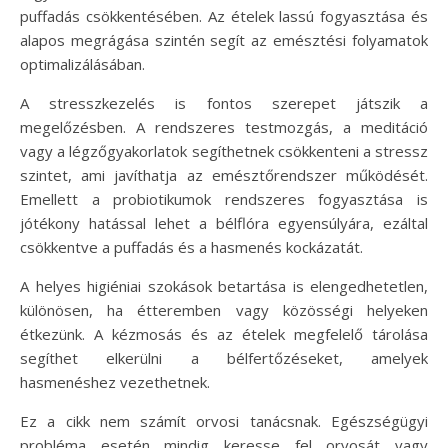
puffadás csökkentésében. Az ételek lassú fogyasztása és
alapos megrágása szintén segít az emésztési folyamatok
optimalizálásában.
A stresszkezelés is fontos szerepet játszik a
megelőzésben. A rendszeres testmozgás, a meditáció
vagy a légzőgyakorlatok segíthetnek csökkenteni a stressz
szintet, ami javíthatja az emésztőrendszer működését.
Emellett a probiotikumok rendszeres fogyasztása is
jótékony hatással lehet a bélflóra egyensúlyára, ezáltal
csökkentve a puffadás és a hasmenés kockázatát.
A helyes higiéniai szokások betartása is elengedhetetlen,
különösen, ha étteremben vagy közösségi helyeken
étkezünk. A kézmosás és az ételek megfelelő tárolása
segíthet elkerülni a bélfertőzéseket, amelyek
hasmenéshez vezethetnek.
Ez a cikk nem számít orvosi tanácsnak. Egészségügyi
probléma esetén mindig keresse fel orvosát vagy