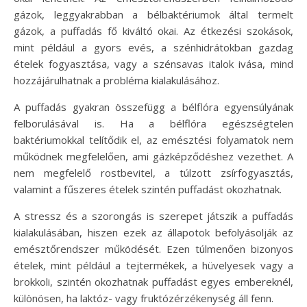
gázok, leggyakrabban a bélbaktériumok által termelt
gázok, a puffadás fő kiváltó okai. Az étkezési szokások,
mint például a gyors evés, a szénhidrátokban gazdag
ételek fogyasztása, vagy a szénsavas italok ivása, mind
hozzájárulhatnak a probléma kialakulásához.
A puffadás gyakran összefügg a bélflóra egyensúlyának
felborulásával is. Ha a bélflóra egészségtelen
baktériumokkal telítődik el, az emésztési folyamatok nem
működnek megfelelően, ami gázképződéshez vezethet. A
nem megfelelő rostbevitel, a túlzott zsírfogyasztás,
valamint a fűszeres ételek szintén puffadást okozhatnak.
A stressz és a szorongás is szerepet játszik a puffadás
kialakulásában, hiszen ezek az állapotok befolyásolják az
emésztőrendszer működését. Ezen túlmenően bizonyos
ételek, mint például a tejtermékek, a hüvelyesek vagy a
brokkoli, szintén okozhatnak puffadást egyes embereknél,
különösen, ha laktóz- vagy fruktózérzékenység áll fenn.