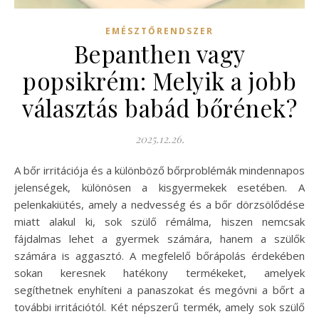
EMÉSZTŐRENDSZER
Bepanthen vagy
popsikrém: Melyik a jobb
választás babád bőrének?
2025.12.26.
A bőr irritációja és a különböző bőrproblémák mindennapos
jelenségek, különösen a kisgyermekek esetében. A
pelenkakiütés, amely a nedvesség és a bőr dörzsölődése
miatt alakul ki, sok szülő rémálma, hiszen nemcsak
fájdalmas lehet a gyermek számára, hanem a szülők
számára is aggasztó. A megfelelő bőrápolás érdekében
sokan keresnek hatékony termékeket, amelyek
segíthetnek enyhíteni a panaszokat és megóvni a bőrt a
további irritációtól. Két népszerű termék, amely sok szülő