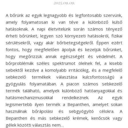
2025.09.09.
A bőrünk az egyik legnagyobb és legfontosabb szervünk,
amely folyamatosan ki van téve a különböző külső
hatásoknak. A napi életvitelünk során számos tényező
érheti bőrünket, legyen szó környezeti hatásokról, fizikai
sérülésekről, vagy akár bőrbetegségekről. Éppen ezért
fontos, hogy megfelelően ápoljuk és kezeljük bőrünket,
hogy megőrizzük annak egészségét és védelmét. A
bőrproblémák széles spektrumot ölelnek fel, a kisebb
sebektől kezdve a komolyabb irritációkig, és a megfelelő
sebkezelő termékek választása kulcsfontosságú a
gyógyulás folyamatában. A piacon számos sebkezelő
termék található, amelyek különböző hatóanyagokkal és
hatásmechanizmusokkal rendelkeznek. Az egyik
legismertebb ilyen termék a Bepanthen, amelyet sokan
használnak bőrápolási és sebgyógyító célokra. A
Bepanthen és más sebkezelő krémek, kenőcsök vagy
gélek közötti választás nem…