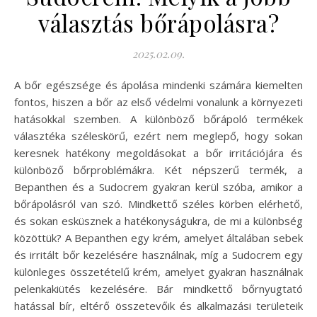
választás bőrápolásra?
2025.02.09.
A bőr egészsége és ápolása mindenki számára kiemelten
fontos, hiszen a bőr az első védelmi vonalunk a környezeti
hatásokkal szemben. A különböző bőrápoló termékek
választéka széleskörű, ezért nem meglepő, hogy sokan
keresnek hatékony megoldásokat a bőr irritációjára és
különböző bőrproblémákra. Két népszerű termék, a
Bepanthen és a Sudocrem gyakran kerül szóba, amikor a
bőrápolásról van szó. Mindkettő széles körben elérhető,
és sokan esküsznek a hatékonyságukra, de mi a különbség
közöttük? A Bepanthen egy krém, amelyet általában sebek
és irritált bőr kezelésére használnak, míg a Sudocrem egy
különleges összetételű krém, amelyet gyakran használnak
pelenkakiütés kezelésére. Bár mindkettő bőrnyugtató
hatással bír, eltérő összetevőik és alkalmazási területeik