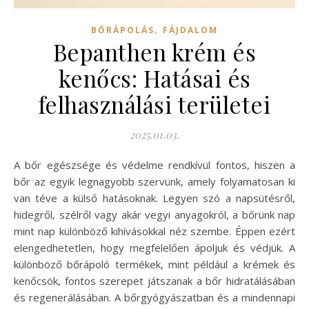
,
BŐRÁPOLÁS
FÁJDALOM
Bepanthen krém és
kenőcs: Hatásai és
felhasználási területei
2025.01.03.
A bőr egészsége és védelme rendkívül fontos, hiszen a
bőr az egyik legnagyobb szervünk, amely folyamatosan ki
van téve a külső hatásoknak. Legyen szó a napsütésről,
hidegről, szélről vagy akár vegyi anyagokról, a bőrünk nap
mint nap különböző kihívásokkal néz szembe. Éppen ezért
elengedhetetlen, hogy megfelelően ápoljuk és védjük. A
különböző bőrápoló termékek, mint például a krémek és
kenőcsök, fontos szerepet játszanak a bőr hidratálásában
és regenerálásában. A bőrgyógyászatban és a mindennapi