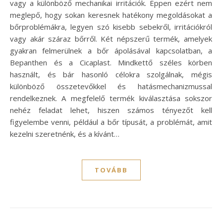
vagy a különböző mechanikai irritációk. Éppen ezért nem
meglepő, hogy sokan keresnek hatékony megoldásokat a
bőrproblémákra, legyen szó kisebb sebekről, irritációkról
vagy akár száraz bőrről. Két népszerű termék, amelyek
gyakran felmerülnek a bőr ápolásával kapcsolatban, a
Bepanthen és a Cicaplast. Mindkettő széles körben
használt, és bár hasonló célokra szolgálnak, mégis
különböző összetevőkkel és hatásmechanizmussal
rendelkeznek. A megfelelő termék kiválasztása sokszor
nehéz feladat lehet, hiszen számos tényezőt kell
figyelembe venni, például a bőr típusát, a problémát, amit
kezelni szeretnénk, és a kívánt…
TOVÁBB