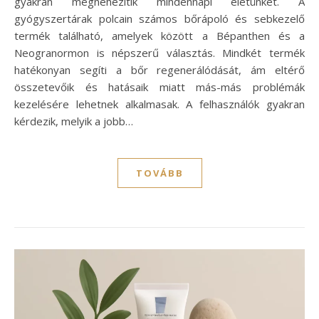
gyakran megnehezítik mindennapi életünket. A
gyógyszertárak polcain számos bőrápoló és sebkezelő
termék található, amelyek között a Bépanthen és a
Neogranormon is népszerű választás. Mindkét termék
hatékonyan segíti a bőr regenerálódását, ám eltérő
összetevőik és hatásaik miatt más-más problémák
kezelésére lehetnek alkalmasak. A felhasználók gyakran
kérdezik, melyik a jobb…
TOVÁBB