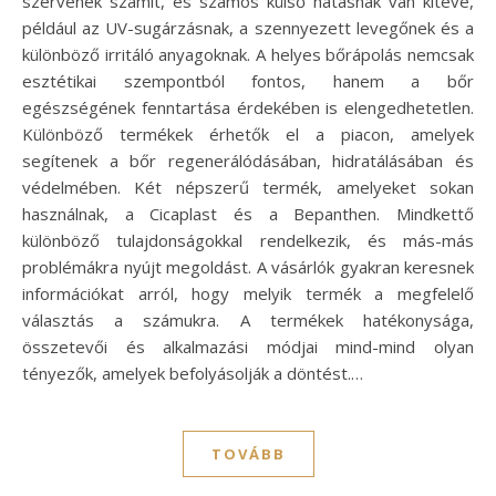
szervének számít, és számos külső hatásnak van kitéve,
például az UV-sugárzásnak, a szennyezett levegőnek és a
különböző irritáló anyagoknak. A helyes bőrápolás nemcsak
esztétikai szempontból fontos, hanem a bőr
egészségének fenntartása érdekében is elengedhetetlen.
Különböző termékek érhetők el a piacon, amelyek
segítenek a bőr regenerálódásában, hidratálásában és
védelmében. Két népszerű termék, amelyeket sokan
használnak, a Cicaplast és a Bepanthen. Mindkettő
különböző tulajdonságokkal rendelkezik, és más-más
problémákra nyújt megoldást. A vásárlók gyakran keresnek
információkat arról, hogy melyik termék a megfelelő
választás a számukra. A termékek hatékonysága,
összetevői és alkalmazási módjai mind-mind olyan
tényezők, amelyek befolyásolják a döntést.…
TOVÁBB