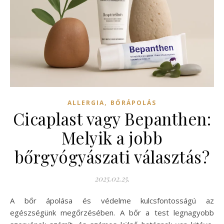
,
ALLERGIA
BŐRÁPOLÁS
Cicaplast vagy Bepanthen:
Melyik a jobb
bőrgyógyászati választás?
2025.02.25.
A bőr ápolása és védelme kulcsfontosságú az
egészségünk megőrzésében. A bőr a test legnagyobb