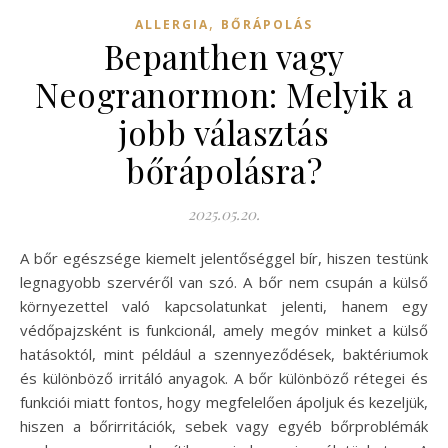
,
ALLERGIA
BŐRÁPOLÁS
Bepanthen vagy
Neogranormon: Melyik a
jobb választás
bőrápolásra?
2025.05.20.
A bőr egészsége kiemelt jelentőséggel bír, hiszen testünk
legnagyobb szervéről van szó. A bőr nem csupán a külső
környezettel való kapcsolatunkat jelenti, hanem egy
védőpajzsként is funkcionál, amely megóv minket a külső
hatásoktól, mint például a szennyeződések, baktériumok
és különböző irritáló anyagok. A bőr különböző rétegei és
funkciói miatt fontos, hogy megfelelően ápoljuk és kezeljük,
hiszen a bőrirritációk, sebek vagy egyéb bőrproblémák