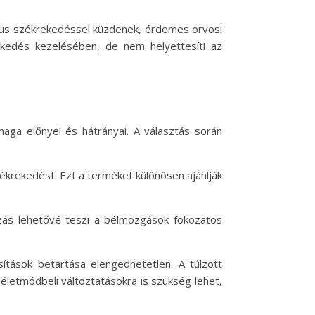
nikus székrekedéssel küzdenek, érdemes orvosi
ekedés kezelésében, de nem helyettesíti az
aga előnyei és hátrányai. A választás során
zékrekedést. Ezt a terméket különösen ajánlják
azás lehetővé teszi a bélmozgások fokozatos
tások betartása elengedhetetlen. A túlzott
letmódbeli változtatásokra is szükség lehet,