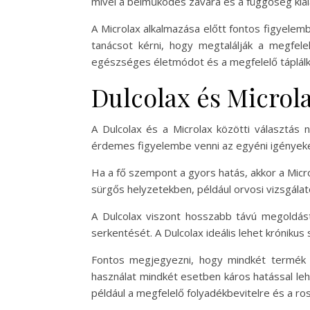
mivel a bélműködés zavara és a függőség kiala
A Microlax alkalmazása előtt fontos figyelem
tanácsot kérni, hogy megtalálják a megfel
egészséges életmódot és a megfelelő táplálk
Dulcolax és Microla
A Dulcolax és a Microlax közötti választás
érdemes figyelembe venni az egyéni igényeke
Ha a fő szempont a gyors hatás, akkor a Micro
sürgős helyzetekben, például orvosi vizsgála
A Dulcolax viszont hosszabb távú megoldást
serkentését. A Dulcolax ideális lehet króniku
Fontos megjegyezni, hogy mindkét termék a
használat mindkét esetben káros hatással le
például a megfelelő folyadékbevitelre és a ro