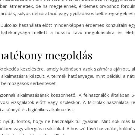
ában átmenetiek, de ha megjelennek, érdemes orvoshoz fordulni
záródás, súlyos dehidratáció vagy gyulladásos bélbetegségek es
 Dulcolax használata előtt mindenképpen érdemes konzultálni e
 hatékonysága mellett a hosszú távú megoldásokra és életm
 hatékony megoldás
rekedés kezelésére, amely különösen azok számára ajánlott, a
 alkalmazásra készült. A termék hatóanyagai, mint például a nátri
 a bélmozgások serkentését.
onnali alkalmazásának köszönhető. A felhasználók általában 5
rvosi vizsgálatok előtt vagy szüléskor. A Microlax használata 
i a könnyű és higiénikus alkalmazást.
nyújt, fontos, hogy ne használják túl gyakran. Mint sok más lax
bélben vagy allergiás reakciókat. A hosszú távú használat, különö