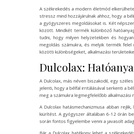
A székrekedés a modern életmód elkerülhetet
stressz mind hozzájárulnak ahhoz, hogy a bé
a gyógyszeres megoldásokat is. Két népszerű
között. Mindkét termék különböző hatóanya
tudni, hogy milyen helyzetekben és hogyan
megoldás számukra, és melyik termék felel
közötti különbségeket, alkalmazási területeik
Dulcolax: Hatóany
A Dulcolax, más néven biszakodil, egy széles
jelenti, hogy a bélfal irritálásával serkenti a
meg a számukra legmegfelelőbb alkalmazási 
A Dulcolax hatásmechanizmusa abban rejlik, 
kiürítést. A gyógyszer általában 6-12 órán be
során fontos figyelembe venni a javasolt ada
Bár a Dulcolax hatékony lehet a székrekedé