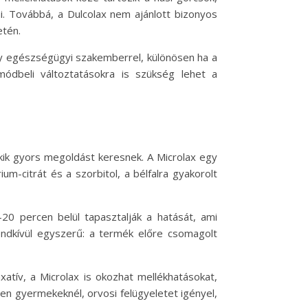
. Továbbá, a Dulcolax nem ajánlott bizonyos
etén.
gy egészségügyi szakemberrel, különösen ha a
ódbeli változtatásokra is szükség lehet a
kik gyors megoldást keresnek. A Microlax egy
um-citrát és a szorbitol, a bélfalra gyakorolt
-20 percen belül tapasztalják a hatását, ami
rendkívül egyszerű: a termék előre csomagolt
atív, a Microlax is okozhat mellékhatásokat,
sen gyermekeknél, orvosi felügyeletet igényel,