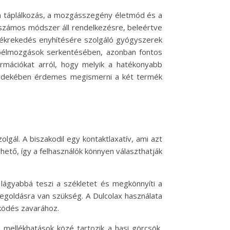
en táplálkozás, a mozgásszegény életmód és a
 számos módszer áll rendelkezésre, beleértve
székrekedés enyhítésére szolgáló gyógyszerek
 bélmozgások serkentésében, azonban fontos
rmációkat arról, hogy melyik a hatékonyabb
 érdekében érdemes megismerni a két termék
gál. A biszakodil egy kontaktlaxatív, ami azt
érhető, így a felhasználók könnyen választhatják
 lágyabbá teszi a székletet és megkönnyíti a
 megoldásra van szükség. A Dulcolax használata
űködés zavarához.
mellékhatások közé tartozik a hasi görcsök,