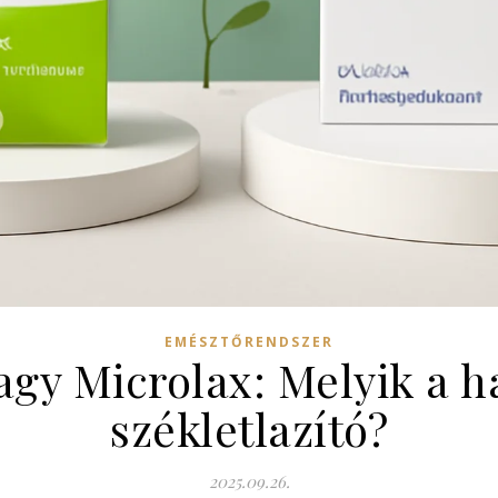
EMÉSZTŐRENDSZER
agy Microlax: Melyik a 
székletlazító?
2025.09.26.