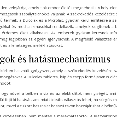
len velejárója, amely sok ember életét megnehezíti. A helytel
lmozgások szabálytalanokká váljanak. A székrekedés kezelésére
 termék, a Dulcolax és a Microlax, gyakran kerül említésre a 
gokkal és mechanizmusokkal rendelkezik, amelyek segítenek a
 érdemes őket alkalmazni. Az emberek gyakran keresnek info
 meg legjobban az egyéni igényeiknek. A megfelelő választás
et és a lehetséges mellékhatásokat.
agok és hatásmechanizmus
 körben használt gyógyszer, amely a székrekedés kezelésére szol
 bélmozgásokat. A Dulcolax tabletta, kúp és csepp formájában is el
módot.
hogy növeli a bélben a víz és az elektrolitok mennyiségét, ami
lül fejti ki hatását, ami miatt ideális választás lehet, ha sürgős
got, mivel a túlzott használat hosszú távon hozzájárulhat a bélm
s kezelésében, nem mentes a mellékhatásoktól. A leggyakoribb 