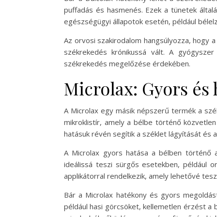
puffadás és hasmenés. Ezek a tünetek által
egészségügyi állapotok esetén, például bélel
Az orvosi szakirodalom hangsúlyozza, hogy a
székrekedés krónikussá vált. A gyógyszer
székrekedés megelőzése érdekében.
Microlax: Gyors és
A Microlax egy másik népszerű termék a szék
mikroklistír, amely a bélbe történő közvetlen
hatásuk révén segítik a széklet lágyítását és
A Microlax gyors hatása a bélben történő az
ideálissá teszi sürgős esetekben, például o
applikátorral rendelkezik, amely lehetővé tesz
Bár a Microlax hatékony és gyors megoldást 
például hasi görcsöket, kellemetlen érzést a 