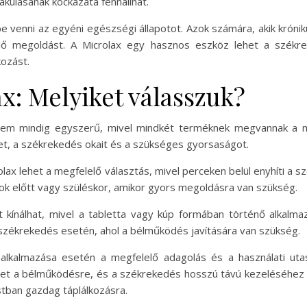
kulásának kockázata fennállhat.
be venni az egyéni egészségi állapotot. Azok számára, akik kró
elő megoldást. A Microlax egy hasznos eszköz lehet a székr
ozást.
x: Melyiket válasszuk?
 nem mindig egyszerű, mivel mindkét terméknek megvannak a m
t, a székrekedés okait és a szükséges gyorsaságot.
lax lehet a megfelelő választás, mivel perceken belül enyhíti a s
tok előtt vagy szüléskor, amikor gyors megoldásra van szükség.
 kínálhat, mivel a tabletta vagy kúp formában történő alkalm
s székrekedés esetén, ahol a bélműködés javítására van szükség.
lkalmazása esetén a megfelelő adagolás és a használati utasí
het a bélműködésre, és a székrekedés hosszú távú kezeléséhez é
stban gazdag táplálkozásra.