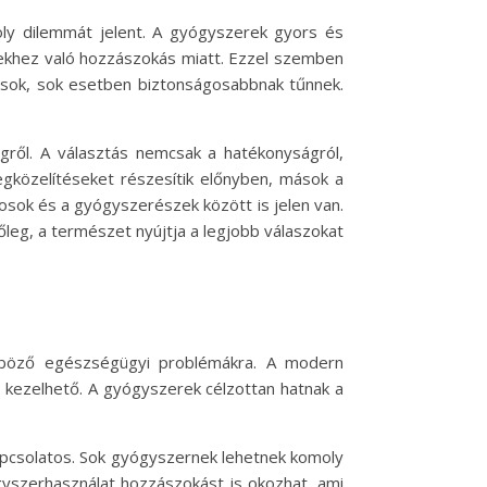
 dilemmát jelent. A gyógyszerek gyors és
ekhez való hozzászokás miatt. Ezzel szemben
ások, sok esetben biztonságosabbnak tűnnek.
gről. A választás nemcsak a hatékonyságról,
közelítéseket részesítik előnyben, mások a
osok és a gyógyszerészek között is jelen van.
leg, a természet nyújtja a legjobb válaszokat
nböző egészségügyi problémákra. A modern
kezelhető. A gyógyszerek célzottan hatnak a
apcsolatos. Sok gyógyszernek lehetnek komoly
gyszerhasználat hozzászokást is okozhat, ami