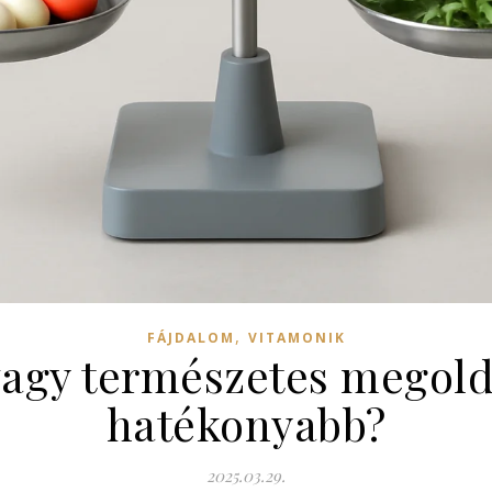
,
FÁJDALOM
VITAMONIK
agy természetes megold
hatékonyabb?
2025.03.29.