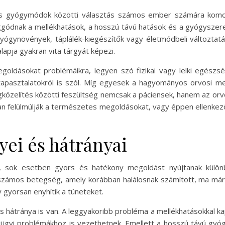
 gyógymódok közötti választás számos ember számára komoly
ggódnak a mellékhatások, a hosszú távú hatások és a gyógyszer
yógynövények, táplálék-kiegészítők vagy életmódbeli változtat
pja gyakran vita tárgyát képezi.
ldásokat problémáikra, legyen szó fizikai vagy lelki egészsé
asztalatokról is szól. Míg egyesek a hagyományos orvosi meg
gközelítés közötti feszültség nemcsak a páciensek, hanem az orv
n felülmúlják a természetes megoldásokat, vagy éppen ellenkező
yei és hátrányai
k, sok esetben gyors és hatékony megoldást nyújtanak külö
ámos betegség, amely korábban halálosnak számított, ma már 
 gyorsan enyhítik a tüneteket.
hátránya is van. A leggyakoribb probléma a mellékhatásokkal k
ügyi problémákhoz is vezethetnek. Emellett a hosszú távú gyó