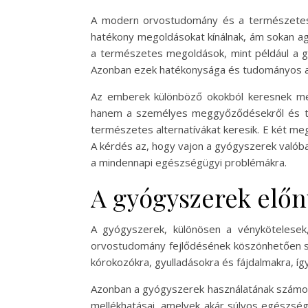
A modern orvostudomány és a természetes
hatékony megoldásokat kínálnak, ám sokan a
a természetes megoldások, mint például a g
Azonban ezek hatékonysága és tudományos ala
Az emberek különböző okokból keresnek mego
hanem a személyes meggyőződésekről és tap
természetes alternatívákat keresik. E két me
A kérdés az, hogy vajon a gyógyszerek valóba
a mindennapi egészségügyi problémákra.
A gyógyszerek előn
A gyógyszerek, különösen a vénykötelese
orvostudomány fejlődésének köszönhetően sz
kórokozókra, gyulladásokra és fájdalmakra, így
Azonban a gyógyszerek használatának számos 
mellékhatásai, amelyek akár súlyos egészség