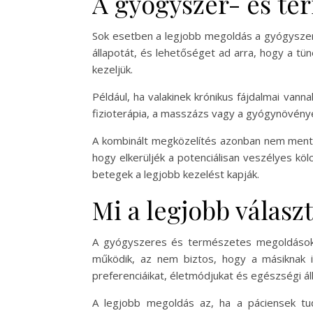
A gyógyszer- és te
Sok esetben a legjobb megoldás a gyógyszere
állapotát, és lehetőséget ad arra, hogy a 
kezeljük.
Például, ha valakinek krónikus fájdalmai va
fizioterápia, a masszázs vagy a gyógynövény
A kombinált megközelítés azonban nem mentes
hogy elkerüljék a potenciálisan veszélyes k
betegek a legjobb kezelést kapják.
Mi a legjobb válasz
A gyógyszeres és természetes megoldások 
működik, az nem biztos, hogy a másiknak i
preferenciáikat, életmódjukat és egészségi ál
A legjobb megoldás az, ha a páciensek tu