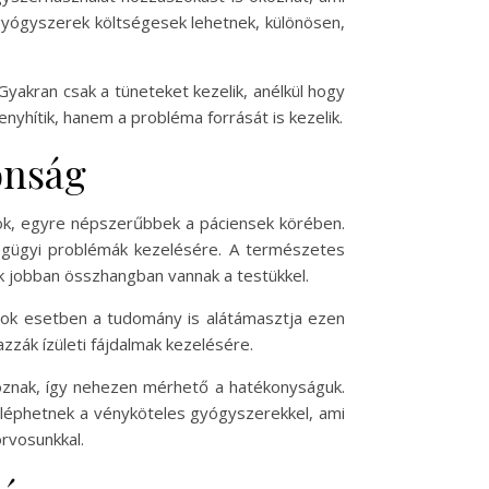
gyógyszerek költségesek lehetnek, különösen,
akran csak a tüneteket kezelik, anélkül hogy
yhítik, hanem a probléma forrását is kezelik.
onság
ok, egyre népszerűbbek a páciensek körében.
ségügyi problémák kezelésére. A természetes
k jobban összhangban vannak a testükkel.
 Sok esetben a tudomány is alátámasztja ezen
zák ízületi fájdalmak kezelésére.
znak, így nehezen mérhető a hatékonyságuk.
 léphetnek a vényköteles gyógyszerekkel, ami
rvosunkkal.