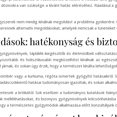
b dózisokra van szüksége a kívánt hatás eléréséhez. Ráadásul a 
gyszerek nem mindig kínálnak megoldást a probléma gyökerére. Gy
keresnek alternatív megoldásokat, amelyek nemcsak a tüneteket en
dások: hatékonyság és bizt
yógynövények, táplálék-kiegészítők és életmódbeli változtatás
lyozottabb és holisztikusabb megközelítést kínálnak az egész
árnak, és sokan úgy érzik, hogy a természet kínálta lehetősége
gyömbér vagy a kurkuma, régóta ismertek gyógyító hatásaikról.
ladáscsökkentő hatásai tudományosan igazoltak, és sokan alkalmaz
esek a kritikától. Sok esetben a tudományos kutatások hiányo
ak mellékhatásokat, és bizonyos gyógynövények kölcsönhatásba
 hogy a természetes gyógymódok alkalmazása előtt konzultáljunk o