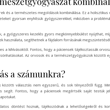
rmészetgyógyászat kombiná
k és a természetes megoldások kombinálása. Ez a holisztikus 
tüneteket gyorsan enyhítsük gyógyszerekkel, miközben a problé
nnak, a gyógyszeres kezelés gyors megkönnyebbülést nyújthat, 
ek használata, segíthetnek a fájdalom forrásának megszüntetésé
 a kihívásoktól. Fontos, hogy a páciensek tájékoztassák orvo
ölcsönhatásokat. Az orvosok és a természetgyógyászok közötti
tás a számunkra?
közötti választás nem egyszerű, és sok tényezőtől függ. M
s segít. Fontos, hogy a páciensek megértsék saját testük j
lapotukat.
datos döntést hoznak, tájékozódnak a lehetőségeikről és kon