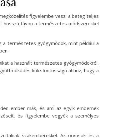
lása
megközelítés figyelembe veszi a beteg teljes
mát hosszú távon a természetes módszerekkel
míg a természetes gyógymódok, mint például a
ben.
saikat a használt természetes gyógymódokról,
 együttműködés kulcsfontosságú ahhoz, hogy a
inden ember más, és ami az egyik embernek
elzéseit, és figyelembe vegyék a személyes
zultálnak szakemberekkel. Az orvosok és a