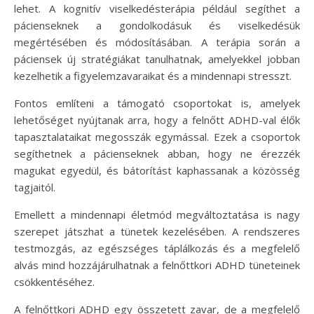
lehet. A kognitív viselkedésterápia például segíthet a
pácienseknek a gondolkodásuk és viselkedésük
megértésében és módosításában. A terápia során a
páciensek új stratégiákat tanulhatnak, amelyekkel jobban
kezelhetik a figyelemzavaraikat és a mindennapi stresszt.
Fontos említeni a támogató csoportokat is, amelyek
lehetőséget nyújtanak arra, hogy a felnőtt ADHD-val élők
tapasztalataikat megosszák egymással. Ezek a csoportok
segíthetnek a pácienseknek abban, hogy ne érezzék
magukat egyedül, és bátorítást kaphassanak a közösség
tagjaitól.
Emellett a mindennapi életmód megváltoztatása is nagy
szerepet játszhat a tünetek kezelésében. A rendszeres
testmozgás, az egészséges táplálkozás és a megfelelő
alvás mind hozzájárulhatnak a felnőttkori ADHD tüneteinek
csökkentéséhez.
A felnőttkori ADHD egy összetett zavar, de a megfelelő