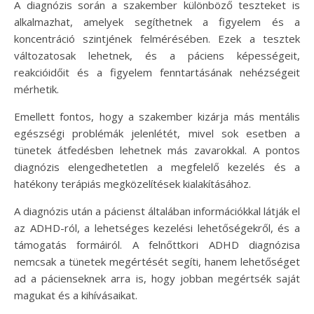
A diagnózis során a szakember különböző teszteket is
alkalmazhat, amelyek segíthetnek a figyelem és a
koncentráció szintjének felmérésében. Ezek a tesztek
változatosak lehetnek, és a páciens képességeit,
reakcióidőit és a figyelem fenntartásának nehézségeit
mérhetik.
Emellett fontos, hogy a szakember kizárja más mentális
egészségi problémák jelenlétét, mivel sok esetben a
tünetek átfedésben lehetnek más zavarokkal. A pontos
diagnózis elengedhetetlen a megfelelő kezelés és a
hatékony terápiás megközelítések kialakításához.
A diagnózis után a pácienst általában információkkal látják el
az ADHD-ról, a lehetséges kezelési lehetőségekről, és a
támogatás formáiról. A felnőttkori ADHD diagnózisa
nemcsak a tünetek megértését segíti, hanem lehetőséget
ad a pácienseknek arra is, hogy jobban megértsék saját
magukat és a kihívásaikat.