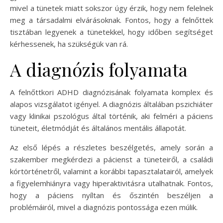
mivel a tünetek miatt sokszor úgy érzik, hogy nem felelnek
meg a társadalmi elvárásoknak. Fontos, hogy a felnőttek
tisztában legyenek a tünetekkel, hogy időben segítséget
kérhessenek, ha szükségük van rá.
A diagnózis folyamata
A felnőttkori ADHD diagnózisának folyamata komplex és
alapos vizsgálatot igényel. A diagnózis általában pszichiáter
vagy klinikai pszológus által történik, aki felméri a páciens
tüneteit, életmódját és általános mentális állapotát.
Az első lépés a részletes beszélgetés, amely során a
szakember megkérdezi a pácienst a tüneteiről, a családi
kórtörténetről, valamint a korábbi tapasztalatairól, amelyek
a figyelemhiányra vagy hiperaktivitásra utalhatnak. Fontos,
hogy a páciens nyíltan és őszintén beszéljen a
problémáiról, mivel a diagnózis pontossága ezen múlik.