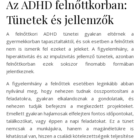
Az ADHD felnőttkorban:
Tünetek és jellemzők
A felnőttkori ADHD tünetei gyakran eltérnek a
gyermekkorban tapasztaltaktól, és sok esetben a felnőttek
nem is ismerik fel ezeket a jeleket. A figyelemhiány, a
hiperaktivitás és az impulzivitás jellemző tünetek, azonban
felnőttkorban ezek sokszor finomabb formában
jelentkeznek.
A figyelemhiány a felnőttek esetében leginkább abban
nyilvánul meg, hogy nehezen tudnak összpontosítani a
feladatokra, gyakran elkalandoznak a gondolataik, és
nehezen tudják befejezni a megkezdett projekteket.
Emellett gyakran hajlamosak elfelejteni fontos időpontokat,
találkozókat, vagy éppen a napi feladatokat. Ez a tünet
nemcsak a munkájukra, hanem a magánéletükre is
kihatással van, hiszen a családi kötelezettségeik teljesítése