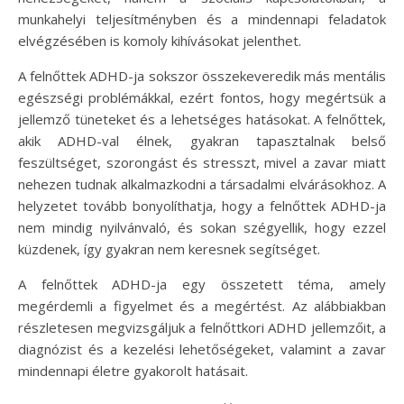
munkahelyi teljesítményben és a mindennapi feladatok
elvégzésében is komoly kihívásokat jelenthet.
A felnőttek ADHD-ja sokszor összekeveredik más mentális
egészségi problémákkal, ezért fontos, hogy megértsük a
jellemző tüneteket és a lehetséges hatásokat. A felnőttek,
akik ADHD-val élnek, gyakran tapasztalnak belső
feszültséget, szorongást és stresszt, mivel a zavar miatt
nehezen tudnak alkalmazkodni a társadalmi elvárásokhoz. A
helyzetet tovább bonyolíthatja, hogy a felnőttek ADHD-ja
nem mindig nyilvánvaló, és sokan szégyellik, hogy ezzel
küzdenek, így gyakran nem keresnek segítséget.
A felnőttek ADHD-ja egy összetett téma, amely
megérdemli a figyelmet és a megértést. Az alábbiakban
részletesen megvizsgáljuk a felnőttkori ADHD jellemzőit, a
diagnózist és a kezelési lehetőségeket, valamint a zavar
mindennapi életre gyakorolt hatásait.