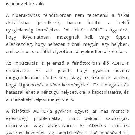
is nehezebbé válik.
A hiperaktivitás felnőttkorban nem feltétlenül a fizikai
aktivitásban jelentkezik, hanem inkább a belső
nyugtalanság formájában. Sok felnőtt ADHD-s úgy érzi,
hogy folyamatosan mozogniuk kell, vagy éppen
ellenkezőleg, hogy nehezen tudnak megülni egy helyben,
ami számos szociális helyzetben kényelmetlenséget okoz.
Az impulzivitás is jellemző a felnőttkorban élő ADHD-s
emberekre. Ez azt jelenti, hogy gyakran hoznak
meggondolatlan döntéseket, vagy cselekednek anélkül,
hogy átgondolnák a következményeket. Ez a magatartás
hatással lehet a pénzügyi helyzetükre, a kapcsolataikra, és
a munkahelyi teljesítményükre is.
A felnőttek ADHD-ja gyakran együtt jár más mentális
egészségi problémákkal, mint például szorongás,
depresszió vagy alvászavarok. Az ADHD-s felnőttek
gyakran küzdenek az önértékelésük csökkenésével is,