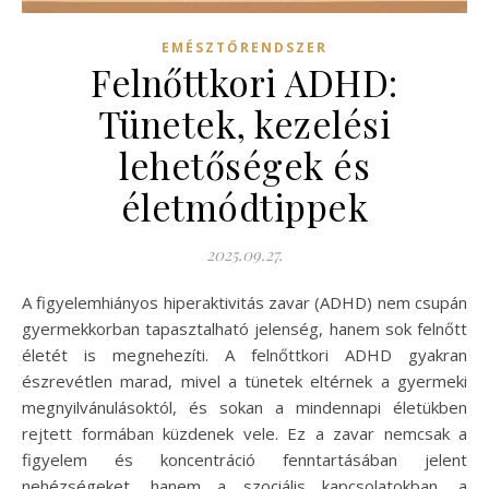
EMÉSZTŐRENDSZER
Felnőttkori ADHD:
Tünetek, kezelési
lehetőségek és
életmódtippek
2025.09.27.
A figyelemhiányos hiperaktivitás zavar (ADHD) nem csupán
gyermekkorban tapasztalható jelenség, hanem sok felnőtt
életét is megnehezíti. A felnőttkori ADHD gyakran
észrevétlen marad, mivel a tünetek eltérnek a gyermeki
megnyilvánulásoktól, és sokan a mindennapi életükben
rejtett formában küzdenek vele. Ez a zavar nemcsak a
figyelem és koncentráció fenntartásában jelent
nehézségeket, hanem a szociális kapcsolatokban, a