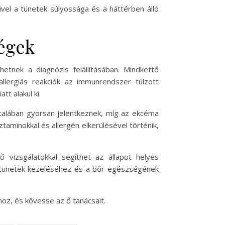
vel a tünetek súlyossága és a háttérben álló
ségek
tnek a diagnózis felállításában. Mindkettő
llergiás reakciók az immunrendszer túlzott
t alakul ki.
ltalában gyorsan jelentkeznek, míg az ekcéma
ztaminokkal és allergén elkerülésével történik,
ő vizsgálatokkal segíthet az állapot helyes
a tünetek kezeléséhez és a bőr egészségének
oz, és kövesse az ő tanácsait.