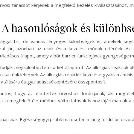
osi tanácsot kérjenek a megfelelő kezelés kiválasztásához, mi
: A hasonlóságok és különb
ggal bír, de vannak lényeges különbségek is, amelyek segíthe
ral jár, azonban az okok és a kezelési módok eltérőek. Az a
lladásos állapot, amely a bőr barrier funkciójának gyengesége miat
udják megkülönböztetni a két állapotot. Az allergiás reakciók á
n tartóak lehetnek. Az allergiás reakciók kezelése gyakran antihis
ratálására és gyulladáscsökkentésére összpontosít.
ontos, hogy az érintettek orvoshoz forduljanak, aki megfelel
tt a megfelelő életmódbeli változtatások is hozzájárulhatnak 
tanácsnak. Egészségügyi probléma esetén mindig forduljon orvosh