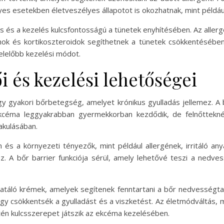
s esetekben életveszélyes állapotot is okozhatnak, mint például 
s és a kezelés kulcsfontosságú a tünetek enyhítésében. Az allerg
inok és kortikoszteroidok segíthetnek a tünetek csökkentésében.
elelőbb kezelési módot.
 és kezelési lehetőségei
 gyakori bőrbetegség, amelyet krónikus gyulladás jellemez. A bő
ekcéma leggyakrabban gyermekkorban kezdődik, de felnőttekné
akulásában.
 és a környezeti tényezők, mint például allergének, irritáló a
. A bőr barrier funkciója sérül, amely lehetővé teszi a nedve
ratáló krémek, amelyek segítenek fenntartani a bőr nedvességta
ogy csökkentsék a gyulladást és a viszketést. Az életmódváltás, 
ntén kulcsszerepet játszik az ekcéma kezelésében.