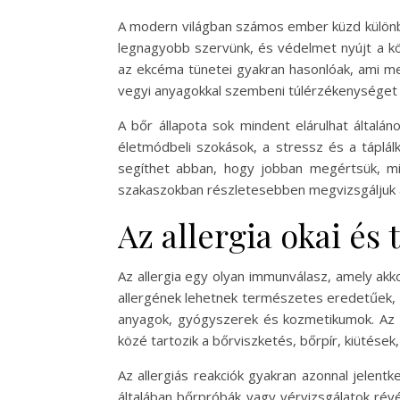
A modern világban számos ember küzd különbö
legnagyobb szervünk, és védelmet nyújt a kö
az ekcéma tünetei gyakran hasonlóak, ami megn
vegyi anyagokkal szembeni túlérzékenységet j
A bőr állapota sok mindent elárulhat általá
életmódbeli szokások, a stressz és a táplál
segíthet abban, hogy jobban megértsük, mi
szakaszokban részletesebben megvizsgáljuk az 
Az allergia okai és 
Az allergia egy olyan immunválasz, amely akk
allergének lehetnek természetes eredetűek, mi
anyagok, gyógyszerek és kozmetikumok. Az a
közé tartozik a bőrviszketés, bőrpír, kiütése
Az allergiás reakciók gyakran azonnal jelentk
általában bőrpróbák vagy vérvizsgálatok révé