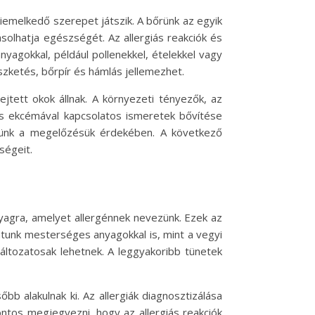
emelkedő szerepet játszik. A bőrünk az egyik
olhatja egészségét. Az allergiás reakciók és
nyagokkal, például pollenekkel, ételekkel vagy
zketés, bőrpír és hámlás jellemezhet.
jtett okok állnak. A környezeti tényezők, az
 és ekcémával kapcsolatos ismeretek bővítése
etünk a megelőzésük érdekében. A következő
ségeit.
nyagra, amelyet allergénnek nevezünk. Ezek az
hatunk mesterséges anyagokkal is, mint a vegyi
ltozatosak lehetnek. A leggyakoribb tünetek
bb alakulnak ki. Az allergiák diagnosztizálása
ontos megjegyezni, hogy az allergiás reakciók