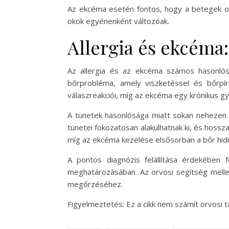
Az ekcéma esetén fontos, hogy a betegek orv
okok egyénenként változóak.
Allergia és ekcéma
Az allergia és az ekcéma számos hasonlósá
bőrprobléma, amely viszketéssel és bőrpír
válaszreakciói, míg az ekcéma egy krónikus gyu
A tünetek hasonlósága miatt sokan nehezen t
tünetei fokozatosan alakulhatnak ki, és hossza
míg az ekcéma kezelése elsősorban a bőr hid
A pontos diagnózis felállítása érdekében f
meghatározásában. Az orvosi segítség melle
megőrzéséhez.
Figyelmeztetés: Ez a cikk nem számít orvosi 