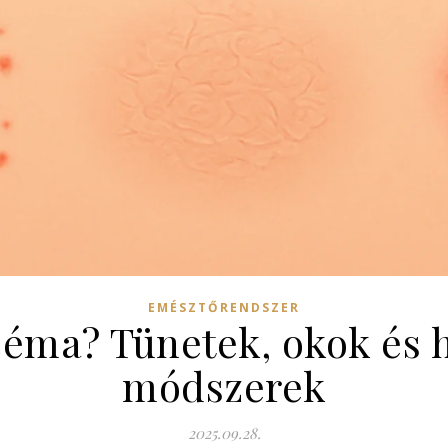
EMÉSZTŐRENDSZER
céma? Tünetek, okok és 
módszerek
2025.09.28.