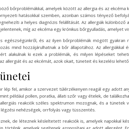
ző bőrproblémákkal, amelyek között az allergia és az ekcéma ki
rnyezeti hatásokkal szemben, azonban számos tényező befolyás
ehezíti a helyes diagnózis felállítását. Az allergiák különböző a
elentenek, míg az ekcéma egy krónikus bőrgyulladás, amelyet vis
nos egészségünkről, és az ilyen bőrproblémák mögött gyakran re
kozás mind hozzájárulhatnak a bőr állapotához. Az allergiákkal
ért alakulnak ki ezek a problémák, és milyen lépéseket teh
allergiát és az ekcémát, azok okait, tüneteit és kezelési lehető
tünetei
or lép fel, amikor a szervezet túlérzékenyen reagál egy adott a
nt például pollen, poratka, állati szőr vagy ételek, de találkoz
llergiás reakciók széles spektrumon mozognak, és a tünetek vá
k, légzési nehézségek, orrfolyás vagy tüsszentés.
eznek, de léteznek késleltetett reakciók is, amelyek napokkal késő
n történik, amelyek segítenek azonosítani az adott allergént. F