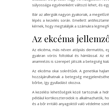
súlyossága egyénenként változó lehet, és egye
Bár az allergiák nagyon gyakoriak, a megelőzé
lépés a kezelés során. Emellett antihisztam
kérnek, hogy megtalálják a számukra legmegf
Az ekcéma jellemzői
Az ekcéma, más néven atópiás dermatitis, egy
gyakran vörös foltokkal és hámlással. Az 
anamnézis is szerepet játszik a betegség kial
Az ekcéma okai sokrétűek. A genetikai hajlam
hozzájárulhatnak a betegség megjelenéséhez
bőrbe, így gyulladást okozva.
A kezelési lehetőségek közé tartoznak a hid
például kortikoszteroidok is alkalmazhatók, h
és a bőr irritáló anyagoktól való védelme szi