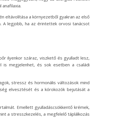
anafilaxia.
én eltávolítása a környezetből gyakran az első
 A legjobb, ha az érintettek orvosi tanácsot
r ilyenkor száraz, viszkető és gyulladt lesz,
l is megjelenhet, és sok esetben a családi
nyagok, stressz és hormonális változások mind
sség elvesztését és a kórokozók bejutását a
rtalmát. Emellett gyulladáscsökkentő krémek,
mint a stresszkezelés, a megfelelő táplálkozás