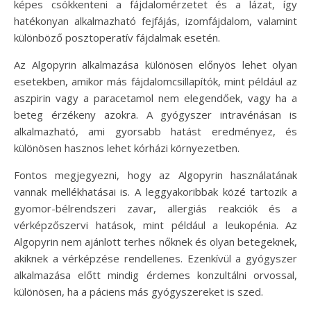
képes csökkenteni a fájdalomérzetet és a lázat, így
hatékonyan alkalmazható fejfájás, izomfájdalom, valamint
különböző posztoperatív fájdalmak esetén.
Az Algopyrin alkalmazása különösen előnyös lehet olyan
esetekben, amikor más fájdalomcsillapítók, mint például az
aszpirin vagy a paracetamol nem elegendőek, vagy ha a
beteg érzékeny azokra. A gyógyszer intravénásan is
alkalmazható, ami gyorsabb hatást eredményez, és
különösen hasznos lehet kórházi környezetben.
Fontos megjegyezni, hogy az Algopyrin használatának
vannak mellékhatásai is. A leggyakoribbak közé tartozik a
gyomor-bélrendszeri zavar, allergiás reakciók és a
vérképzőszervi hatások, mint például a leukopénia. Az
Algopyrin nem ajánlott terhes nőknek és olyan betegeknek,
akiknek a vérképzése rendellenes. Ezenkívül a gyógyszer
alkalmazása előtt mindig érdemes konzultálni orvossal,
különösen, ha a páciens más gyógyszereket is szed.