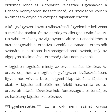
érdemes lehet az Algopyrint választani. Ugyanakkor a
Panadol könnyebben hozzáférhető, és szélesebb körben
alkalmazzák enyhe és közepes fájdalmak esetén.
A két gyógyszer közötti választásnál figyelembe kell venni
a mellékhatásokat és az esetleges allergiás reakciókat is.
Ha valaki érzékeny az Algopyrinra, akkor a Panadol lehet a
biztonságosabb alternatíva. Ezenkívül a Panadol terhes nők
számára is általában biztonságosabbnak számít, míg az
Algopyrin alkalmazása terhesség alatt nem javasolt.
A legjobb megoldás mindig az orvosi tanács kérdése. Az
orvos segíthet a megfelelő gyógyszer kiválasztásában,
figyelembe véve a beteg egyéni állapotát és a fájdalom
okát. A fájdalomcsillapítók megfelelő használata és az
orvosi útmutatás követése kulcsfontosságú a biztonságos
és hatékony fájdalomkezeléshez.
**Figyelmeztetés:** Ez a cikk nem számít orvosi