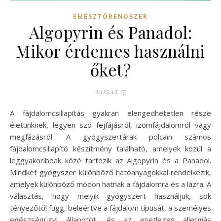
EMÉSZTŐRENDSZER
Algopyrin és Panadol:
Mikor érdemes használni
őket?
2025.12.27.
A fájdalomcsillapítás gyakran elengedhetetlen része
életünknek, legyen szó fejfájásról, izomfájdalomról vagy
megfázásról. A gyógyszertárak polcain számos
fájdalomcsillapító készítmény található, amelyek közül a
leggyakoribbak közé tartozik az Algopyrin és a Panadol.
Mindkét gyógyszer különböző hatóanyagokkal rendelkezik,
amelyek különböző módon hatnak a fájdalomra és a lázra. A
választás, hogy melyik gyógyszert használjuk, sok
tényezőtől függ, beleértve a fájdalom típusát, a személyes
egészségügyi állapotot, és az esetleges allergiás