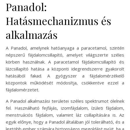
Panadol:
Hatásmechanizmus és
alkalmazás
A Panadol, amelynek hatóanyaga a paracetamol, szintén
népszerű fájdalomcsillapító, amelyet világszerte széles
körben használnak. A paracetamol fájdalomcsillapító és
lázcsillapító hatása a központi idegrendszerre gyakorolt
hatásából fakad. A gyógyszer a fájdalomérzékelő
központok működését módosítja, csökkentve ezzel a
fájdalomérzetet.
A Panadol alkalmazási területei széles spektrumot ölelnek
fel. Használható fejfájás, izomfájdalom, ízületi fájdalom,
menstruációs fájdalom, valamint láz csillapítására is. Az
egyik előnye, hogy a Panadol általában jól tolerálható, és a
legtöbb ember számára biztonságos megoldást nyújt, ha a