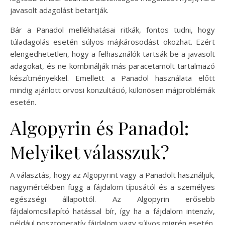
javasolt adagolást betartják.
Bár a Panadol mellékhatásai ritkák, fontos tudni, hogy
túladagolás esetén súlyos májkárosodást okozhat. Ezért
elengedhetetlen, hogy a felhasználók tartsák be a javasolt
adagokat, és ne kombinálják más paracetamolt tartalmazó
készítményekkel. Emellett a Panadol használata előtt
mindig ajánlott orvosi konzultáció, különösen májproblémák
esetén.
Algopyrin és Panadol:
Melyiket válasszuk?
A választás, hogy az Algopyrint vagy a Panadolt használjuk,
nagymértékben függ a fájdalom típusától és a személyes
egészségi állapottól. Az Algopyrin erősebb
fájdalomcsillapító hatással bír, így ha a fájdalom intenzív,
például posztoperatív fájdalom vagy súlyos migrén esetén,