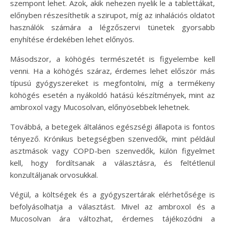
szempont lehet. Azok, akik nehezen nyelik le a tablettákat,
előnyben részesíthetik a szirupot, míg az inhalációs oldatot
használók számára a légzőszervi tünetek gyorsabb
enyhítése érdekében lehet előnyös.
Másodszor, a köhögés természetét is figyelembe kell
venni. Ha a köhögés száraz, érdemes lehet először más
típusú gyógyszereket is megfontolni, míg a termékeny
köhögés esetén a nyákoldó hatású készítmények, mint az
ambroxol vagy Mucosolvan, előnyösebbek lehetnek.
Továbbá, a betegek általános egészségi állapota is fontos
tényező. Krónikus betegségben szenvedők, mint például
asztmások vagy COPD-ben szenvedők, külön figyelmet
kell, hogy fordítsanak a választásra, és feltétlenül
konzultáljanak orvosukkal.
Végül, a költségek és a gyógyszertárak elérhetősége is
befolyásolhatja a választást. Mivel az ambroxol és a
Mucosolvan ára változhat, érdemes tájékozódni a