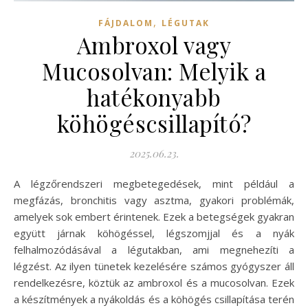
,
FÁJDALOM
LÉGUTAK
Ambroxol vagy
Mucosolvan: Melyik a
hatékonyabb
köhögéscsillapító?
2025.06.23.
A légzőrendszeri megbetegedések, mint például a
megfázás, bronchitis vagy asztma, gyakori problémák,
amelyek sok embert érintenek. Ezek a betegségek gyakran
együtt járnak köhögéssel, légszomjjal és a nyák
felhalmozódásával a légutakban, ami megnehezíti a
légzést. Az ilyen tünetek kezelésére számos gyógyszer áll
rendelkezésre, köztük az ambroxol és a mucosolvan. Ezek
a készítmények a nyákoldás és a köhögés csillapítása terén