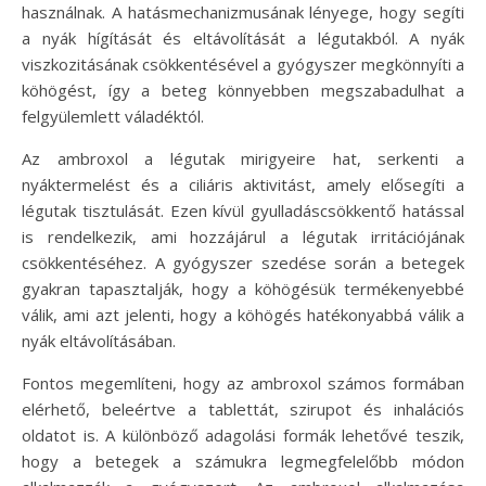
használnak. A hatásmechanizmusának lényege, hogy segíti
a nyák hígítását és eltávolítását a légutakból. A nyák
viszkozitásának csökkentésével a gyógyszer megkönnyíti a
köhögést, így a beteg könnyebben megszabadulhat a
felgyülemlett váladéktól.
Az ambroxol a légutak mirigyeire hat, serkenti a
nyáktermelést és a ciliáris aktivitást, amely elősegíti a
légutak tisztulását. Ezen kívül gyulladáscsökkentő hatással
is rendelkezik, ami hozzájárul a légutak irritációjának
csökkentéséhez. A gyógyszer szedése során a betegek
gyakran tapasztalják, hogy a köhögésük termékenyebbé
válik, ami azt jelenti, hogy a köhögés hatékonyabbá válik a
nyák eltávolításában.
Fontos megemlíteni, hogy az ambroxol számos formában
elérhető, beleértve a tablettát, szirupot és inhalációs
oldatot is. A különböző adagolási formák lehetővé teszik,
hogy a betegek a számukra legmegfelelőbb módon