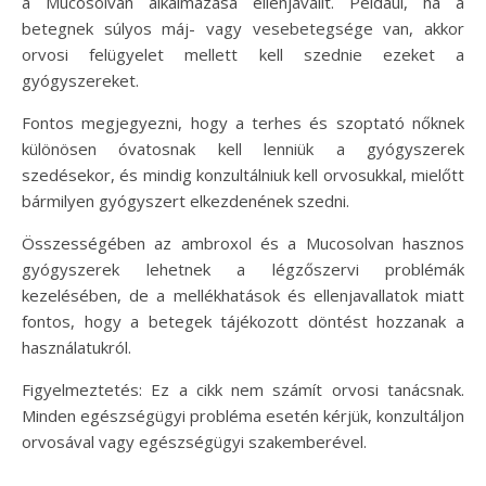
a Mucosolvan alkalmazása ellenjavallt. Például, ha a
betegnek súlyos máj- vagy vesebetegsége van, akkor
orvosi felügyelet mellett kell szednie ezeket a
gyógyszereket.
Fontos megjegyezni, hogy a terhes és szoptató nőknek
különösen óvatosnak kell lenniük a gyógyszerek
szedésekor, és mindig konzultálniuk kell orvosukkal, mielőtt
bármilyen gyógyszert elkezdenének szedni.
Összességében az ambroxol és a Mucosolvan hasznos
gyógyszerek lehetnek a légzőszervi problémák
kezelésében, de a mellékhatások és ellenjavallatok miatt
fontos, hogy a betegek tájékozott döntést hozzanak a
használatukról.
Figyelmeztetés: Ez a cikk nem számít orvosi tanácsnak.
Minden egészségügyi probléma esetén kérjük, konzultáljon
orvosával vagy egészségügyi szakemberével.