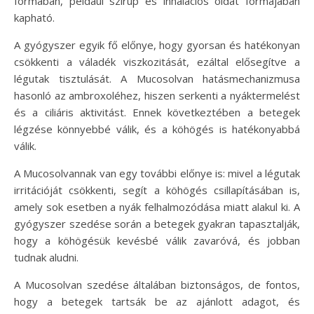
formában, például szirup és inhalációs oldat formájában
kapható.
A gyógyszer egyik fő előnye, hogy gyorsan és hatékonyan
csökkenti a váladék viszkozitását, ezáltal elősegítve a
légutak tisztulását. A Mucosolvan hatásmechanizmusa
hasonló az ambroxoléhez, hiszen serkenti a nyáktermelést
és a ciliáris aktivitást. Ennek következtében a betegek
légzése könnyebbé válik, és a köhögés is hatékonyabbá
válik.
A Mucosolvannak van egy további előnye is: mivel a légutak
irritációját csökkenti, segít a köhögés csillapításában is,
amely sok esetben a nyák felhalmozódása miatt alakul ki. A
gyógyszer szedése során a betegek gyakran tapasztalják,
hogy a köhögésük kevésbé válik zavaróvá, és jobban
tudnak aludni.
A Mucosolvan szedése általában biztonságos, de fontos,
hogy a betegek tartsák be az ajánlott adagot, és