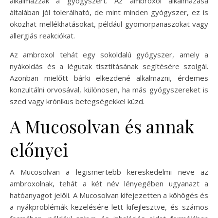
alkalmazzák a gyógyszert. Az ambroxol alkalmazása
általában jól tolerálható, de mint minden gyógyszer, ez is
okozhat mellékhatásokat, például gyomorpanaszokat vagy
allergiás reakciókat.
Az ambroxol tehát egy sokoldalú gyógyszer, amely a
nyákoldás és a légutak tisztításának segítésére szolgál.
Azonban mielőtt bárki elkezdené alkalmazni, érdemes
konzultálni orvosával, különösen, ha más gyógyszereket is
szed vagy krónikus betegségekkel küzd.
A Mucosolvan és annak
előnyei
A Mucosolvan a legismertebb kereskedelmi neve az
ambroxolnak, tehát a két név lényegében ugyanazt a
hatóanyagot jelöli. A Mucosolvan kifejezetten a köhögés és
a nyákproblémák kezelésére lett kifejlesztve, és számos