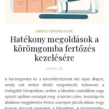
EMÉSZTŐRENDSZER
Hatékony megoldások a
körömgomba fertőzés
kezelésére
2025.11.28.
A körömgomba és a körömfertőzések két olyan állapot,
amely sok ember életét megnehezíti, különösen a
melegebb hónapokban, amikor a lábunkat szandálban vagy
nyitott cipőben mutatjuk meg. A köröm színe, textúrája és
általános megjelenése fontos szerepet játszik abban, hogy
hogyan érezzük magunkat a bőrünkben. A körömgomba,