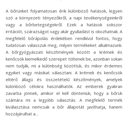
A bőrünket folyamatosan érik különböző hatások, legyen
szó a környezeti tényezőkről, a napi tevékenységeinkről
vagy a bőrbetegségekről. Ezek a hatások sokszor
irritációt, szárazságot vagy akár gyulladást is okozhatnak. A
megfelelő bőrápolás érdekében rendkívül fontos, hogy
tudatosan válasszuk meg, milyen termékeket alkalmazunk.
A bőrgyógyászati készítmények között a krémek és
kenőcsök kiemelkedő szerepet töltenek be, azonban sokan
nem tudják, mi a különbség közöttük, és mikor érdemes
egyiket vagy másikat választani. A krémek és kenőcsök
eltérő állagú és összetételű készítmények, amelyek
különböző célokra használhatók. Az emberek gyakran
zavarba jönnek, amikor el kell dönteniük, hogy a bőrük
számára mi a legjobb választás. A megfelelő termék
kiválasztása nemcsak a bőr állapotát javíthatja, hanem
hozzájárulhat a…