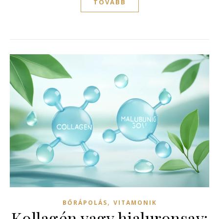
TOVÁBB
,
BŐRÁPOLÁS
VITAMONIK
Kollagén vagy hialuronsav: