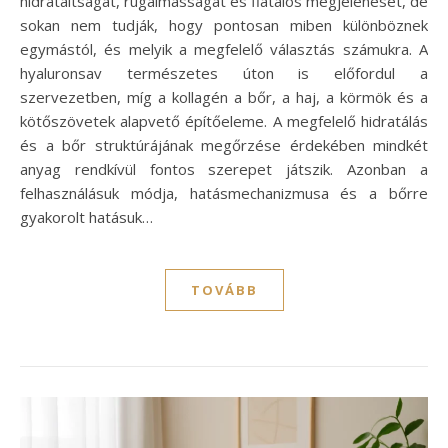
hidratáltságát, rugalmasságát és fiatalos megjelenését, de
sokan nem tudják, hogy pontosan miben különböznek
egymástól, és melyik a megfelelő választás számukra. A
hyaluronsav természetes úton is előfordul a
szervezetben, míg a kollagén a bőr, a haj, a körmök és a
kötőszövetek alapvető építőeleme. A megfelelő hidratálás
és a bőr struktúrájának megőrzése érdekében mindkét
anyag rendkívül fontos szerepet játszik. Azonban a
felhasználásuk módja, hatásmechanizmusa és a bőrre
gyakorolt hatásuk…
TOVÁBB