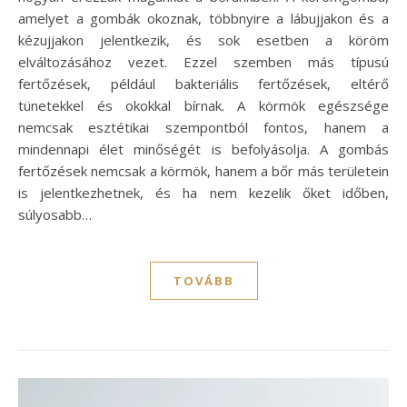
amelyet a gombák okoznak, többnyire a lábujjakon és a
kézujjakon jelentkezik, és sok esetben a köröm
elváltozásához vezet. Ezzel szemben más típusú
fertőzések, például bakteriális fertőzések, eltérő
tünetekkel és okokkal bírnak. A körmök egészsége
nemcsak esztétikai szempontból fontos, hanem a
mindennapi élet minőségét is befolyásolja. A gombás
fertőzések nemcsak a körmök, hanem a bőr más területein
is jelentkezhetnek, és ha nem kezelik őket időben,
súlyosabb…
TOVÁBB