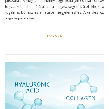
játszanak. A megfelelő mennyiségű kollagén és hialuronsav
fogyasztása hozzájárulhat az egészséges ízületekhez, a
rugalmas bőrhöz és a fiatalos megjelenéshez. A kérdés az,
hogy vajon melyik a…
TOVÁBB