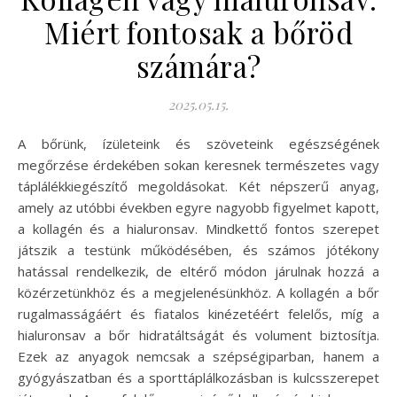
Miért fontosak a bőröd
számára?
2025.05.15.
A bőrünk, ízületeink és szöveteink egészségének
megőrzése érdekében sokan keresnek természetes vagy
táplálékkiegészítő megoldásokat. Két népszerű anyag,
amely az utóbbi években egyre nagyobb figyelmet kapott,
a kollagén és a hialuronsav. Mindkettő fontos szerepet
játszik a testünk működésében, és számos jótékony
hatással rendelkezik, de eltérő módon járulnak hozzá a
közérzetünkhöz és a megjelenésünkhöz. A kollagén a bőr
rugalmasságáért és fiatalos kinézetéért felelős, míg a
hialuronsav a bőr hidratáltságát és volument biztosítja.
Ezek az anyagok nemcsak a szépségiparban, hanem a
gyógyászatban és a sporttáplálkozásban is kulcsszerepet