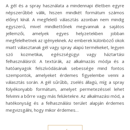
A gél és a spray használata a mindennapi életben egyre
népszerűbbé válik, hiszen mindkét formátum számos
előnyt kínál. A megfelelő választás azonban nem mindig
egyszerű, mivel mindkettőnek megvannak a sajátos
jellemzői, amelyek egyes helyzetekben jobban
megfelelhetnek az igényeknek. Az emberek különböző okok
miatt választanak gél vagy spray alapú termékeket, legyen
szó kozmetikai, egészségügyi vagy háztartási
felhasználásról. A textúrák, az alkalmazás módja és a
hatóanyagok felszívódásának sebessége mind fontos
szempontok, amelyeket érdemes figyelembe venni a
választás során. A gél sűrűbb, zselés állagú, míg a spray
folyékonyabb formátum, amelyet permetezéssel lehet
felvinni a bőrre vagy más felületekre. Az alkalmazási mód, a
hatékonyság és a felhasználási terület alapján érdemes
megvizsgálni, hogy mikor érdemes…