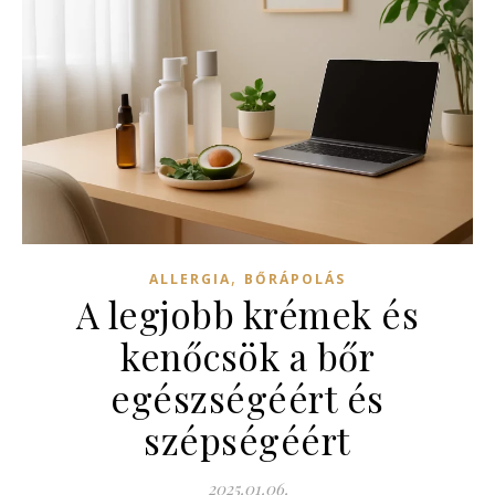
,
ALLERGIA
BŐRÁPOLÁS
A legjobb krémek és
kenőcsök a bőr
egészségéért és
szépségéért
2025.01.06.