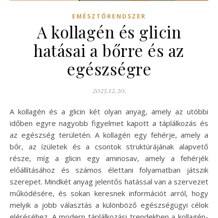
EMÉSZTŐRENDSZER
A kollagén és glicin
hatásai a bőrre és az
egészségre
2025.12.30.
A kollagén és a glicin két olyan anyag, amely az utóbbi
időben egyre nagyobb figyelmet kapott a táplálkozás és
az egészség területén. A kollagén egy fehérje, amely a
bőr, az ízületek és a csontok struktúrájának alapvető
része, míg a glicin egy aminosav, amely a fehérjék
előállításához és számos élettani folyamatban játszik
szerepet. Mindkét anyag jelentős hatással van a szervezet
működésére, és sokan keresnek információt arról, hogy
melyik a jobb választás a különböző egészségügyi célok
eléréséhez. A modern táplálkozási trendekben a kollagén-