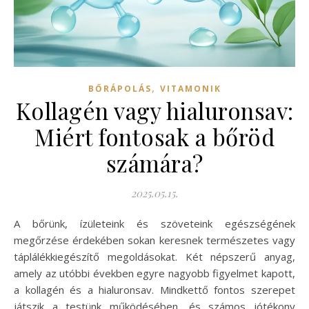
,
BŐRÁPOLÁS
VITAMONIK
Kollagén vagy hialuronsav:
Miért fontosak a bőröd
számára?
2025.05.15.
A bőrünk, ízületeink és szöveteink egészségének
megőrzése érdekében sokan keresnek természetes vagy
táplálékkiegészítő megoldásokat. Két népszerű anyag,
amely az utóbbi években egyre nagyobb figyelmet kapott,
a kollagén és a hialuronsav. Mindkettő fontos szerepet
játszik a testünk működésében, és számos jótékony