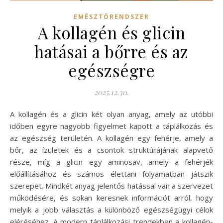
EMÉSZTŐRENDSZER
A kollagén és glicin
hatásai a bőrre és az
egészségre
2025.12.30.
A kollagén és a glicin két olyan anyag, amely az utóbbi
időben egyre nagyobb figyelmet kapott a táplálkozás és
az egészség területén. A kollagén egy fehérje, amely a
bőr, az ízületek és a csontok struktúrájának alapvető
része, míg a glicin egy aminosav, amely a fehérjék
előállításához és számos élettani folyamatban játszik
szerepet. Mindkét anyag jelentős hatással van a szervezet
működésére, és sokan keresnek információt arról, hogy
melyik a jobb választás a különböző egészségügyi célok
eléréséhez. A modern táplálkozási trendekben a kollagén-