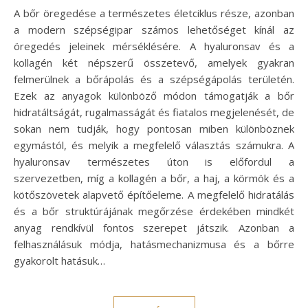
A bőr öregedése a természetes életciklus része, azonban
a modern szépségipar számos lehetőséget kínál az
öregedés jeleinek mérséklésére. A hyaluronsav és a
kollagén két népszerű összetevő, amelyek gyakran
felmerülnek a bőrápolás és a szépségápolás területén.
Ezek az anyagok különböző módon támogatják a bőr
hidratáltságát, rugalmasságát és fiatalos megjelenését, de
sokan nem tudják, hogy pontosan miben különböznek
egymástól, és melyik a megfelelő választás számukra. A
hyaluronsav természetes úton is előfordul a
szervezetben, míg a kollagén a bőr, a haj, a körmök és a
kötőszövetek alapvető építőeleme. A megfelelő hidratálás
és a bőr struktúrájának megőrzése érdekében mindkét
anyag rendkívül fontos szerepet játszik. Azonban a
felhasználásuk módja, hatásmechanizmusa és a bőrre
gyakorolt hatásuk…