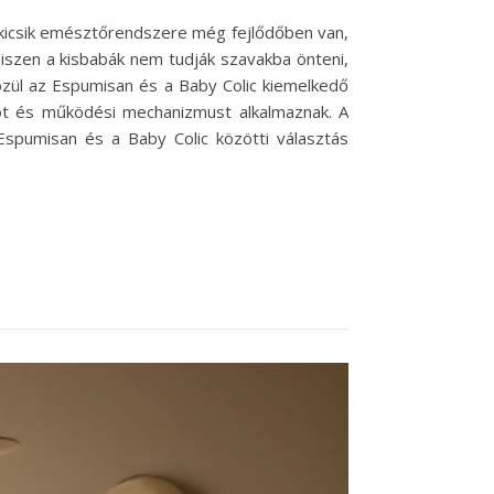
 kicsik emésztőrendszere még fejlődőben van,
iszen a kisbabák nem tudják szavakba önteni,
özül az Espumisan és a Baby Colic kiemelkedő
ot és működési mechanizmust alkalmaznak. A
Espumisan és a Baby Colic közötti választás