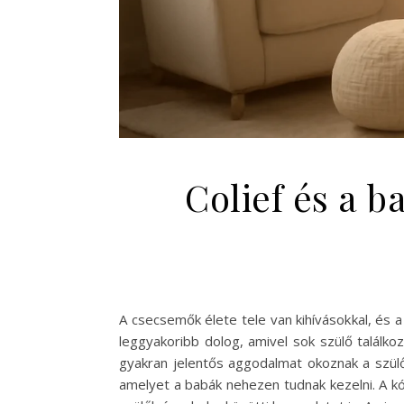
Colief és a 
A csecsemők élete tele van kihívásokkal, és
leggyakoribb dolog, amivel sok szülő találko
gyakran jelentős aggodalmat okoznak a szülők
amelyet a babák nehezen tudnak kezelni. A kól