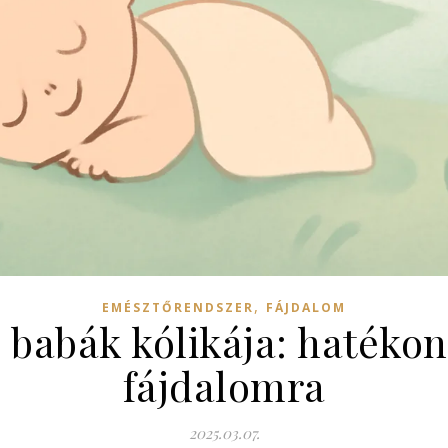
,
EMÉSZTŐRENDSZER
FÁJDALOM
 babák kólikája: hatéko
fájdalomra
2025.03.07.