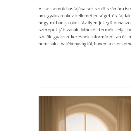
A csecsemők hasfájása sok szülő számára ism
ami gyakran okoz kellemetlenséget és fájdal
hogy mi bántja őket. Az ilyen jellegű panas
szerepet játszanak. Mindkét termék célja,
szülők gyakran keresnek információt arról,
nemcsak a hatékonyságtól, hanem a csecsem