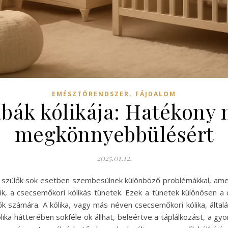
,
EMÉSZTŐRENDSZER
FÁJDALOM
babák kólikája: Hatékony
megkönnyebbülésért
2025.01.12.
 a szülők sok esetben szembesülnek különböző problémákkal, am
zik, a csecsemőkori kólikás tünetek. Ezek a tünetek különösen 
 számára. A kólika, vagy más néven csecsemőkori kólika, általáb
ika hátterében sokféle ok állhat, beleértve a táplálkozást, a g