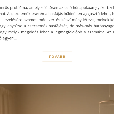
erős probléma, amely különösen az első hónapokban gyakori. A
mat. A csecsemők esetén a hasfájás különösen aggasztó lehet, h
zok kezelésére számos módszer és készítmény létezik, melyek k
 hogy enyhítse a csecsemők hasfájását, de más-más hatóanyag
 hogy melyik megoldás lehet a legmegfelelőbb a számukra. Az 
ő egyéni…
TOVÁBB