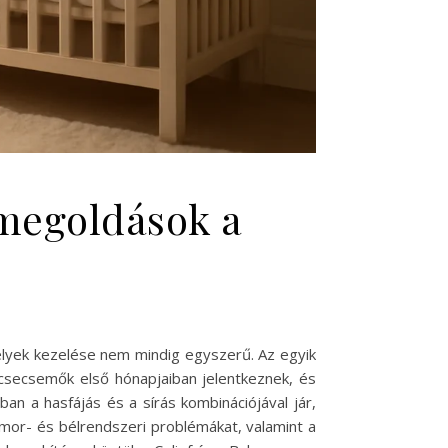
 megoldások a
elyek kezelése nem mindig egyszerű. Az egyik
a csecsemők első hónapjaiban jelentkeznek, és
an a hasfájás és a sírás kombinációjával jár,
yomor- és bélrendszeri problémákat, valamint a