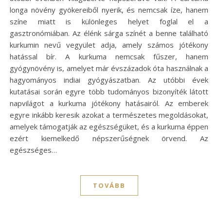
longa növény gyökereiből nyerik, és nemcsak íze, hanem
színe miatt is különleges helyet foglal el a
gasztronómiában. Az élénk sárga színét a benne található
kurkumin nevű vegyület adja, amely számos jótékony
hatással bír. A kurkuma nemcsak fűszer, hanem
gyógynövény is, amelyet már évszázadok óta használnak a
hagyományos indiai gyógyászatban. Az utóbbi évek
kutatásai során egyre több tudományos bizonyíték látott
napvilágot a kurkuma jótékony hatásairól. Az emberek
egyre inkább keresik azokat a természetes megoldásokat,
amelyek támogatják az egészségüket, és a kurkuma éppen
ezért kiemelkedő népszerűségnek örvend. Az
egészséges…
TOVÁBB