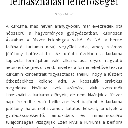
felhasználási lehetőségei
2025.08.26.
A kurkuma, más néven aranygyökér, már évezredek óta
népszerű a hagyományos gyógyászatban, különösen
Ázsiában. A fűszer különleges színét és ízét a benne
található kurkumin nevű vegyület adja, amely számos
jótékony hatással bír. Az utóbbi években a kurkuma
kapszula formájában való alkalmazása egyre nagyobb
népszerűségnek örvend, mivel ez a forma lehetővé teszi a
kurkumin koncentrált fogyasztását anélkül, hogy a fűszert
étkezésekhez kellene adni. A kapszulák praktikus
megoldást kínálnak azok számára, akik szeretnék
kihasználni a kurkuma előnyeit, de nem kívánják a fűszer
napi étrendbe való beillesztésével bajlódni. A kurkuma
jótékony hatásairól számos kutatás készült, amelyek a
gyulladáscsökkentő, antioxidáns és immunmoduláló
tulajdonságait vizsgálják. Ezen kívül a kurkuma a bélflóra