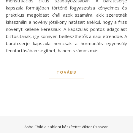
menstruációs ciklus szabályozásában. A barátcserje
kapszula formájában történő fogyasztása kényelmes és
praktikus megoldást kínál azok számára, akik szeretnék
kihasználni a növény jótékony hatásait anélkül, hogy a friss
növényt kellene keresniük. A kapszulák pontos adagolást
biztosítanak, így könnyen beilleszthetők a napi étrendbe. A
barátcserje kapszula nemcsak a hormonális egyensúly
fenntartásában segíthet, hanem számos más…
TOVÁBB
Ashe Child a sablont készítette:
Viktor Csaszar.