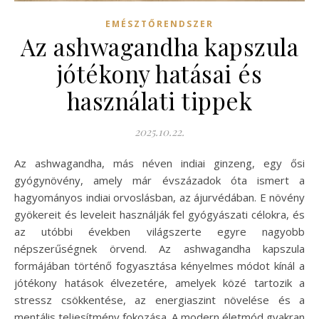
EMÉSZTŐRENDSZER
Az ashwagandha kapszula
jótékony hatásai és
használati tippek
2025.10.22.
Az ashwagandha, más néven indiai ginzeng, egy ősi
gyógynövény, amely már évszázadok óta ismert a
hagyományos indiai orvoslásban, az ájurvédában. E növény
gyökereit és leveleit használják fel gyógyászati célokra, és
az utóbbi években világszerte egyre nagyobb
népszerűségnek örvend. Az ashwagandha kapszula
formájában történő fogyasztása kényelmes módot kínál a
jótékony hatások élvezetére, amelyek közé tartozik a
stressz csökkentése, az energiaszint növelése és a
mentális teljesítmény fokozása. A modern életmód gyakran