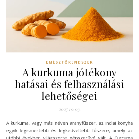
EMÉSZTŐRENDSZER
A kurkuma jótékony
hatásai és felhasználási
lehetőségei
2025.10.03.
A kurkuma, vagy más néven aranyfűszer, az indiai konyha
egyik legismertebb és legkedveltebb fűszere, amely az
utóbbi években világszerte népszerűvé vált. A Curcuma