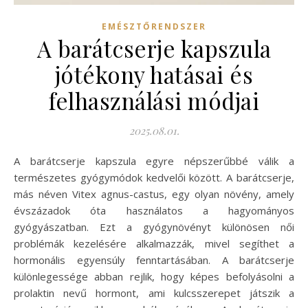
EMÉSZTŐRENDSZER
A barátcserje kapszula
jótékony hatásai és
felhasználási módjai
2025.08.01.
A barátcserje kapszula egyre népszerűbbé válik a
természetes gyógymódok kedvelői között. A barátcserje,
más néven Vitex agnus-castus, egy olyan növény, amely
évszázadok óta használatos a hagyományos
gyógyászatban. Ezt a gyógynövényt különösen női
problémák kezelésére alkalmazzák, mivel segíthet a
hormonális egyensúly fenntartásában. A barátcserje
különlegessége abban rejlik, hogy képes befolyásolni a
prolaktin nevű hormont, ami kulcsszerepet játszik a