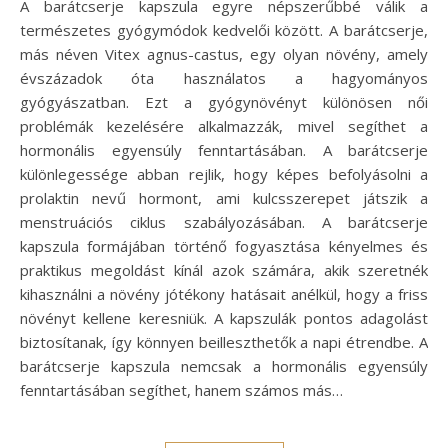
A barátcserje kapszula egyre népszerűbbé válik a
természetes gyógymódok kedvelői között. A barátcserje,
más néven Vitex agnus-castus, egy olyan növény, amely
évszázadok óta használatos a hagyományos
gyógyászatban. Ezt a gyógynövényt különösen női
problémák kezelésére alkalmazzák, mivel segíthet a
hormonális egyensúly fenntartásában. A barátcserje
különlegessége abban rejlik, hogy képes befolyásolni a
prolaktin nevű hormont, ami kulcsszerepet játszik a
menstruációs ciklus szabályozásában. A barátcserje
kapszula formájában történő fogyasztása kényelmes és
praktikus megoldást kínál azok számára, akik szeretnék
kihasználni a növény jótékony hatásait anélkül, hogy a friss
növényt kellene keresniük. A kapszulák pontos adagolást
biztosítanak, így könnyen beilleszthetők a napi étrendbe. A
barátcserje kapszula nemcsak a hormonális egyensúly
fenntartásában segíthet, hanem számos más…