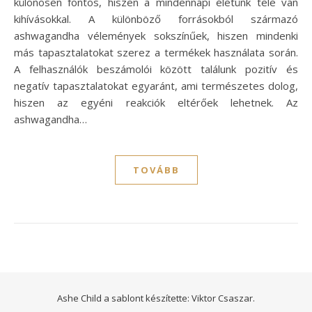
különösen fontos, hiszen a mindennapi életünk tele van
kihívásokkal. A különböző forrásokból származó
ashwagandha vélemények sokszínűek, hiszen mindenki
más tapasztalatokat szerez a termékek használata során.
A felhasználók beszámolói között találunk pozitív és
negatív tapasztalatokat egyaránt, ami természetes dolog,
hiszen az egyéni reakciók eltérőek lehetnek. Az
ashwagandha…
TOVÁBB
Ashe Child a sablont készítette:
Viktor Csaszar.