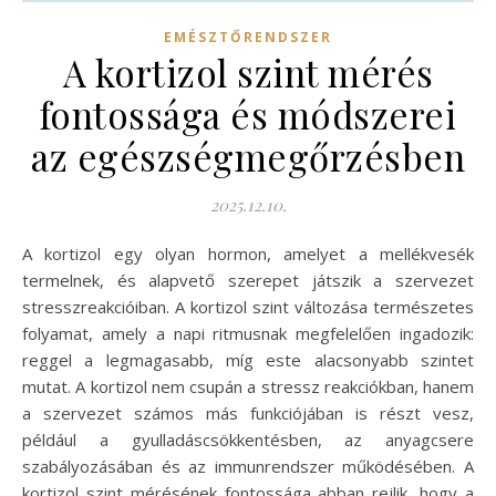
EMÉSZTŐRENDSZER
A kortizol szint mérés
fontossága és módszerei
az egészségmegőrzésben
2025.12.10.
A kortizol egy olyan hormon, amelyet a mellékvesék
termelnek, és alapvető szerepet játszik a szervezet
stresszreakcióiban. A kortizol szint változása természetes
folyamat, amely a napi ritmusnak megfelelően ingadozik:
reggel a legmagasabb, míg este alacsonyabb szintet
mutat. A kortizol nem csupán a stressz reakciókban, hanem
a szervezet számos más funkciójában is részt vesz,
például a gyulladáscsökkentésben, az anyagcsere
szabályozásában és az immunrendszer működésében. A
kortizol szint mérésének fontossága abban rejlik, hogy a