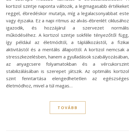
kortizol szintje naponta változik, a legmagasabb értékeket
reggel, ébredéskor mutatja, míg a legalacsonyabbat este
vagy éjszaka. Ez a napi ritmus az alvás-ébrenlét ciklusához
igazodik, és hozzájárul a szervezet normális
működéséhez. A kortizol szintje sokféle tényezőtől függ,
így például az életmódtól, a táplálkozástól, a fizikai
aktivitástól és a mentális állapottól. A kortizol nemcsak a
stresszkezelésben, hanem a gyulladások szabályozásában,
az anyagcsere folyamatokban és a vércukorszint
stabilizálásában is szerepet játszik. Az optimális kortizol
szint fenntartása elengedhetetlen az egészséges
életmódhoz, mivel a túl magas…
TOVÁBB