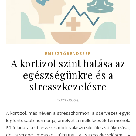
EMÉSZTŐRENDSZER
A kortizol szint hatása az
egészségünkre és a
stresszkezelésre
2025.09.04.
A kortizol, más néven a stresszhormon, a szervezet egyik
legfontosabb hormonja, amelyet a mellékvesék termelnek.
Fő feladata a stresszre adott válaszreakciók szabályozása,
de szerepe messze túlmutat a stresszkezelésen. A