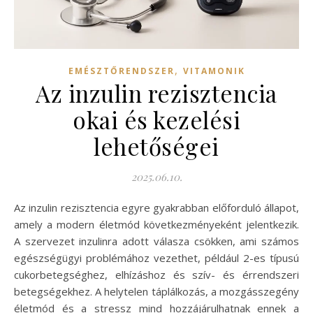
,
EMÉSZTŐRENDSZER
VITAMONIK
Az inzulin rezisztencia
okai és kezelési
lehetőségei
2025.06.10.
Az inzulin rezisztencia egyre gyakrabban előforduló állapot,
amely a modern életmód következményeként jelentkezik.
A szervezet inzulinra adott válasza csökken, ami számos
egészségügyi problémához vezethet, például 2-es típusú
cukorbetegséghez, elhízáshoz és szív- és érrendszeri
betegségekhez. A helytelen táplálkozás, a mozgásszegény
életmód és a stressz mind hozzájárulhatnak ennek a