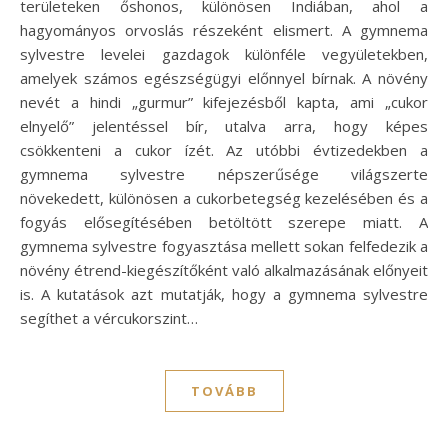
területeken őshonos, különösen Indiában, ahol a
hagyományos orvoslás részeként elismert. A gymnema
sylvestre levelei gazdagok különféle vegyületekben,
amelyek számos egészségügyi előnnyel bírnak. A növény
nevét a hindi „gurmur” kifejezésből kapta, ami „cukor
elnyelő” jelentéssel bír, utalva arra, hogy képes
csökkenteni a cukor ízét. Az utóbbi évtizedekben a
gymnema sylvestre népszerűsége világszerte
növekedett, különösen a cukorbetegség kezelésében és a
fogyás elősegítésében betöltött szerepe miatt. A
gymnema sylvestre fogyasztása mellett sokan felfedezik a
növény étrend-kiegészítőként való alkalmazásának előnyeit
is. A kutatások azt mutatják, hogy a gymnema sylvestre
segíthet a vércukorszint…
TOVÁBB