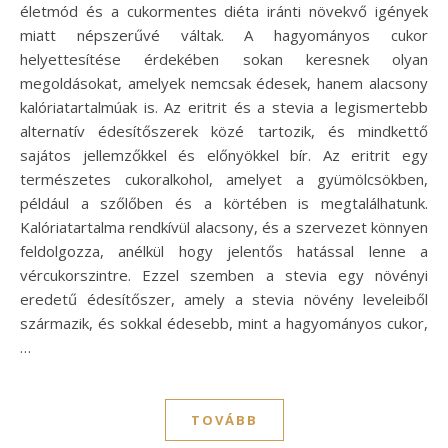
életmód és a cukormentes diéta iránti növekvő igények
miatt népszerűvé váltak. A hagyományos cukor
helyettesítése érdekében sokan keresnek olyan
megoldásokat, amelyek nemcsak édesek, hanem alacsony
kalóriatartalmúak is. Az eritrit és a stevia a legismertebb
alternatív édesítőszerek közé tartozik, és mindkettő
sajátos jellemzőkkel és előnyökkel bír. Az eritrit egy
természetes cukoralkohol, amelyet a gyümölcsökben,
például a szőlőben és a körtében is megtalálhatunk.
Kalóriatartalma rendkívül alacsony, és a szervezet könnyen
feldolgozza, anélkül hogy jelentős hatással lenne a
vércukorszintre. Ezzel szemben a stevia egy növényi
eredetű édesítőszer, amely a stevia növény leveleiből
származik, és sokkal édesebb, mint a hagyományos cukor,
…
TOVÁBB