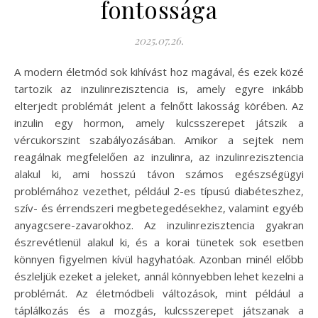
fontossága
2025.07.26.
A modern életmód sok kihívást hoz magával, és ezek közé
tartozik az inzulinrezisztencia is, amely egyre inkább
elterjedt problémát jelent a felnőtt lakosság körében. Az
inzulin egy hormon, amely kulcsszerepet játszik a
vércukorszint szabályozásában. Amikor a sejtek nem
reagálnak megfelelően az inzulinra, az inzulinrezisztencia
alakul ki, ami hosszú távon számos egészségügyi
problémához vezethet, például 2-es típusú diabéteszhez,
szív- és érrendszeri megbetegedésekhez, valamint egyéb
anyagcsere-zavarokhoz. Az inzulinrezisztencia gyakran
észrevétlenül alakul ki, és a korai tünetek sok esetben
könnyen figyelmen kívül hagyhatóak. Azonban minél előbb
észleljük ezeket a jeleket, annál könnyebben lehet kezelni a
problémát. Az életmódbeli változások, mint például a
táplálkozás és a mozgás, kulcsszerepet játszanak a