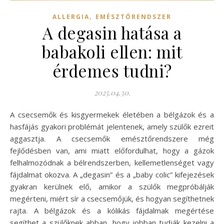
,
ALLERGIA
EMÉSZTŐRENDSZER
A degasin hatása a
babakoli ellen: mit
érdemes tudni?
2025.04.30.
A csecsemők és kisgyermekek életében a bélgázok és a
hasfájás gyakori problémát jelentenek, amely szülők ezreit
aggasztja. A csecsemők emésztőrendszere még
fejlődésben van, ami miatt előfordulhat, hogy a gázok
felhalmozódnak a bélrendszerben, kellemetlenséget vagy
fájdalmat okozva. A „degasin” és a „baby colic” kifejezések
gyakran kerülnek elő, amikor a szülők megpróbálják
megérteni, miért sír a csecsemőjük, és hogyan segíthetnek
rajta. A bélgázok és a kólikás fájdalmak megértése
segíthet a szülőknek abban, hogy jobban tudják kezelni a