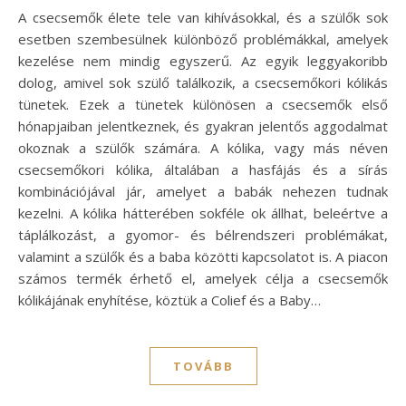
A csecsemők élete tele van kihívásokkal, és a szülők sok
esetben szembesülnek különböző problémákkal, amelyek
kezelése nem mindig egyszerű. Az egyik leggyakoribb
dolog, amivel sok szülő találkozik, a csecsemőkori kólikás
tünetek. Ezek a tünetek különösen a csecsemők első
hónapjaiban jelentkeznek, és gyakran jelentős aggodalmat
okoznak a szülők számára. A kólika, vagy más néven
csecsemőkori kólika, általában a hasfájás és a sírás
kombinációjával jár, amelyet a babák nehezen tudnak
kezelni. A kólika hátterében sokféle ok állhat, beleértve a
táplálkozást, a gyomor- és bélrendszeri problémákat,
valamint a szülők és a baba közötti kapcsolatot is. A piacon
számos termék érhető el, amelyek célja a csecsemők
kólikájának enyhítése, köztük a Colief és a Baby…
TOVÁBB