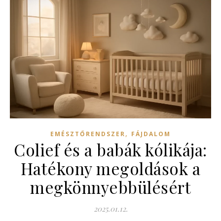
,
EMÉSZTŐRENDSZER
FÁJDALOM
Colief és a babák kólikája:
Hatékony megoldások a
megkönnyebbülésért
2025.01.12.