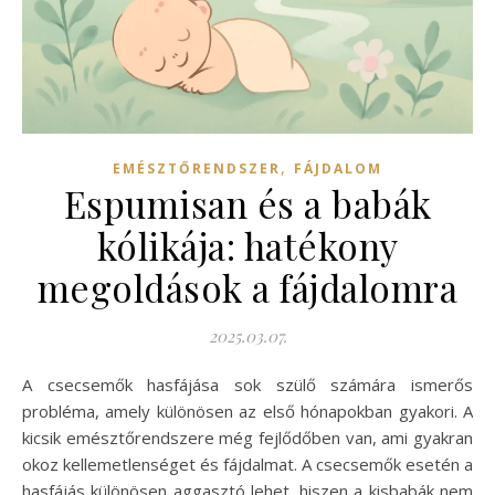
,
EMÉSZTŐRENDSZER
FÁJDALOM
Espumisan és a babák
kólikája: hatékony
megoldások a fájdalomra
2025.03.07.
A csecsemők hasfájása sok szülő számára ismerős
probléma, amely különösen az első hónapokban gyakori. A
kicsik emésztőrendszere még fejlődőben van, ami gyakran
okoz kellemetlenséget és fájdalmat. A csecsemők esetén a
hasfájás különösen aggasztó lehet, hiszen a kisbabák nem