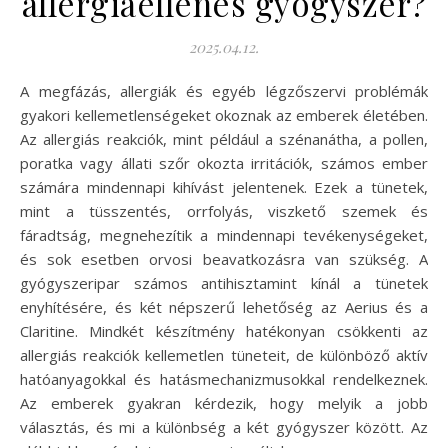
allergiaellenes gyógyszer?
2025.04.12.
A megfázás, allergiák és egyéb légzőszervi problémák
gyakori kellemetlenségeket okoznak az emberek életében.
Az allergiás reakciók, mint például a szénanátha, a pollen,
poratka vagy állati szőr okozta irritációk, számos ember
számára mindennapi kihívást jelentenek. Ezek a tünetek,
mint a tüsszentés, orrfolyás, viszkető szemek és
fáradtság, megnehezítik a mindennapi tevékenységeket,
és sok esetben orvosi beavatkozásra van szükség. A
gyógyszeripar számos antihisztamint kínál a tünetek
enyhítésére, és két népszerű lehetőség az Aerius és a
Claritine. Mindkét készítmény hatékonyan csökkenti az
allergiás reakciók kellemetlen tüneteit, de különböző aktív
hatóanyagokkal és hatásmechanizmusokkal rendelkeznek.
Az emberek gyakran kérdezik, hogy melyik a jobb
választás, és mi a különbség a két gyógyszer között. Az