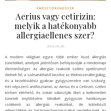
EMÉSZTŐRENDSZER
Aerius vagy cetirizin:
melyik a hatékonyabb
allergiaellenes szer?
2025.09.26.
A modern világban egyre több ember küzd allergiás
tünetekkel, amelyek jelentősen befolyásolják a mindennapi
életminőséget. Az allergiás reakciók széles spektrumot
ölelnek fel, a szénanáthától kezdve az élelmiszerallergiákig,
és a kezelésükhöz gyakran gyógyszerekre van szükség.
Két népszerű antihisztamin, az Aerius és a Cetirizin, széles
körben elérhető, és sokan választják őket a kellemetlen
tünetek enyhítésére. Mindkét gyógyszer hatékonyan
csökkenti az allergiás reakciókat, de különböző
jellemzőikkel és hatásmechanizmusukkal rendelkeznek. Az