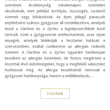
szembeni érzékenység mindennapos tüneteket
okozhatnak, mint például orrfolyás, tüsszögés, viszkető
szemek vagy bőrkiütések. Az ilyen jellegű panaszok
enyhítésére számos gyógyszer áll rendelkezésre, amelyek
közül a Claritine és a Zyrtec a legnépszerűbbek közé
tartozik. Ezek a gyógyszerek antihisztaminok, azaz olyan
anyagok, amelyek blokkolják a hisztamin hatásait a
szervezetben, ezáltal csökkentve az allergiás reakciók
tüneteit. A Claritine és a Zyrtec egyaránt hatékonyan
kezelheti az allergiás tüneteket, de fontos megérteni a
közöttük lévő különbségeket, hogy a megfelelő választást
hozhassuk meg. Az allergia kezelésénél nemcsak a
gyógyszer hatékonysága, hanem a mellékhatások,…
TOVÁBB