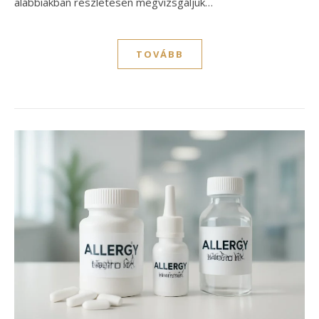
alábbiakban részletesen megvizsgáljuk…
TOVÁBB