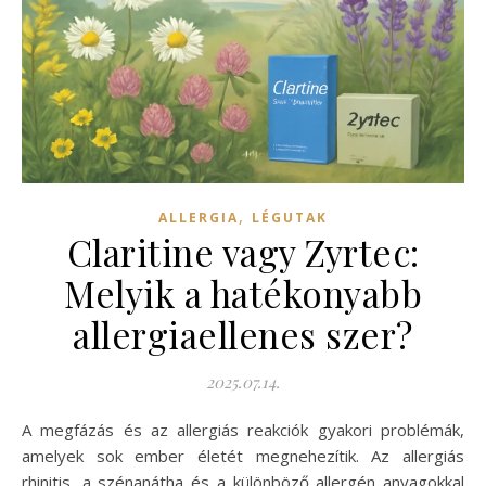
,
ALLERGIA
LÉGUTAK
Claritine vagy Zyrtec:
Melyik a hatékonyabb
allergiaellenes szer?
2025.07.14.
A megfázás és az allergiás reakciók gyakori problémák,
amelyek sok ember életét megnehezítik. Az allergiás
rhinitis, a szénanátha és a különböző allergén anyagokkal