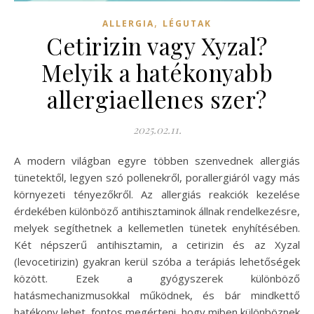
,
ALLERGIA
LÉGUTAK
Cetirizin vagy Xyzal?
Melyik a hatékonyabb
allergiaellenes szer?
2025.02.11.
A modern világban egyre többen szenvednek allergiás
tünetektől, legyen szó pollenekről, porallergiáról vagy más
környezeti tényezőkről. Az allergiás reakciók kezelése
érdekében különböző antihisztaminok állnak rendelkezésre,
melyek segíthetnek a kellemetlen tünetek enyhítésében.
Két népszerű antihisztamin, a cetirizin és az Xyzal
(levocetirizin) gyakran kerül szóba a terápiás lehetőségek
között. Ezek a gyógyszerek különböző
hatásmechanizmusokkal működnek, és bár mindkettő
hatékony lehet, fontos megérteni, hogy miben különböznek