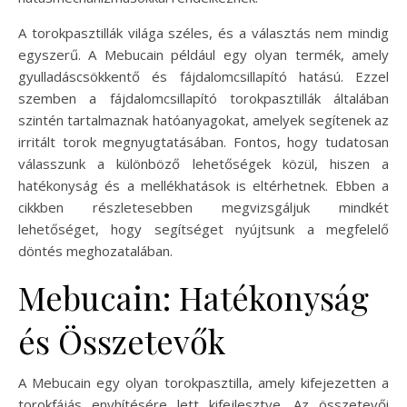
A torokpasztillák világa széles, és a választás nem mindig
egyszerű. A Mebucain például egy olyan termék, amely
gyulladáscsökkentő és fájdalomcsillapító hatású. Ezzel
szemben a fájdalomcsillapító torokpasztillák általában
szintén tartalmaznak hatóanyagokat, amelyek segítenek az
irritált torok megnyugtatásában. Fontos, hogy tudatosan
válasszunk a különböző lehetőségek közül, hiszen a
hatékonyság és a mellékhatások is eltérhetnek. Ebben a
cikkben részletesebben megvizsgáljuk mindkét
lehetőséget, hogy segítséget nyújtsunk a megfelelő
döntés meghozatalában.
Mebucain: Hatékonyság
és Összetevők
A Mebucain egy olyan torokpasztilla, amely kifejezetten a
torokfájás enyhítésére lett kifejlesztve. Az összetevői