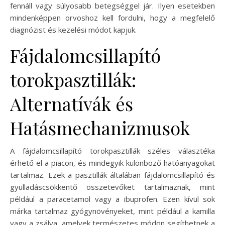
fennáll vagy súlyosabb betegséggel jár. Ilyen esetekben
mindenképpen orvoshoz kell fordulni, hogy a megfelelő
diagnózist és kezelési módot kapjuk.
Fájdalomcsillapító
torokpasztillák:
Alternatívák és
Hatásmechanizmusok
A fájdalomcsillapító torokpasztillák széles választéka
érhető el a piacon, és mindegyik különböző hatóanyagokat
tartalmaz. Ezek a pasztillák általában fájdalomcsillapító és
gyulladáscsökkentő összetevőket tartalmaznak, mint
például a paracetamol vagy a ibuprofen. Ezen kívül sok
márka tartalmaz gyógynövényeket, mint például a kamilla
vagy a zsálya, amelyek természetes módon segíthetnek a