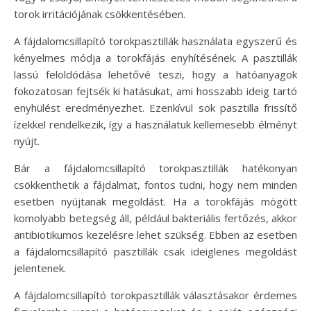
torok irritációjának csökkentésében.
A fájdalomcsillapító torokpasztillák használata egyszerű és
kényelmes módja a torokfájás enyhítésének. A pasztillák
lassú feloldódása lehetővé teszi, hogy a hatóanyagok
fokozatosan fejtsék ki hatásukat, ami hosszabb ideig tartó
enyhülést eredményezhet. Ezenkívül sok pasztilla frissítő
ízekkel rendelkezik, így a használatuk kellemesebb élményt
nyújt.
Bár a fájdalomcsillapító torokpasztillák hatékonyan
csökkenthetik a fájdalmat, fontos tudni, hogy nem minden
esetben nyújtanak megoldást. Ha a torokfájás mögött
komolyabb betegség áll, például bakteriális fertőzés, akkor
antibiotikumos kezelésre lehet szükség. Ebben az esetben
a fájdalomcsillapító pasztillák csak ideiglenes megoldást
jelentenek.
A fájdalomcsillapító torokpasztillák választásakor érdemes