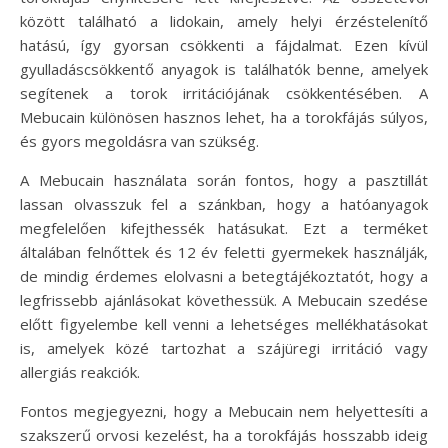
között található a lidokain, amely helyi érzéstelenítő
hatású, így gyorsan csökkenti a fájdalmat. Ezen kívül
gyulladáscsökkentő anyagok is találhatók benne, amelyek
segítenek a torok irritációjának csökkentésében. A
Mebucain különösen hasznos lehet, ha a torokfájás súlyos,
és gyors megoldásra van szükség.
A Mebucain használata során fontos, hogy a pasztillát
lassan olvasszuk fel a szánkban, hogy a hatóanyagok
megfelelően kifejthessék hatásukat. Ezt a terméket
általában felnőttek és 12 év feletti gyermekek használják,
de mindig érdemes elolvasni a betegtájékoztatót, hogy a
legfrissebb ajánlásokat követhessük. A Mebucain szedése
előtt figyelembe kell venni a lehetséges mellékhatásokat
is, amelyek közé tartozhat a szájüregi irritáció vagy
allergiás reakciók.
Fontos megjegyezni, hogy a Mebucain nem helyettesíti a
szakszerű orvosi kezelést, ha a torokfájás hosszabb ideig