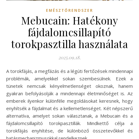
EMÉSZTŐRENDSZER
Mebucain: Hatékony
fájdalomcsillapító
torokpasztilla használata
2025.09.18.
A torokfájás, a megfázás és a légúti fertőzések mindennapi
problémák, amelyekkel sokan szembesülnek. Ezek a
tünetek nemcsak kényelmetlenséget okoznak, hanem
gyakran befolyásolják a mindennapi életminőséget is. Az
emberek ilyenkor különféle megoldásokat keresnek, hogy
enyhítsék a fájdalmat és a kellemetlenséget. Két népszerű
alternatíva, amelyet sokan választanak, a Mebucain és a
fájdalomcsillapító torokpasztillák. Mindkettő célja a
torokfájás enyhítése, de különböző összetevőkkel és
hatásmechanizmusokkal rendelkeznek.