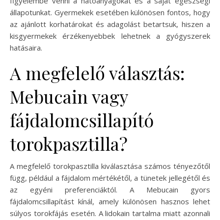
figyelembe venni a hatóanyagokat és a saját egészségi
állapotunkat. Gyermekek esetében különösen fontos, hogy
az ajánlott korhatárokat és adagolást betartsuk, hiszen a
kisgyermekek érzékenyebbek lehetnek a gyógyszerek
hatásaira.
A megfelelő választás:
Mebucain vagy
fájdalomcsillapító
torokpasztilla?
A megfelelő torokpasztilla kiválasztása számos tényezőtől
függ, például a fájdalom mértékétől, a tünetek jellegétől és
az egyéni preferenciáktól. A Mebucain gyors
fájdalomcsillapítást kínál, amely különösen hasznos lehet
súlyos torokfájás esetén. A lidokain tartalma miatt azonnali