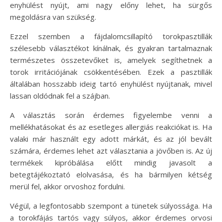
enyhülést nyújt, ami nagy előny lehet, ha sürgős
megoldásra van szükség.
Ezzel szemben a fájdalomcsillapító torokpasztillák
szélesebb választékot kínálnak, és gyakran tartalmaznak
természetes összetevőket is, amelyek segíthetnek a
torok irritációjának csökkentésében. Ezek a pasztillák
általában hosszabb ideig tartó enyhülést nyújtanak, mivel
lassan oldódnak fel a szájban.
A választás során érdemes figyelembe venni a
mellékhatásokat és az esetleges allergiás reakciókat is. Ha
valaki már használt egy adott márkát, és az jól bevált
számára, érdemes lehet azt választania a jövőben is. Az új
termékek kipróbálása előtt mindig javasolt a
betegtájékoztató elolvasása, és ha bármilyen kétség
merül fel, akkor orvoshoz fordulni.
Végül, a legfontosabb szempont a tünetek súlyossága. Ha
a torokfájás tartós vagy súlyos, akkor érdemes orvosi