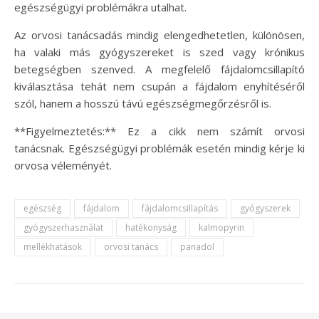
egészségügyi problémákra utalhat.
Az orvosi tanácsadás mindig elengedhetetlen, különösen,
ha valaki más gyógyszereket is szed vagy krónikus
betegségben szenved. A megfelelő fájdalomcsillapító
kiválasztása tehát nem csupán a fájdalom enyhítéséről
szól, hanem a hosszú távú egészségmegőrzésről is.
**Figyelmeztetés:** Ez a cikk nem számít orvosi
tanácsnak. Egészségügyi problémák esetén mindig kérje ki
orvosa véleményét.
egészség
fájdalom
fájdalomcsillapítás
gyógyszerek
gyógyszerhasználat
hatékonyság
kalmopyrin
mellékhatások
orvosi tanács
panadol