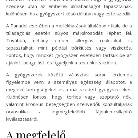
szedése után az emberek álmatlanságot tapasztalnak,
különösen, ha a gyógyszert késő délután vagy este szedik.
A Panadol esetében a mellékhatások általában ritkák, de a
túladagolás esetén súlyos májkárosodás léphet fel.
Továbbá, néhány ember allergiás reakciókat is
tapasztalhat, mint például bőrkiütés vagy viszketés.
Fontos, hogy mindkét gyógyszer esetében tartsuk be az
ajánlott adagolást, és figyeljünk a testünk reakcióira.
A gyógyszerek közötti választás során érdemes
figyelembe venni a személyes egészségi állapotot, a
meglévő betegségeket és a már szedett gyógyszereket.
Különösen fontos, hogy terhes vagy szoptató nők,
valamint krónikus betegségben szenvedők konzultáljanak
orvosukkal a legmegfelelőbb fájdalomcsillapító
kiválasztásáról.
A megfelelő