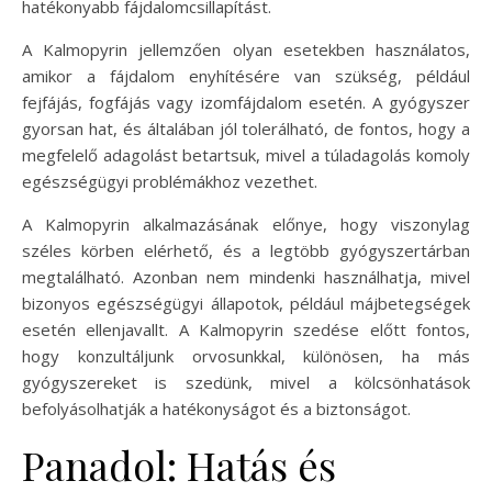
hatékonyabb fájdalomcsillapítást.
A Kalmopyrin jellemzően olyan esetekben használatos,
amikor a fájdalom enyhítésére van szükség, például
fejfájás, fogfájás vagy izomfájdalom esetén. A gyógyszer
gyorsan hat, és általában jól tolerálható, de fontos, hogy a
megfelelő adagolást betartsuk, mivel a túladagolás komoly
egészségügyi problémákhoz vezethet.
A Kalmopyrin alkalmazásának előnye, hogy viszonylag
széles körben elérhető, és a legtöbb gyógyszertárban
megtalálható. Azonban nem mindenki használhatja, mivel
bizonyos egészségügyi állapotok, például májbetegségek
esetén ellenjavallt. A Kalmopyrin szedése előtt fontos,
hogy konzultáljunk orvosunkkal, különösen, ha más
gyógyszereket is szedünk, mivel a kölcsönhatások
befolyásolhatják a hatékonyságot és a biztonságot.
Panadol: Hatás és