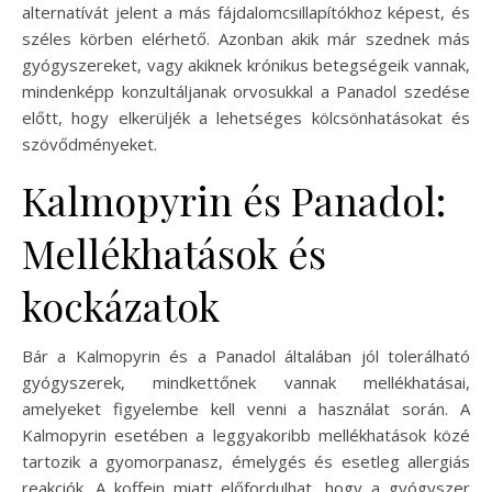
alternatívát jelent a más fájdalomcsillapítókhoz képest, és
széles körben elérhető. Azonban akik már szednek más
gyógyszereket, vagy akiknek krónikus betegségeik vannak,
mindenképp konzultáljanak orvosukkal a Panadol szedése
előtt, hogy elkerüljék a lehetséges kölcsönhatásokat és
szövődményeket.
Kalmopyrin és Panadol:
Mellékhatások és
kockázatok
Bár a Kalmopyrin és a Panadol általában jól tolerálható
gyógyszerek, mindkettőnek vannak mellékhatásai,
amelyeket figyelembe kell venni a használat során. A
Kalmopyrin esetében a leggyakoribb mellékhatások közé
tartozik a gyomorpanasz, émelygés és esetleg allergiás
reakciók. A koffein miatt előfordulhat, hogy a gyógyszer