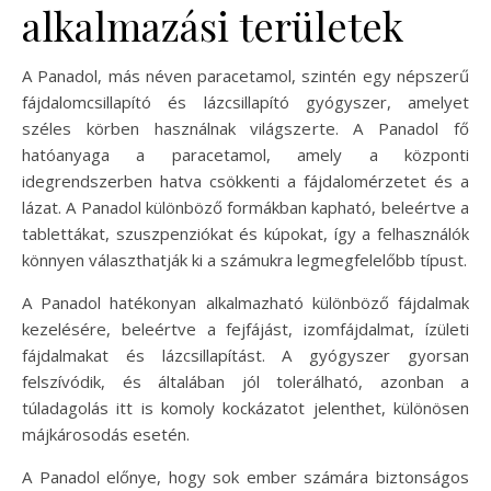
alkalmazási területek
A Panadol, más néven paracetamol, szintén egy népszerű
fájdalomcsillapító és lázcsillapító gyógyszer, amelyet
széles körben használnak világszerte. A Panadol fő
hatóanyaga a paracetamol, amely a központi
idegrendszerben hatva csökkenti a fájdalomérzetet és a
lázat. A Panadol különböző formákban kapható, beleértve a
tablettákat, szuszpenziókat és kúpokat, így a felhasználók
könnyen választhatják ki a számukra legmegfelelőbb típust.
A Panadol hatékonyan alkalmazható különböző fájdalmak
kezelésére, beleértve a fejfájást, izomfájdalmat, ízületi
fájdalmakat és lázcsillapítást. A gyógyszer gyorsan
felszívódik, és általában jól tolerálható, azonban a
túladagolás itt is komoly kockázatot jelenthet, különösen
májkárosodás esetén.
A Panadol előnye, hogy sok ember számára biztonságos