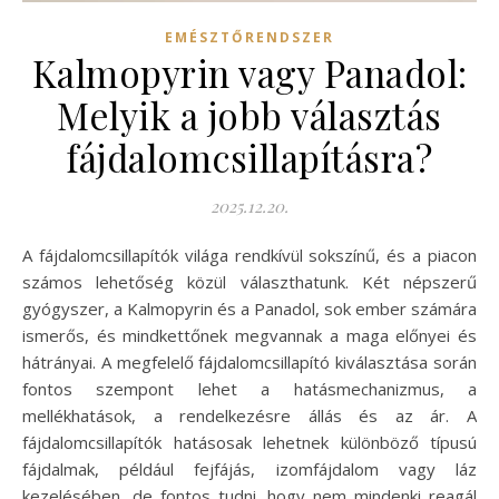
EMÉSZTŐRENDSZER
Kalmopyrin vagy Panadol:
Melyik a jobb választás
fájdalomcsillapításra?
2025.12.20.
A fájdalomcsillapítók világa rendkívül sokszínű, és a piacon
számos lehetőség közül választhatunk. Két népszerű
gyógyszer, a Kalmopyrin és a Panadol, sok ember számára
ismerős, és mindkettőnek megvannak a maga előnyei és
hátrányai. A megfelelő fájdalomcsillapító kiválasztása során
fontos szempont lehet a hatásmechanizmus, a
mellékhatások, a rendelkezésre állás és az ár. A
fájdalomcsillapítók hatásosak lehetnek különböző típusú
fájdalmak, például fejfájás, izomfájdalom vagy láz
kezelésében, de fontos tudni, hogy nem mindenki reagál