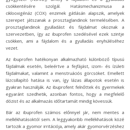
csökkentésére szolgál. Hatásmechanizmusa a
ciklooxigénáz (COX) enzimek gátlásán alapszik, amelyek
szerepet játszanak a prosztaglandinok termelésében. A
prosztaglandinok gyulladást és fájdalmat okoznak a
szervezetben, így az ibuprofen szedésével ezek szintje
csökken, ami a fájdalom és a gyulladás enyhüléséhez
vezet.
Az ibuprofen hatékonyan alkalmazható különböző típusú
fájdalmak esetén, beleértve a fejfájást, izom- és ízületi
fájdalmakat, valamint a menstruációs görcsöket. Emellett
lázcsillapító hatása is van, így lázas állapotok esetén is
gyakran használják. Az ibuprofent felnőttek és gyermekek
egyaránt szedhetik, azonban fontos, hogy a megfelelő
dózist és az alkalmazás időtartamát mindig kövessük.
Bár az ibuprofen számos előnnyel jár, nem mentes a
mellékhatásoktól sem. A leggyakoribb mellékhatások közé
tartozik a gyomor irritációja, amely akár gyomorvérzéshez