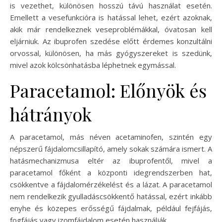
is vezethet, különösen hosszú távú használat esetén.
Emellett a vesefunkcióra is hatással lehet, ezért azoknak,
akik már rendelkeznek veseproblémákkal, óvatosan kell
eljárniuk. Az ibuprofen szedése előtt érdemes konzultálni
orvossal, különösen, ha más gyógyszereket is szedünk,
mivel azok kölcsönhatásba léphetnek egymással.
Paracetamol: Előnyök és
hátrányok
A paracetamol, más néven acetaminofen, szintén egy
népszerű fájdalomcsillapító, amely sokak számára ismert. A
hatásmechanizmusa eltér az ibuprofentől, mivel a
paracetamol főként a központi idegrendszerben hat,
csökkentve a fájdalomérzékelést és a lázat. A paracetamol
nem rendelkezik gyulladáscsökkentő hatással, ezért inkább
enyhe és közepes erősségű fájdalmak, például fejfájás,
fogfájás vagy izomfájdalom esetén használják.