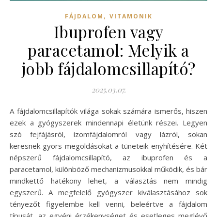
,
FÁJDALOM
VITAMONIK
Ibuprofen vagy
paracetamol: Melyik a
jobb fájdalomcsillapító?
2025.03.07.
A fájdalomcsillapítók világa sokak számára ismerős, hiszen
ezek a gyógyszerek mindennapi életünk részei. Legyen
szó fejfájásról, izomfájdalomról vagy lázról, sokan
keresnek gyors megoldásokat a tüneteik enyhítésére. Két
népszerű fájdalomcsillapító, az ibuprofen és a
paracetamol, különböző mechanizmusokkal működik, és bár
mindkettő hatékony lehet, a választás nem mindig
egyszerű. A megfelelő gyógyszer kiválasztásához sok
tényezőt figyelembe kell venni, beleértve a fájdalom
típusát, az egyéni érzékenységet és esetleges meglévő