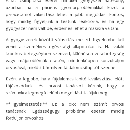
A láz csillapítása esetén mindkét gyógyszer hatékony,
azonban ha a páciens gyomorproblémákkal küzd, a
paracetamol választása lehet a jobb megoldás. Fontos,
hogy mindig figyeljünk a testünk reakcióira, és ha egy
gyógyszer nem vált be, érdemes lehet a másikra váltani.
A gyógyszerek közötti választás mellett figyelembe kell
venni a személyes egészségi állapotokat is. Ha valaki
krónikus betegségben szenved, különösen vesebetegség
vagy májproblémák esetén, mindenképpen konzultáljon
orvosával, mielőtt bármilyen fájdalomcsillapítót szedne.
Ezért a legjobb, ha a fájdalomcsillapító kiválasztása előtt
tájékozódunk, és orvosi tanácsot kérünk, hogy a
számunkra legmegfelelőbb megoldást találjuk meg.
**Figyelmeztetés:** Ez a cikk nem számít orvosi
tanácsnak. Egészségügyi probléma esetén mindig
forduljon orvoshoz!