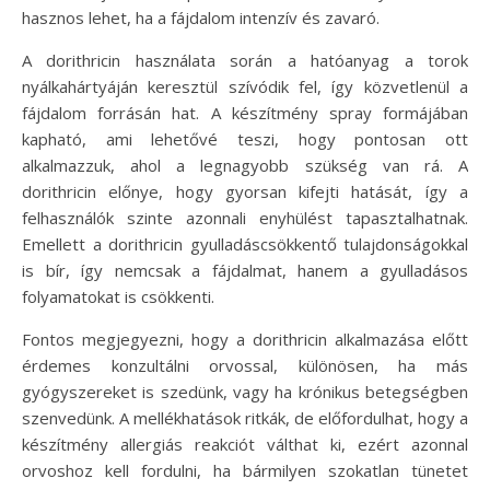
hasznos lehet, ha a fájdalom intenzív és zavaró.
A dorithricin használata során a hatóanyag a torok
nyálkahártyáján keresztül szívódik fel, így közvetlenül a
fájdalom forrásán hat. A készítmény spray formájában
kapható, ami lehetővé teszi, hogy pontosan ott
alkalmazzuk, ahol a legnagyobb szükség van rá. A
dorithricin előnye, hogy gyorsan kifejti hatását, így a
felhasználók szinte azonnali enyhülést tapasztalhatnak.
Emellett a dorithricin gyulladáscsökkentő tulajdonságokkal
is bír, így nemcsak a fájdalmat, hanem a gyulladásos
folyamatokat is csökkenti.
Fontos megjegyezni, hogy a dorithricin alkalmazása előtt
érdemes konzultálni orvossal, különösen, ha más
gyógyszereket is szedünk, vagy ha krónikus betegségben
szenvedünk. A mellékhatások ritkák, de előfordulhat, hogy a
készítmény allergiás reakciót válthat ki, ezért azonnal
orvoshoz kell fordulni, ha bármilyen szokatlan tünetet