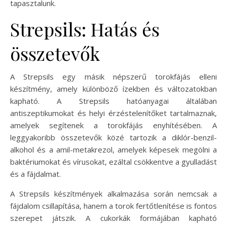
tapasztalunk.
Strepsils: Hatás és
összetevők
A Strepsils egy másik népszerű torokfájás elleni
készítmény, amely különböző ízekben és változatokban
kapható. A Strepsils hatóanyagai általában
antiszeptikumokat és helyi érzéstelenítőket tartalmaznak,
amelyek segítenek a torokfájás enyhítésében. A
leggyakoribb összetevők közé tartozik a diklór-benzil-
alkohol és a amil-metakrezol, amelyek képesek megölni a
baktériumokat és vírusokat, ezáltal csökkentve a gyulladást
és a fájdalmat.
A Strepsils készítmények alkalmazása során nemcsak a
fájdalom csillapítása, hanem a torok fertőtlenítése is fontos
szerepet játszik. A cukorkák formájában kapható