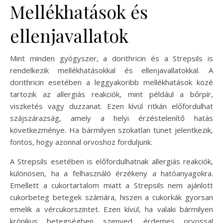
Mellékhatások és
ellenjavallatok
Mint minden gyógyszer, a dorithricin és a Strepsils is
rendelkezik mellékhatásokkal és ellenjavallatokkal. A
dorithricin esetében a leggyakoribb mellékhatások közé
tartozik az allergiás reakciók, mint például a bőrpír,
viszketés vagy duzzanat. Ezen kívül ritkán előfordulhat
szájszárazság, amely a helyi érzéstelenítő hatás
következménye. Ha bármilyen szokatlan tünet jelentkezik,
fontos, hogy azonnal orvoshoz forduljunk.
A Strepsils esetében is előfordulhatnak allergiás reakciók,
különösen, ha a felhasználó érzékeny a hatóanyagokra.
Emellett a cukortartalom miatt a Strepsils nem ajánlott
cukorbeteg betegek számára, hiszen a cukorkák gyorsan
emelik a vércukorszintet. Ezen kívül, ha valaki bármilyen
krónikus betegségben szenved, érdemes orvossal