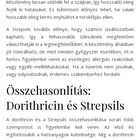
készítmény lassan oldódik fel a szájban, így hosszabb ideig
fejtik ki hatásukat. Ez különösen előnyös lehet, ha valaki
hosszabb ideig keres enyhülést a torokfájás ellen.
A Strepsils további előnye, hogy számos ízváltozatban
kapható, így a felhasználók ízlésüknek megfelelően
választhatják ki a legmegfelelőbbet. A készítmény általában
jól tolerálható, de mint minden gyógyszer esetében, itt is
fontos figyelembe venni az esetleges allergiás reakciókat
vagy egyéb mellékhatásokat. Ha a tünetek nem javulnak,
vagy súlyosbodnak, érdemes szakemberhez fordulni.
Összehasonlítás:
Dorithricin és Strepsils
A dorithricin és a Strepsils összehasonlítása során több
szempontot is figyelembe kell venni. Az első és
legfontosabb a hatóanyagok különbsége. Míg a dorithricin