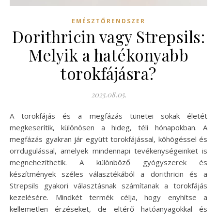
EMÉSZTŐRENDSZER
Dorithricin vagy Strepsils:
Melyik a hatékonyabb
torokfájásra?
2025.08.05.
A torokfájás és a megfázás tünetei sokak életét
megkeserítik, különösen a hideg, téli hónapokban. A
megfázás gyakran jár együtt torokfájással, köhögéssel és
orrdugulással, amelyek mindennapi tevékenységeinket is
megnehezíthetik. A különböző gyógyszerek és
készítmények széles választékából a dorithricin és a
Strepsils gyakori választásnak számítanak a torokfájás
kezelésére. Mindkét termék célja, hogy enyhítse a
kellemetlen érzéseket, de eltérő hatóanyagokkal és