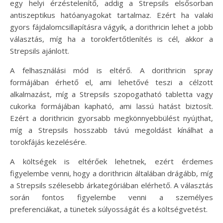
egy helyi érzéstelenítő, addig a Strepsils elsősorban
antiszeptikus hatóanyagokat tartalmaz. Ezért ha valaki
gyors fájdalomcsillapításra vágyik, a dorithricin lehet a jobb
választás, míg ha a torokfertőtlenítés is cél, akkor a
Strepsils ajánlott.
A felhasználási mód is eltérő. A dorithricin spray
formájában érhető el, ami lehetővé teszi a célzott
alkalmazást, míg a Strepsils szopogatható tabletta vagy
cukorka formájában kapható, ami lassú hatást biztosít.
Ezért a dorithricin gyorsabb megkönnyebbülést nyújthat,
míg a Strepsils hosszabb távú megoldást kínálhat a
torokfájás kezelésére.
A költségek is eltérőek lehetnek, ezért érdemes
figyelembe venni, hogy a dorithricin általában drágább, míg
a Strepsils szélesebb árkategóriában elérhető. A választás
során fontos figyelembe venni a személyes
preferenciákat, a tünetek súlyosságát és a költségvetést.