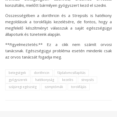
konzultálni, mielőtt bármilyen gyógyszert kezd el szedni.
Összességében a dorithricin és a Strepsils is hatékony
megoldások a torokfájás kezelésére, de fontos, hogy a
megfelelő készítményt válasszuk a saját egészségügyi
állapotunk és tüneteink alapján.
**Figyelmeztetés:** Ez a cikk nem számít orvosi
tanácsnak. Egészségügyi probléma esetén mindenki csak
az orvos tanácsát fogadja meg.
betegségek
dorithricin
fájdalomcsillapítás
gyógyszerek
hatékonyság
kezelés
strepsils
szájüregi egészség
szimptómák
torokfájás