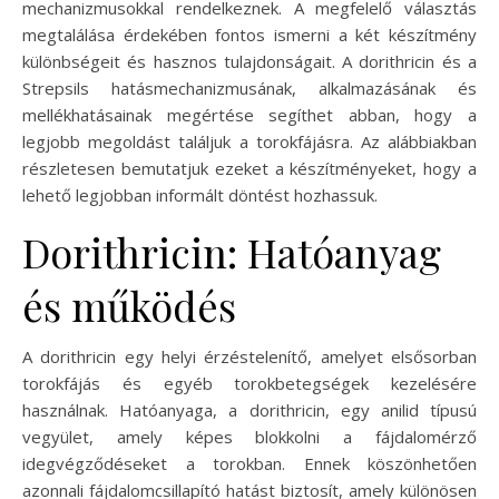
mechanizmusokkal rendelkeznek. A megfelelő választás
megtalálása érdekében fontos ismerni a két készítmény
különbségeit és hasznos tulajdonságait. A dorithricin és a
Strepsils hatásmechanizmusának, alkalmazásának és
mellékhatásainak megértése segíthet abban, hogy a
legjobb megoldást találjuk a torokfájásra. Az alábbiakban
részletesen bemutatjuk ezeket a készítményeket, hogy a
lehető legjobban informált döntést hozhassuk.
Dorithricin: Hatóanyag
és működés
A dorithricin egy helyi érzéstelenítő, amelyet elsősorban
torokfájás és egyéb torokbetegségek kezelésére
használnak. Hatóanyaga, a dorithricin, egy anilid típusú
vegyület, amely képes blokkolni a fájdalomérző
idegvégződéseket a torokban. Ennek köszönhetően
azonnali fájdalomcsillapító hatást biztosít, amely különösen